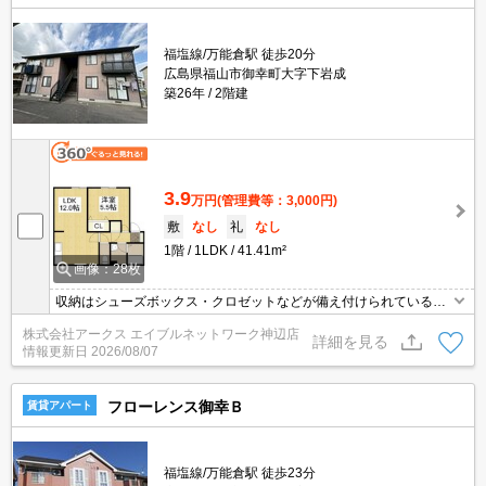
福塩線/万能倉駅 徒歩20分
広島県福山市御幸町大字下岩成
築26年
2階建
3.9
万円
(管理費等：3,000円)
敷
なし
礼
なし
1階
1LDK
41.41m²
画像：28枚
収納はシューズボックス・クロゼットなどが備え付けられているの
で、衣類や日用品の収納に重宝します。忙しい朝にも嬉しい、洗面
株式会社アークス エイブルネットワーク神辺店
所が独立している物件。バルコニー付きのアパートです。様々な場
詳細を見る
情報更新日
2026/08/07
所へのアクセスが便利になる、2駅利用可能なアパートです。角部
屋で人通りが少なく、防犯的にも安心です。
フローレンス御幸Ｂ
賃貸アパート
福塩線/万能倉駅 徒歩23分