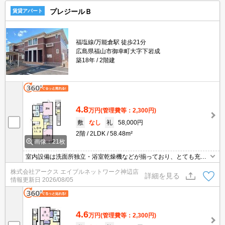
プレジールＢ
賃貸アパート
福塩線/万能倉駅 徒歩21分
広島県福山市御幸町大字下岩成
築18年
2階建
4.8
万円
(管理費等：2,300円)
敷
なし
礼
58,000円
2階
2LDK
58.48m²
画像：21枚
室内設備は洗面所独立・浴室乾燥機などが揃っており、とても充実
しています。一人暮らしの方も安心の、TVインターホン付き物件で
株式会社アークス エイブルネットワーク神辺店
す。好評のBS対応物件となっており、初期工事なども必要ありませ
詳細を見る
情報更新日
2026/08/05
ん。バルコニーをご活用いただけます。新しい生活にお勧めなの
が、こちらのアパートです。
4.6
万円
(管理費等：2,300円)