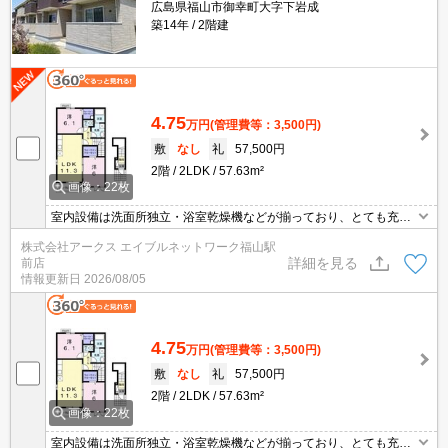
広島県福山市御幸町大字下岩成
築14年
2階建
4.75
万円
(管理費等：3,500円)
敷
なし
礼
57,500円
2階
2LDK
57.63m²
画像：22枚
室内設備は洗面所独立・浴室乾燥機などが揃っており、とても充実
しています。一人暮らしの方も安心の、TVインターホン付き物件で
株式会社アークス エイブルネットワーク福山駅
す。荷物を注文する時に時間を気にしなくてよくなる宅配ボックス
詳細を見る
前店
を共用部に備えています。駐車場に空きがあるので車を所有してい
情報更新日
2026/08/05
る方も安心です。エアコン付きなので、室内の温度調整が簡単で
す。
4.75
万円
(管理費等：3,500円)
敷
なし
礼
57,500円
2階
2LDK
57.63m²
画像：22枚
室内設備は洗面所独立・浴室乾燥機などが揃っており、とても充実