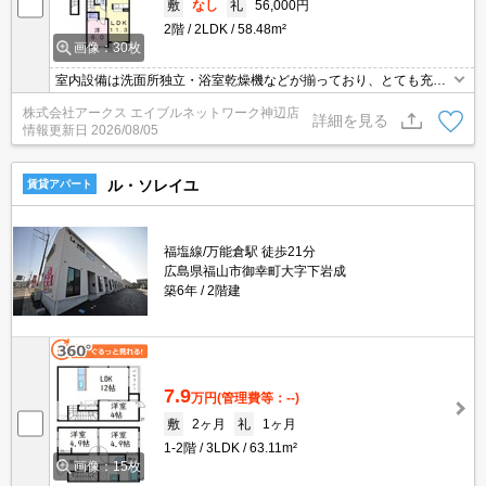
敷
なし
礼
56,000円
2階
2LDK
58.48m²
画像：30枚
室内設備は洗面所独立・浴室乾燥機などが揃っており、とても充実
しています。来客時にはTVインターホンで訪問者の顔を確認するこ
株式会社アークス エイブルネットワーク神辺店
とができるので防犯対策につながります。バルコニー付きの物件
詳細を見る
情報更新日
2026/08/05
で、用途に合わせて活用できます。家族みんなで楽しめるBS対応物
件。駐輪場付きの物件です。アパートタイプのお部屋です。
ル・ソレイユ
賃貸アパート
福塩線/万能倉駅 徒歩21分
広島県福山市御幸町大字下岩成
築6年
2階建
7.9
万円
(管理費等：--)
敷
2ヶ月
礼
1ヶ月
1-2階
3LDK
63.11m²
画像：15枚