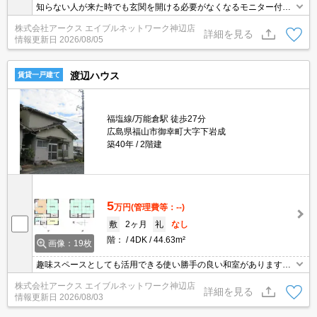
知らない人が来た時でも玄関を開ける必要がなくなるモニター付き
インターホンを備えております。室内設備は浴室乾燥機・洗面所独
株式会社アークス エイブルネットワーク神辺店
立など豊富に揃っており、過ごしやすいお部屋になっております。
詳細を見る
情報更新日
2026/08/05
このアパートはチューナーのご用意とご契約だけでBSを楽しめま
す。新しい生活にお勧めなのが、こちらのアパートです。
渡辺ハウス
賃貸一戸建て
福塩線/万能倉駅 徒歩27分
広島県福山市御幸町大字下岩成
築40年
2階建
5
万円
(管理費等：--)
敷
2ヶ月
礼
なし
階：
4DK
44.63m²
画像：19枚
趣味スペースとしても活用できる使い勝手の良い和室があります。
礼金不要の一戸建ては気軽に引っ越せるメリットがあります。ペッ
株式会社アークス エイブルネットワーク神辺店
トを育てている方にもうれしい、ペット相談可の物件です。段でわ
詳細を見る
情報更新日
2026/08/03
かれた押し入れがあります。ペット相談可の一戸建てで大切なペッ
トと仲良く生活しましょう。