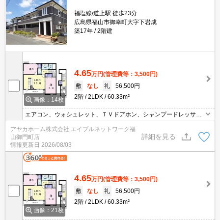
福塩線/道上駅 徒歩23分
広島県福山市御幸町大字下岩成
築17年
2階建
4.65
万円
(管理費等：3,500円)
敷
なし
礼
56,500円
2階
2LDK
60.33m²
画像：14枚
エアコン、ウォシュレット、ＴＶドアホン、シャンプードレッサ
ー、浴室乾燥機能、追い炊き機能付バス完備。敷地内、専用ごみ置
アヤカホーム株式会社 エイブルネットワーク福
場有ります。
詳細を見る
山御門町店
情報更新日
2026/08/03
4.65
万円
(管理費等：3,500円)
敷
なし
礼
56,500円
2階
2LDK
60.33m²
画像：21枚