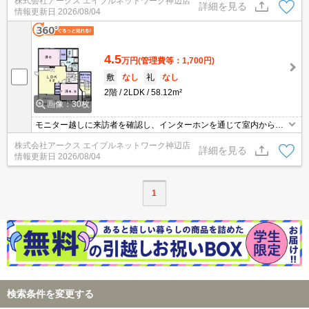
株式会社アークス エイブルネットワーク神辺店
ターホン越しに誰が来たのかを確認できるので安心感があります。
詳細を見る
情報更新日
2026/08/04
バルコニーのある物件です。駐車スペースプライス月3300円。多く
の方にご好評の、BS対応のアパートとなっています。
4.5
万円
(管理費等：1,700円)
敷
なし
礼
なし
2階
2LDK
58.12m²
画像：30枚
モニター越しに来訪者を確認し、インターホンを通じて室内から会
話することができます。独立洗面所があり、身支度にも利用できま
株式会社アークス エイブルネットワーク神辺店
す。敷地内の駐車場にも空きがあり、駐車可能です。2LDKは圧迫
詳細を見る
情報更新日
2026/08/04
感を感じさせず、広く開放的な空間を作り出してくれます。アパー
トタイプのお部屋です。駐輪場付きの物件です。
1
検索条件を変更する