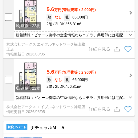
5.6
万円
(管理費等：2,900円)
敷
なし
礼
66,000円
2階
2LDK
56.81m²
画像：22枚
新着情報：ビオーレ御幸の空室情報ならコチラ。共用部には宅配ボ
ックスが付いているため、好きなタイミングで荷物を受け取ること
株式会社アークス エイブルネットワーク福山蔵
ができます。室内設備は浴室乾燥機・洗面所独立など豊富に揃って
詳細を見る
王店
おり、過ごしやすいお部屋になっております。来訪者の顔が見える
情報更新日
2026/08/05
TVインターホン付き。
5.6
万円
(管理費等：2,900円)
敷
なし
礼
66,000円
2階
2LDK
56.81m²
画像：22枚
新着情報：ビオーレ御幸の空室情報ならコチラ。共用部には宅配ボ
ックスが付いているため、好きなタイミングで荷物を受け取ること
株式会社アークス エイブルネットワーク神辺店
ができます。室内設備は浴室乾燥機・洗面所独立など豊富に揃って
詳細を見る
情報更新日
2026/08/05
おり、過ごしやすいお部屋になっております。来訪者の顔が見える
TVインターホン付き。
ナチュラルＭ Ａ
賃貸アパート