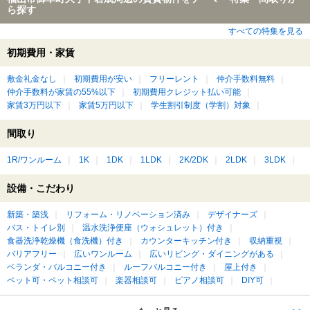
ら探す
すべての特集を見る
初期費用・家賃
敷金礼金なし
初期費用が安い
フリーレント
仲介手数料無料
仲介手数料が家賃の55%以下
初期費用クレジット払い可能
家賃3万円以下
家賃5万円以下
学生割引制度（学割）対象
間取り
1R/ワンルーム
1K
1DK
1LDK
2K/2DK
2LDK
3LDK
設備・こだわり
新築・築浅
リフォーム・リノベーション済み
デザイナーズ
バス・トイレ別
温水洗浄便座（ウォシュレット）付き
食器洗浄乾燥機（食洗機）付き
カウンターキッチン付き
収納重視
バリアフリー
広いワンルーム
広いリビング・ダイニングがある
ベランダ・バルコニー付き
ルーフバルコニー付き
屋上付き
ペット可・ペット相談可
楽器相談可
ピアノ相談可
DIY可