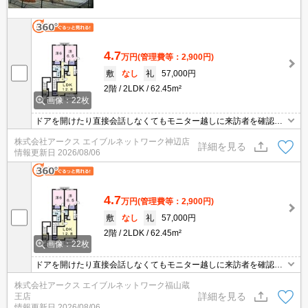
4.7
万円
(管理費等：2,900円)
敷
なし
礼
57,000円
2階
2LDK
62.45m²
画像：22枚
ドアを開けたり直接会話しなくてもモニター越しに来訪者を確認で
きるモニター付きインターホンで防犯対策が可能です。室内設備は
株式会社アークス エイブルネットワーク神辺店
浴室乾燥機・洗面所独立など大変充実しております。素敵な2LDK
詳細を見る
情報更新日
2026/08/06
をお探しの方は当社まで。バルコニー付きのアパートです。新しい
生活のスタートにおすすめなのが、こちらのアパートです。
4.7
万円
(管理費等：2,900円)
敷
なし
礼
57,000円
2階
2LDK
62.45m²
画像：22枚
ドアを開けたり直接会話しなくてもモニター越しに来訪者を確認で
きるモニター付きインターホンで防犯対策が可能です。室内設備は
株式会社アークス エイブルネットワーク福山蔵
浴室乾燥機・洗面所独立など大変充実しております。素敵な2LDK
詳細を見る
王店
をお探しの方は当社まで。バルコニー付きのアパートです。新しい
情報更新日
2026/08/06