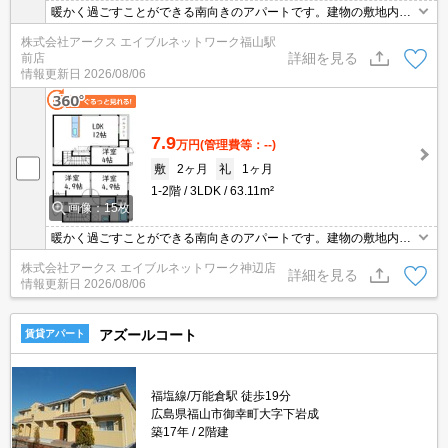
暖かく過ごすことができる南向きのアパートです。建物の敷地内に
空いている駐車場があるのでご利用いただけます。住みやすさが満
株式会社アークス エイブルネットワーク福山駅
載でイチオシのアパートはこちらです。ゆとりのある快適なお住ま
詳細を見る
前店
いをお探しの場合は当社の3LDKの物件をご検討ください。上階か
情報更新日
2026/08/06
らの騒音がない最上階のお部屋です。
7.9
万円
(管理費等：--)
敷
2ヶ月
礼
1ヶ月
1-2階
3LDK
63.11m²
画像：15枚
暖かく過ごすことができる南向きのアパートです。建物の敷地内に
空いている駐車場があるのでご利用いただけます。住みやすさが満
株式会社アークス エイブルネットワーク神辺店
載でイチオシのアパートはこちらです。ゆとりのある快適なお住ま
詳細を見る
情報更新日
2026/08/06
いをお探しの場合は当社の3LDKの物件をご検討ください。上階か
らの騒音がない最上階のお部屋です。
アズールコート
賃貸アパート
福塩線/万能倉駅 徒歩19分
広島県福山市御幸町大字下岩成
築17年
2階建