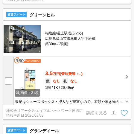
生活のスタートにおすすめなのが、こちらのアパートです。
グリーンヒル
賃貸アパート
福塩線/道上駅 徒歩26分
広島県福山市御幸町大字下岩成
築30年
2階建
3.5
万円
(管理費等：--)
敷
なし
礼
なし
1階
1K
26.49m²
画像：31枚
収納はシューズボックス・押入など豊富なので、衣類や履き物の整
理がしやすく便利です。室内設備は照明付き・エアコン・ネット使
株式会社アークス エイブルネットワーク神辺店
用料不要など大変充実しております。ダニなども気にならないフロ
詳細を見る
情報更新日
2026/08/03
ーリングの快適なアパートです。ワンルームとはちがった素敵なキ
ッチンがあるお住まいです。駐車スペースももちろんご用意してお
ります。
グランディール
賃貸アパート