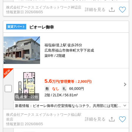
しています。一人暮らしの方も安心の、TVインターホン付き物件で
株式会社アークス エイブルネットワーク神辺店
す。荷物を注文する時に時間を気にしなくてよくなる宅配ボックス
詳細を見る
情報更新日
2026/08/05
を共用部に備えています。駐車場に空きがあるので車を所有してい
る方も安心です。エアコン付きなので、室内の温度調整が簡単で
す。
ビオーレ御幸
賃貸アパート
福塩線/道上駅 徒歩26分
広島県福山市御幸町大字下岩成
築8年
2階建
5.6
万円
(管理費等：2,900円)
敷
なし
礼
66,000円
2階
2LDK
56.81m²
画像：22枚
新着情報：ビオーレ御幸の空室情報ならコチラ。共用部には宅配ボ
ックスが付いているため、好きなタイミングで荷物を受け取ること
株式会社アークス エイブルネットワーク福山駅
ができます。室内設備は浴室乾燥機・洗面所独立など豊富に揃って
詳細を見る
前店
おり、過ごしやすいお部屋になっております。来訪者の顔が見える
情報更新日
2026/08/05
TVインターホン付き。