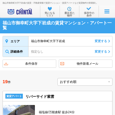
福山市御幸町大字下岩成の賃貸・不動産情報で賃貸マンション・賃貸アパートなど賃貸物件の部屋探し
お部屋を探す
気になる
最近見た
保存中の
リスト
物件
条件
沿線・駅から
福山市御幸町大字下岩成の賃貸マンション・アパート一
住所から
覧
家賃相場から
福山市御幸町大字下岩成
変更する
エリア
通勤通学時間から
詳細条件
指定なし
変更する
物件特集から
不動産会社から
条件保存
物件新着メール
TOP
19
件
リバーサイド紫雲
賃貸アパート
福塩線/万能倉駅 徒歩24分