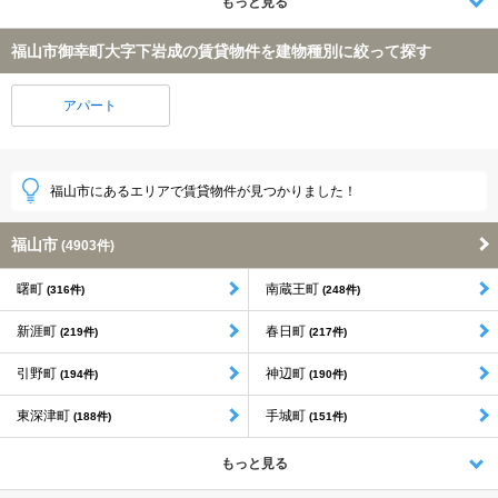
もっと見る
福山市御幸町大字下岩成の賃貸物件を建物種別に絞って探す
アパート
福山市にあるエリアで賃貸物件が見つかりました！
福山市
(4903件)
曙町
南蔵王町
(316件)
(248件)
新涯町
春日町
(219件)
(217件)
引野町
神辺町
(194件)
(190件)
東深津町
手城町
(188件)
(151件)
もっと見る