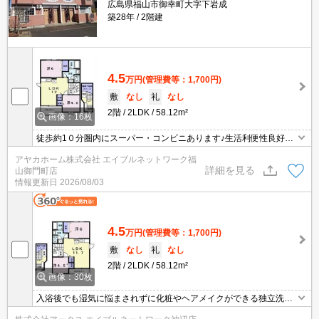
広島県福山市御幸町大字下岩成
築28年
2階建
4.5
万円
(管理費等：1,700円)
敷
なし
礼
なし
2階
2LDK
58.12m²
画像：16枚
徒歩約1０分圏内にスーパー・コンビニあります♪生活利便性良好で
す♪
アヤカホーム株式会社 エイブルネットワーク福
詳細を見る
山御門町店
情報更新日
2026/08/03
4.5
万円
(管理費等：1,700円)
敷
なし
礼
なし
2階
2LDK
58.12m²
画像：30枚
入浴後でも湿気に悩まされずに化粧やヘアメイクができる独立洗面
台を採用しています。玄関先まで覗き穴を覗きに行かなくてもイン