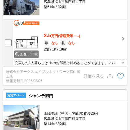
広島県福山市御門町１丁目
築61年
2階建
2.5
万円
(管理費等：--)
敷
なし
礼
なし
2階
1K
18m²
画像：23枚
充実した1人暮らしは1Kのお部屋で始めることができます。アパー
トタイプのお部屋です。上階からの音が聞こえない最上階のお部屋
株式会社アークス エイブルネットワーク福山蔵
です。車をお持ちの方にはうれしい現在空き有りの駐車場付き。現
詳細を見る
王店
代のライフスタイルに合わせた和室をご用意しています。
情報更新日
2026/08/05
シャンテ御門
賃貸アパート
山陽本線（中国）/福山駅 徒歩26分
広島県福山市御門町３丁目
築14年
3階建