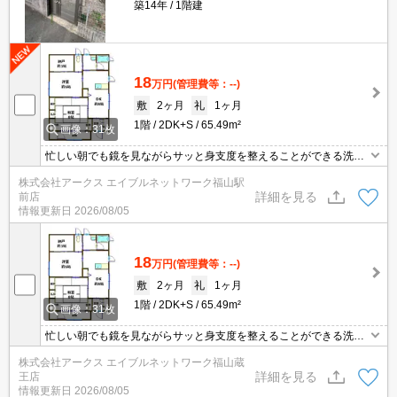
築14年
1階建
18
万円
(管理費等：--)
敷
2ヶ月
礼
1ヶ月
1階
2DK+S
65.49m²
画像：31枚
忙しい朝でも鏡を見ながらサッと身支度を整えることができる洗面
化粧台を備えております。太陽光がたくさん入り健康効果が期待さ
株式会社アークス エイブルネットワーク福山駅
れる南向きの一戸建てです。お風呂のときに何かと便利な脱衣所が
詳細を見る
前店
用意されている物件です。コンロやシンクが一体となっていてお手
情報更新日
2026/08/05
入れが簡単なシステムキッチンがります。
18
万円
(管理費等：--)
敷
2ヶ月
礼
1ヶ月
1階
2DK+S
65.49m²
画像：31枚
忙しい朝でも鏡を見ながらサッと身支度を整えることができる洗面
化粧台を備えております。太陽光がたくさん入り健康効果が期待さ
株式会社アークス エイブルネットワーク福山蔵
れる南向きの一戸建てです。お風呂のときに何かと便利な脱衣所が
詳細を見る
王店
用意されている物件です。コンロやシンクが一体となっていてお手
情報更新日
2026/08/05
入れが簡単なシステムキッチンがります。