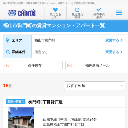
福山市御門町の賃貸・不動産情報で賃貸マンション・賃貸アパートなど賃貸物件の部屋探し
お部屋を探す
気になる
最近見た
保存中の
リスト
物件
条件
沿線・駅から
福山市御門町の賃貸マンション・アパート一覧
住所から
家賃相場から
福山市御門町
変更する
エリア
通勤通学時間から
詳細条件
指定なし
変更する
物件特集から
条件保存
物件新着メール
不動産会社から
TOP
18
件
御門町3丁目貸戸建
賃貸一戸建て
山陽本線（中国）/福山駅 徒歩24分
広島県福山市御門町３丁目