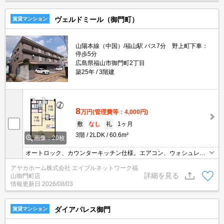
ヴェルドミール（御門町）
賃貸マンション
山陽本線（中国）/福山駅 バス7分 野上町下車：
停歩5分
広島県福山市御門町2丁目
築25年
3階建
8
万円
(管理費等：4,000円)
敷
なし
礼
1ヶ月
3階
2LDK
60.6m²
画像：20枚
オートロック、カウンターキッチン仕様。エアコン、ウォシュレッ
ト付。敷地内、専用ごみ置場あります。
アヤカホーム株式会社 エイブルネットワーク福
詳細を見る
山御門町店
情報更新日
2026/08/03
ダイアパレス御門
賃貸マンション