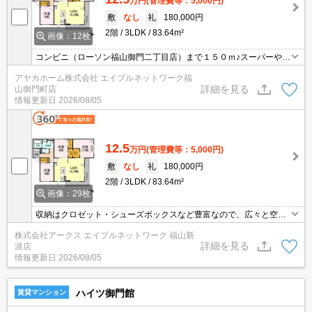
万円
(管理費等：5,000円)
敷
なし
礼
180,000円
2階
3LDK
83.64m²
画像：12枚
コンビニ（ローソン福山御門二丁目店）まで１５０ｍ♪スーパーや本
屋などが集まる商業施設まで４６０ｍ♪お買い物には困りません♪宅
アヤカホーム株式会社 エイブルネットワーク福
配ボックスを設置しているので不在時でも荷物を受け取れます！オ
詳細を見る
山御門町店
ートロックやカードキーを採用しており、セキュリティも万全です
情報更新日
2026/08/05
★
12.5
万円
(管理費等：5,000円)
敷
なし
礼
180,000円
2階
3LDK
83.64m²
画像：29枚
収納はクロゼット・シューズボックスなど豊富なので、広々と空間
を利用することも可能です。宅配業者の人に家の中を見られたくな
株式会社アークス エイブルネットワーク 福山新
いという方でも、宅配ボックスがあるので宅配業者の人に家の中を
詳細を見る
涯店
見られずに荷物を受け取ることができます。室内設備は浴室乾燥
情報更新日
2026/08/05
機・洗面所独立などが揃っており、とても充実しています。
ハイツ御門館
賃貸マンション