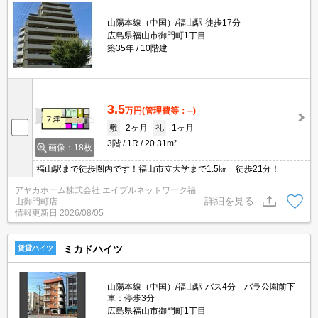
山陽本線（中国）/福山駅 徒歩17分
広島県福山市御門町1丁目
築35年
10階建
3.5
万円
(管理費等：--)
敷
2ヶ月
礼
1ヶ月
3階
1R
20.31m²
画像：18枚
福山駅まで徒歩圏内です！福山市立大学まで1.5㎞ 徒歩21分！
アヤカホーム株式会社 エイブルネットワーク福
詳細を見る
山御門町店
情報更新日
2026/08/05
ミカドハイツ
賃貸ハイツ
山陽本線（中国）/福山駅 バス4分 バラ公園前下
車：停歩3分
広島県福山市御門町1丁目