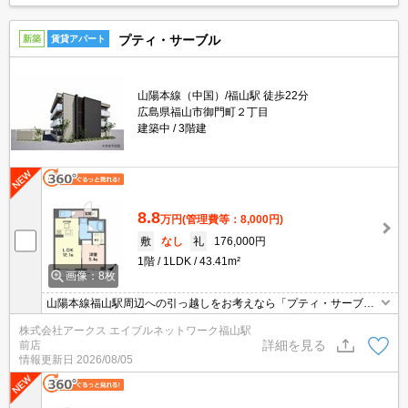
プティ・サーブル
新築
賃貸アパート
山陽本線（中国）/福山駅 徒歩22分
広島県福山市御門町２丁目
建築中
3階建
8.8
万円
(管理費等：8,000円)
敷
なし
礼
176,000円
1階
1LDK
43.41m²
画像：8枚
山陽本線福山駅周辺への引っ越しをお考えなら「プティ・サーブ
ル」。近くにはセブンイレブン 福山御門3丁目店(徒歩3分)がありち
株式会社アークス エイブルネットワーク福山駅
ょっとした買い物に便利です。室内設備は浴室乾燥機・洗面化粧台
詳細を見る
前店
など大変充実しております。アパートタイプのお部屋です。
情報更新日
2026/08/05