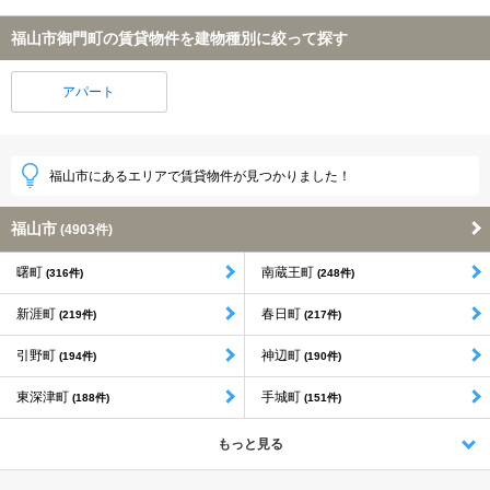
福山市御門町の賃貸物件を建物種別に絞って探す
アパート
福山市にあるエリアで賃貸物件が見つかりました！
福山市
(4903件)
曙町
南蔵王町
(316件)
(248件)
新涯町
春日町
(219件)
(217件)
引野町
神辺町
(194件)
(190件)
東深津町
手城町
(188件)
(151件)
もっと見る