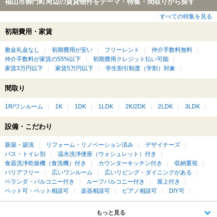
福山市御門町周辺の賃貸物件をテーマ・特集・間取りから探す
すべての特集を見る
初期費用・家賃
敷金礼金なし
初期費用が安い
フリーレント
仲介手数料無料
仲介手数料が家賃の55%以下
初期費用クレジット払い可能
家賃3万円以下
家賃5万円以下
学生割引制度（学割）対象
間取り
1R/ワンルーム
1K
1DK
1LDK
2K/2DK
2LDK
3LDK
設備・こだわり
新築・築浅
リフォーム・リノベーション済み
デザイナーズ
バス・トイレ別
温水洗浄便座（ウォシュレット）付き
食器洗浄乾燥機（食洗機）付き
カウンターキッチン付き
収納重視
バリアフリー
広いワンルーム
広いリビング・ダイニングがある
ベランダ・バルコニー付き
ルーフバルコニー付き
屋上付き
ペット可・ペット相談可
楽器相談可
ピアノ相談可
DIY可
もっと見る