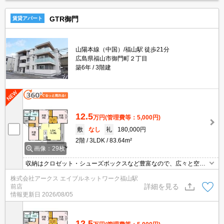
GTR御門
賃貸アパート
山陽本線（中国）/福山駅 徒歩21分
広島県福山市御門町２丁目
築6年
3階建
12.5
万円
(管理費等：5,000円)
敷
なし
礼
180,000円
2階
3LDK
83.64m²
画像：29枚
収納はクロゼット・シューズボックスなど豊富なので、広々と空間
を利用することも可能です。宅配業者の人に家の中を見られたくな
株式会社アークス エイブルネットワーク福山駅
いという方でも、宅配ボックスがあるので宅配業者の人に家の中を
詳細を見る
前店
見られずに荷物を受け取ることができます。室内設備は浴室乾燥
情報更新日
2026/08/05
機・洗面所独立などが揃っており、とても充実しています。
12.5