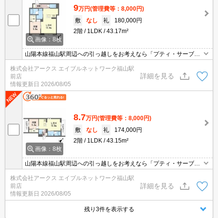
9
万円
(管理費等：8,000円)
敷
なし
礼
180,000円
2階
1LDK
43.17m²
画像：8枚
山陽本線福山駅周辺への引っ越しをお考えなら「プティ・サーブ
ル」。近くにはセブンイレブン 福山御門3丁目店(徒歩3分)がありち
株式会社アークス エイブルネットワーク福山駅
ょっとした買い物に便利です。室内設備は浴室乾燥機・洗面化粧台
詳細を見る
前店
など大変充実しております。アパートタイプのお部屋です。
情報更新日
2026/08/05
8.7
万円
(管理費等：8,000円)
敷
なし
礼
174,000円
2階
1LDK
43.15m²
画像：8枚
山陽本線福山駅周辺への引っ越しをお考えなら「プティ・サーブ
ル」。近くにはセブンイレブン 福山御門3丁目店(徒歩3分)がありち
株式会社アークス エイブルネットワーク福山駅
ょっとした買い物に便利です。室内設備は浴室乾燥機・洗面化粧台
詳細を見る
前店
など大変充実しております。アパートタイプのお部屋です。
情報更新日
2026/08/05
残り3件を表示する