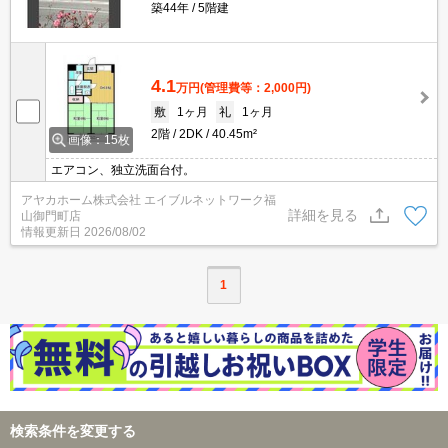
築44年
5階建
4.1
万円
(管理費等：2,000円)
敷
1ヶ月
礼
1ヶ月
2階
2DK
40.45m²
画像：15枚
エアコン、独立洗面台付。
アヤカホーム株式会社 エイブルネットワーク福
詳細を見る
山御門町店
情報更新日
2026/08/02
1
検索条件を変更する