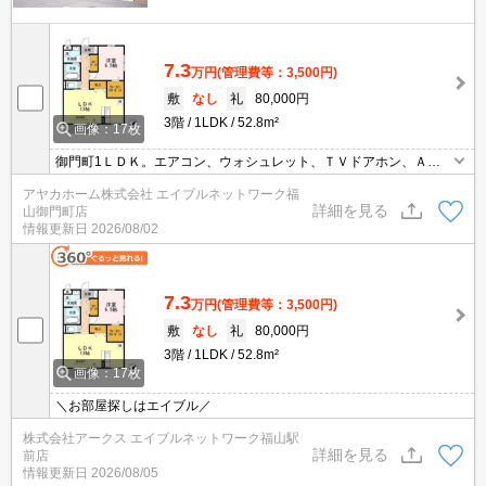
7.3
万円
(管理費等：3,500円)
敷
なし
礼
80,000円
3階
1LDK
52.8m²
画像：17枚
御門町1ＬＤＫ。エアコン、ウォシュレット、ＴＶドアホン、ＡＬ
ＳＯＫホームセキュリティ、オートロック付。
アヤカホーム株式会社 エイブルネットワーク福
詳細を見る
山御門町店
情報更新日
2026/08/02
7.3
万円
(管理費等：3,500円)
敷
なし
礼
80,000円
3階
1LDK
52.8m²
画像：17枚
＼お部屋探しはエイブル／
株式会社アークス エイブルネットワーク福山駅
詳細を見る
前店
情報更新日
2026/08/05