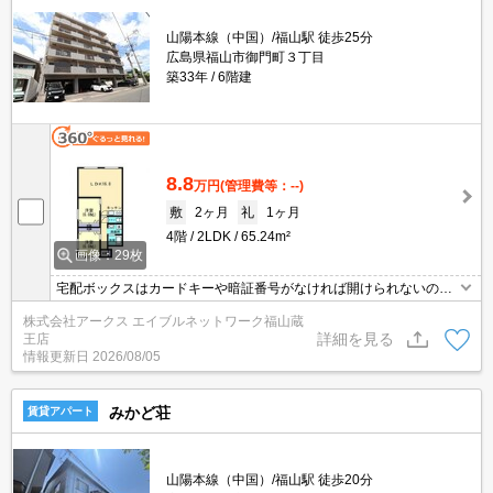
山陽本線（中国）/福山駅 徒歩25分
広島県福山市御門町３丁目
築33年
6階建
8.8
万円
(管理費等：--)
敷
2ヶ月
礼
1ヶ月
4階
2LDK
65.24m²
画像：29枚
宅配ボックスはカードキーや暗証番号がなければ開けられないの
で、荷物の盗難防止にもつながります。独立した洗面所で、朝の身
株式会社アークス エイブルネットワーク福山蔵
支度も快適に行なうことができます。収納はクロゼット・シューズ
詳細を見る
王店
ボックスなどが備え付けられているので、衣類や日用品の収納に重
情報更新日
2026/08/05
宝します。2LDKなのでお部屋が広くて快適な生活を送れる部屋と
なっています。
みかど荘
賃貸アパート
山陽本線（中国）/福山駅 徒歩20分