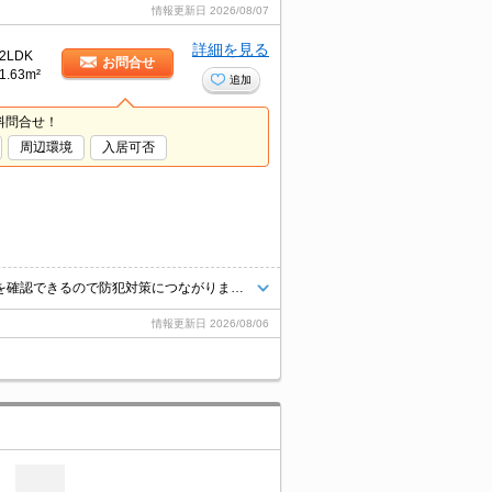
情報更新日
2026/08/07
詳細を見る
2LDK
お問合せ
1.63m²
追加
料問合せ！
周辺環境
入居可否
玄関先まで覗き穴を覗きに行かなくてもインターホン越しに誰が来たのかを確認できるので防犯対策につながります。室内設備はネット使用料不要・BS・エアコンなどが揃っているので、快適に過ごしやすいお部屋になります。追い焚き機能付きのお風呂です。敷金不要なので初期費用を抑えたい方におすすめです。
情報更新日
2026/08/06