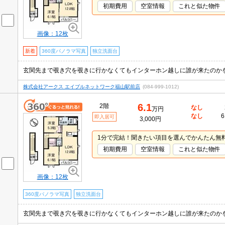
初期費用
空室情報
これと似た物件
画像：12枚
新着
360度パノラマ写真
独立洗面台
株式会社アークス エイブルネットワーク福山駅前店
(084-999-1012)
6.1
2階
なし
万円
なし
6
即入居可
3,000円
1分で完結！聞きたい項目を選んでかんたん無
初期費用
空室情報
これと似た物件
画像：12枚
360度パノラマ写真
独立洗面台