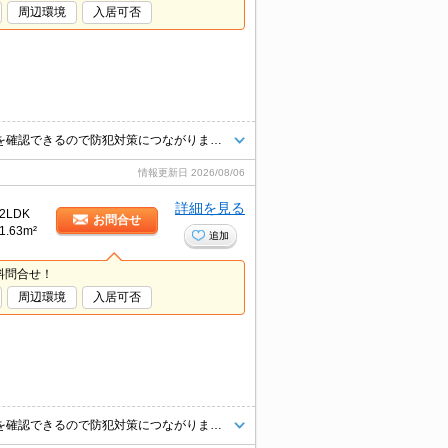
周辺環境
入居可否
玄関先まで覗き穴を覗きに行かなくてもインターホン越しに誰が来たのかを確認できるので防犯対策につながります。室内設備はネット使用料不要・BS・エアコンなどが揃っているので、快適に過ごしやすいお部屋になります。追い焚き機能付きのお風呂です。敷金不要なので初期費用を抑えたい方におすすめです。
情報更新日
2026/08/06
詳細を見る
2LDK
お問合せ
1.63m²
追加
料問合せ！
周辺環境
入居可否
玄関先まで覗き穴を覗きに行かなくてもインターホン越しに誰が来たのかを確認できるので防犯対策につながります。室内設備はネット使用料不要・BS・エアコンなどが揃っているので、快適に過ごしやすいお部屋になります。追い焚き機能付きのお風呂です。敷金不要なので初期費用を抑えたい方におすすめです。