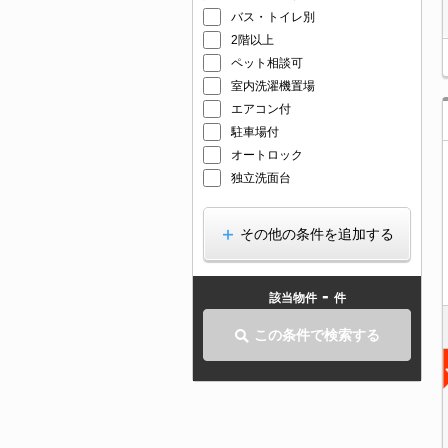
バス・トイレ別
2階以上
ペット相談可
室内洗濯機置場
エアコン付
駐車場付
オートロック
独立洗面台
その他の条件を追加する
-
該当物件
件
この条件で検索する