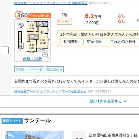
株式会社アークス エイブルネットワーク 福山新涯店
(084-971-3220)
6.1
2階
なし
万円
なし
6
即入居可
3,000円
1分で完結！聞きたい項目を選んでかんたん無
初期費用
空室情報
これと似た物件
画像：12枚
360度パノラマ写真
独立洗面台
株式会社アークス エイブルネットワーク福山蔵王店
(084-982-8991)
残り1件を表示する
サンテール
賃貸アパート
広島県福山市西新涯町２丁目