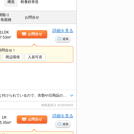
構造
軽量鉄骨造
間取り
お問合せ
専有面積
詳細を見る
1LDK
お問合せ
7.53m²
追加
料問合せ！
周辺環境
入居可否
収納はシューズボックス・ウォークインクロゼット・全居室収納などが備え付けられているので、衣類や日用品の収納に重宝します。セキュリティ面は、オートロック・TVインターホンなど充実しているので、防犯対策もばっちりです。入浴後でも湿気に悩まされずに化粧やヘアメイクができる独立洗面台が付いております。
情報更新日
2026/08/05
詳細を見る
1R
お問合せ
5.35m²
追加