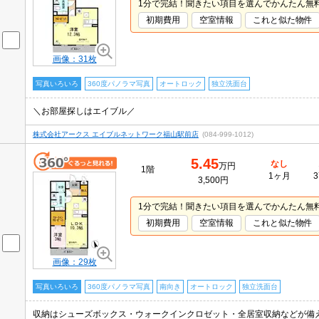
1分で完結！聞きたい項目を選んでかんたん無
初期費用
空室情報
これと似た物件
画像：31枚
写真いろいろ
360度パノラマ写真
オートロック
独立洗面台
＼お部屋探しはエイブル／
株式会社アークス エイブルネットワーク福山駅前店
(084-999-1012)
5.45
なし
万円
1階
1ヶ月
3
3,500円
1分で完結！聞きたい項目を選んでかんたん無
初期費用
空室情報
これと似た物件
画像：29枚
写真いろいろ
360度パノラマ写真
南向き
オートロック
独立洗面台