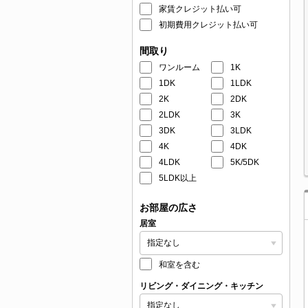
家賃クレジット払い可
初期費用クレジット払い可
間取り
ワンルーム
1K
1DK
1LDK
2K
2DK
2LDK
3K
3DK
3LDK
4K
4DK
4LDK
5K/5DK
5LDK以上
お部屋の広さ
居室
和室を含む
リビング・ダイニング・キッチン