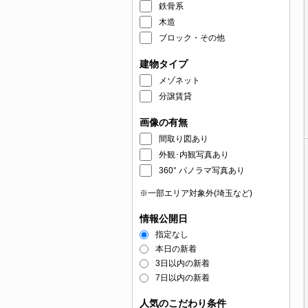
鉄骨系
木造
ブロック・その他
建物タイプ
メゾネット
分譲賃貸
画像の有無
間取り図あり
外観･内観写真あり
360° パノラマ写真あり
※一部エリア対象外(埼玉など)
情報公開日
指定なし
本日の新着
3日以内の新着
7日以内の新着
人気のこだわり条件