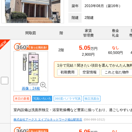
築年
2010年08月（築16年）
階建
2階建
家賃
敷金
間取図
階
管理費
礼金
5.05
なし
万円
2階
60,500円
2,900円
1分で完結！聞きたい項目を選んでかんたん無
初期費用
空室情報
これと似た物件
画像：24枚
本日の新着
写真いろいろ
360度パノラマ写真
独立洗面台
株式会社アークス エイブルネットワーク福山駅前店
(084-999-1012)
5.05
なし