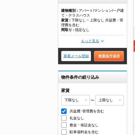
建物種別
アパート/マンション/一戸建
て・テラスハウス
家賃
下限なし ~ 上限なし 共益費・管
理費を含む
間取り
指定なし
もっと見る
新着メール登録
検索条件保存
物件条件の絞り込み
家賃
〜
共益費･管理費を含む
礼金なし
敷金・保証金なし
駐車場料金を含む