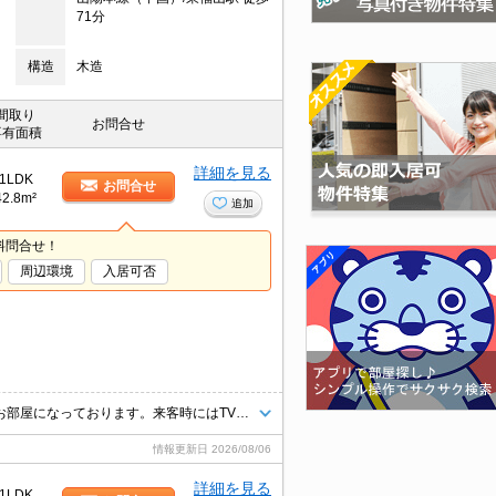
71分
構造
木造
間取り
お問合せ
専有面積
詳細を見る
1LDK
お問合せ
42.8m²
追加
料問合せ！
周辺環境
入居可否
室内設備は洗面所独立・浴室乾燥機など豊富に揃っており、過ごしやすいお部屋になっております。来客時にはTVインターホンを使用して訪問者の顔を確認することができるので防犯対策につながります。今なら駐車場に空きあり、お車をお持ちの方に。駐車場料金が月額4400円の物件です。バルコニー付きのアパートです。
情報更新日
2026/08/06
詳細を見る
1LDK