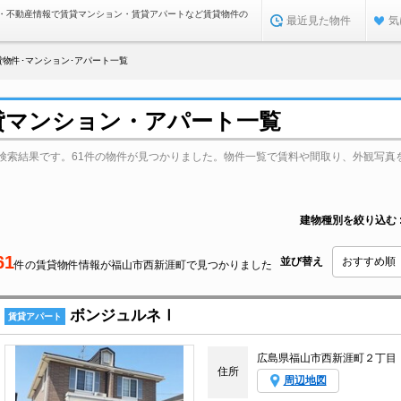
・不動産情報で賃貸マンション・賃貸アパートなど賃貸物件の
最近見た物件
気
物件･マンション･アパート一覧
貸マンション・アパート一覧
検索結果です。61件の物件が見つかりました。物件一覧で賃料や間取り、外観写真
建物種別を絞り込む
61
並び替え
件の賃貸物件情報が福山市西新涯町で見つかりました
ボンジュルネⅠ
賃貸アパート
広島県福山市西新涯町２丁目
住所
周辺地図