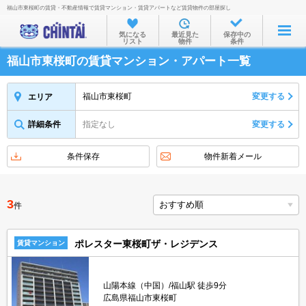
福山市東桜町の賃貸・不動産情報で賃貸マンション・賃貸アパートなど賃貸物件の部屋探し
お部屋を探す
気になる
最近見た
保存中の
リスト
物件
条件
沿線・駅から
福山市東桜町の賃貸マンション・アパート一覧
住所から
家賃相場から
福山市東桜町
変更する
エリア
通勤通学時間から
詳細条件
指定なし
変更する
物件特集から
条件保存
物件新着メール
不動産会社から
TOP
3
件
ポレスター東桜町ザ・レジデンス
賃貸マンション
山陽本線（中国）/福山駅 徒歩9分
広島県福山市東桜町