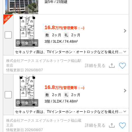
築5年
15階建
16.8
万円
(管理費等：--)
敷
2ヶ月
礼
2ヶ月
3階
3LDK
74.48m²
画像：3枚
セキュリティ面は、TVインターホン・オートロックなどを備え付け
ているので安心して暮らせます。収納はクロゼット・シューズボッ
株式会社アークス エイブルネットワーク福山駅
クスなど豊富なので、衣類や履き物の整理がしやすく便利です。室
詳細を見る
前店
内設備は洗面所独立・浴室乾燥機など充実した設備を備え付けてい
情報更新日
2026/08/07
ます。共用設備の充実している、楽しく生活できるマンションで
す。
16.8
万円
(管理費等：--)
敷
2ヶ月
礼
2ヶ月
3階
3LDK
74.48m²
画像：3枚
セキュリティ面は、TVインターホン・オートロックなどを備え付け
ているので安心して暮らせます。収納はクロゼット・シューズボッ
株式会社アークス エイブルネットワーク福山蔵
クスなど豊富なので、衣類や履き物の整理がしやすく便利です。室
詳細を見る
王店
内設備は洗面所独立・浴室乾燥機など充実した設備を備え付けてい
情報更新日
2026/08/07
ます。共用設備の充実している、楽しく生活できるマンションで