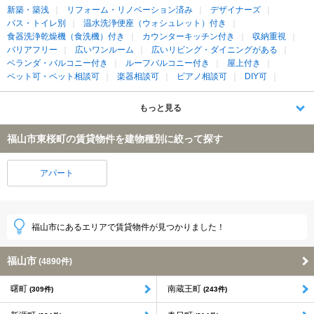
新築・築浅
リフォーム・リノベーション済み
デザイナーズ
バス・トイレ別
温水洗浄便座（ウォシュレット）付き
食器洗浄乾燥機（食洗機）付き
カウンターキッチン付き
収納重視
バリアフリー
広いワンルーム
広いリビング・ダイニングがある
ベランダ・バルコニー付き
ルーフバルコニー付き
屋上付き
ペット可・ペット相談可
楽器相談可
ピアノ相談可
DIY可
もっと見る
福山市東桜町の賃貸物件を建物種別に絞って探す
アパート
福山市にあるエリアで賃貸物件が見つかりました！
福山市
(4890件)
曙町
南蔵王町
(309件)
(243件)