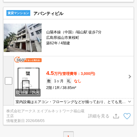
す。
アバンティビル
賃貸マンション
山陽本線（中国）/福山駅 徒歩7分
広島県福山市東桜町
築62年
4階建
4.5
万円
(管理費等：3,000円)
敷
1ヶ月
礼
なし
2階
1R
38.85m²
画像：24枚
室内設備はエアコン・フローリングなどが揃っており、とても充実
しています。2駅利用可能でアクセスの良い物件です。省エネで光
株式会社アークス エイブルネットワーク福山蔵
熱費の削減になるオール電化の物件でエコライフを。こちらはマン
詳細を見る
王店
ションタイプになります。アクセスの良い徒歩7分の物件です。こ
情報更新日
2026/08/05
ちらは南向き物件です。