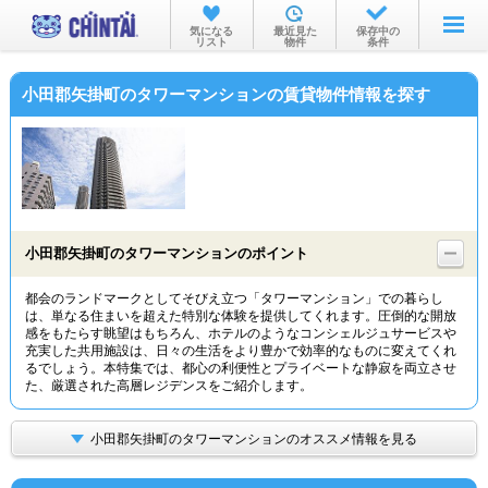
お部屋を探す
気になる
最近見た
保存中の
リスト
物件
条件
沿線・駅から
小田郡矢掛町のタワーマンションの賃貸物件情報を探す
住所から
家賃相場から
通勤通学時間から
物件特集から
小田郡矢掛町のタワーマンションのポイント
不動産会社から
都会のランドマークとしてそびえ立つ「タワーマンション」での暮らし
は、単なる住まいを超えた特別な体験を提供してくれます。圧倒的な開放
TOP
感をもたらす眺望はもちろん、ホテルのようなコンシェルジュサービスや
充実した共用施設は、日々の生活をより豊かで効率的なものに変えてくれ
るでしょう。本特集では、都心の利便性とプライベートな静寂を両立させ
た、厳選された高層レジデンスをご紹介します。
小田郡矢掛町のタワーマンションのオススメ情報を見る