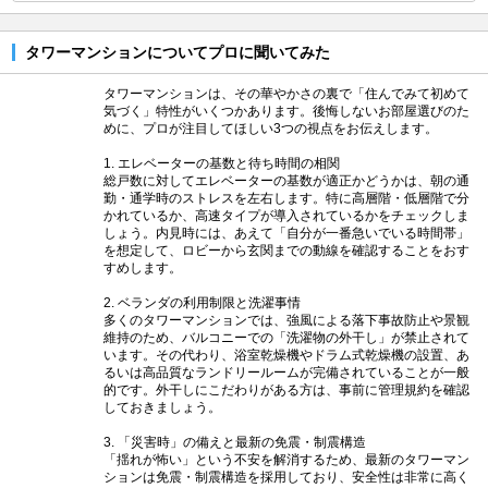
タワーマンションについてプロに聞いてみた
タワーマンションは、その華やかさの裏で「住んでみて初めて
気づく」特性がいくつかあります。後悔しないお部屋選びのた
めに、プロが注目してほしい3つの視点をお伝えします。
1. エレベーターの基数と待ち時間の相関
総戸数に対してエレベーターの基数が適正かどうかは、朝の通
勤・通学時のストレスを左右します。特に高層階・低層階で分
かれているか、高速タイプが導入されているかをチェックしま
しょう。内見時には、あえて「自分が一番急いでいる時間帯」
を想定して、ロビーから玄関までの動線を確認することをおす
すめします。
2. ベランダの利用制限と洗濯事情
多くのタワーマンションでは、強風による落下事故防止や景観
維持のため、バルコニーでの「洗濯物の外干し」が禁止されて
います。その代わり、浴室乾燥機やドラム式乾燥機の設置、あ
るいは高品質なランドリールームが完備されていることが一般
的です。外干しにこだわりがある方は、事前に管理規約を確認
しておきましょう。
3. 「災害時」の備えと最新の免震・制震構造
「揺れが怖い」という不安を解消するため、最新のタワーマン
ションは免震・制震構造を採用しており、安全性は非常に高く