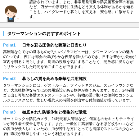
設計されています。また、非常用発電機や防災備蓄倉庫の有無
など、万が一の停電時に生活をどう支える体制があるかを知る
ことも、ハイグレードな暮らしを支える「安心感」に繋がりま
す。
タワーマンションのおすすめポイント
Point1
日常を彩る圧倒的な眺望と日当たり
高層階ならではの遮るものがないパノラマビューは、タワーマンションの魅力
の1つです。夜には都会の煌びやかな夜景を独り占めでき、日中は豊かな採光が
室内を明るく照らします。周囲の視線を気にすることなく、開放感に浸りなが
らリラックスした時間を過ごすことができます。
Point2
暮らしの質を高める豪華な共用施設
タワーマンションには、ゲストルーム、フィットネスジム、スカイラウンジな
ど、大規模物件ならではの共用施設がある物件が多くあります。また、24時間
ゴミ出し可能な各階ダストステーションや、荷物の受け取りに便利なコンシェ
ルジュデスクなど、忙しい現代人の時間を創出する付加価値が揃っています。
Point3
徹底された防犯体制と衛生的な環境
オートロックや防犯カメラ、24時間有人管理など、何重ものセキュリティライ
ンが居住者の安全を守ります。また、一般的に高層階になるほど蚊やハエなど
の害虫が侵入しにくいため、虫が苦手な方にとっても清潔でストレスの少ない
居住環境が維持しやすいという利点があります。