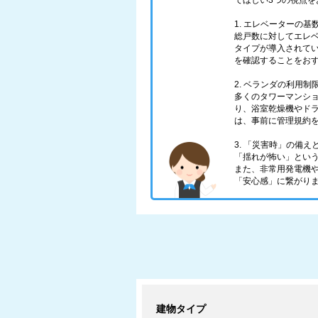
てほしい3つの視点を
1. エレベーターの
総戸数に対してエレ
タイプが導入されて
を確認することをお
2. ベランダの利用制
多くのタワーマンシ
り、浴室乾燥機やド
は、事前に管理規約
3. 「災害時」の備
「揺れが怖い」とい
また、非常用発電機
「安心感」に繋がり
建物タイプ