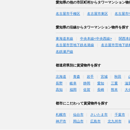
愛知県の他の市区町村からタワーマンション物
名古屋市千種区
名古屋市東区
名古屋市
愛知県の沿線からタワーマンション物件を探す
東海道本線
中央本線<中央西線>
関西本
名古屋市営地下鉄名港線
名古屋市営地下鉄
名鉄瀬戸線
都道府県別に賃貸物件を探す
北海道
青森
岩手
宮城
秋田
長野
岐阜
静岡
愛知
三重
滋
高知
福岡
佐賀
長崎
熊本
大
都市にこだわって賃貸物件を探す
札幌市
仙台市
さいたま市
千葉市
神戸市
岡山市
広島市
北九州市