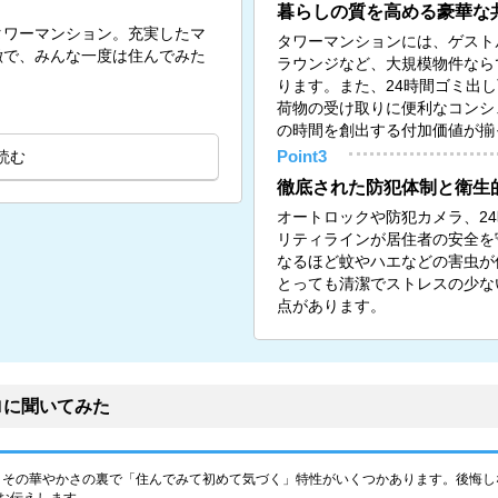
暮らしの質を高める豪華な
タワーマンション。充実したマ
タワーマンションには、ゲスト
徴で、みんな一度は住んでみた
ラウンジなど、大規模物件なら
ります。また、24時間ゴミ出
荷物の受け取りに便利なコンシ
の時間を創出する付加価値が揃
読む
Point3
徹底された防犯体制と衛生
オートロックや防犯カメラ、2
リティラインが居住者の安全を
なるほど蚊やハエなどの害虫が
とっても清潔でストレスの少な
点があります。
ロに聞いてみた
、その華やかさの裏で「住んでみて初めて気づく」特性がいくつかあります。後悔し