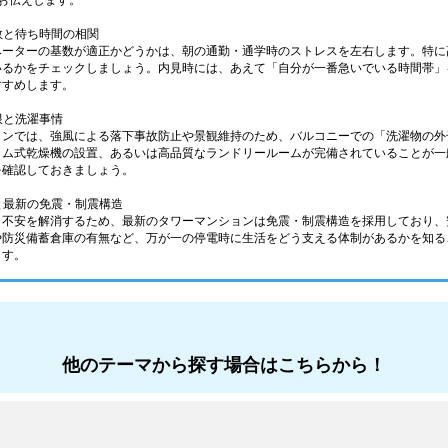
お伝えします。
基数と待ち時間の相関
ベーターの基数が適正かどうかは、朝の通勤・通学時のストレスを左右します。特に
いるかをチェックしましょう。内見時には、あえて「自分が一番急いでいる時間帯」
すすめします。
限と洗濯事情
ョンでは、強風による落下事故防止や景観維持のため、バルコニーでの「洗濯物の外
ラム式乾燥機の設置、あるいは高品質なランドリールームが完備されていることが一
を確認しておきましょう。
えと最新の免震・制震構造
う不安を解消するため、最新のタワーマンションは免震・制震構造を採用しており、
や防災備蓄倉庫の有無など、万が一の停電時に生活をどう支える体制があるかを知る
ます。
他のテーマから探す場合はこちらから！