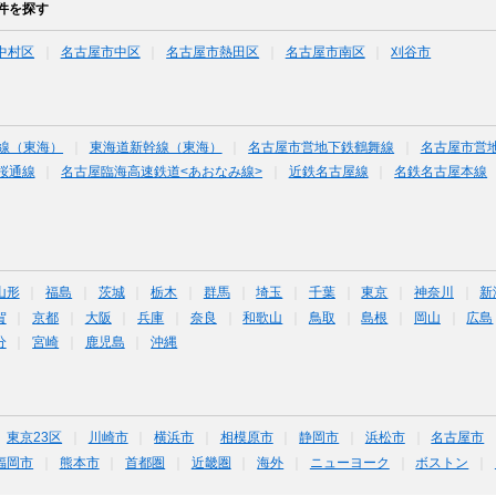
件を探す
中村区
名古屋市中区
名古屋市熱田区
名古屋市南区
刈谷市
線（東海）
東海道新幹線（東海）
名古屋市営地下鉄鶴舞線
名古屋市営
桜通線
名古屋臨海高速鉄道<あおなみ線>
近鉄名古屋線
名鉄名古屋本線
山形
福島
茨城
栃木
群馬
埼玉
千葉
東京
神奈川
新
賀
京都
大阪
兵庫
奈良
和歌山
鳥取
島根
岡山
広島
分
宮崎
鹿児島
沖縄
東京23区
川崎市
横浜市
相模原市
静岡市
浜松市
名古屋市
福岡市
熊本市
首都圏
近畿圏
海外
ニューヨーク
ボストン