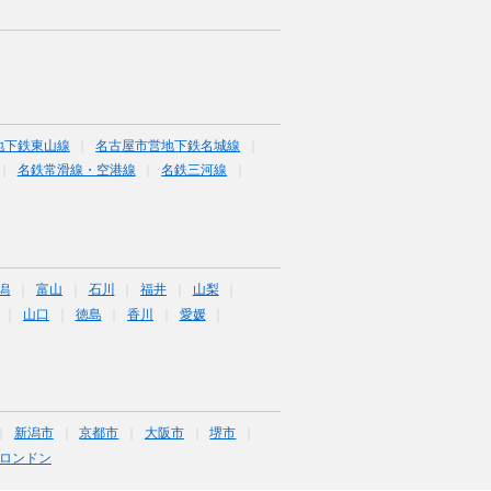
地下鉄東山線
名古屋市営地下鉄名城線
名鉄常滑線・空港線
名鉄三河線
潟
富山
石川
福井
山梨
山口
徳島
香川
愛媛
新潟市
京都市
大阪市
堺市
ロンドン