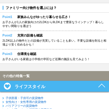
ファミリー向け物件を選ぶには？
Point1
家族みんながゆったり暮らせる広さ！
お子さんが1人の家族向けの2LDKから9LDKまで豊富なラインナップ！暮らし
やすい間取りを選ぼう
Point2
充実の設備も確認
2LDK以上の物件だとの設備が充実していることも多い。不要な設備を削ると相
場より安く住めるかも！
Point3
住環境を確認
お子さんがいる家庭は小学校の学区など近隣の施設も見てみよう！
その他の特集一覧
ライフスタイル
子供部屋・子供可の賃貸物件
女性向け・女性専用の賃貸物件
バリアフリーの賃貸物件