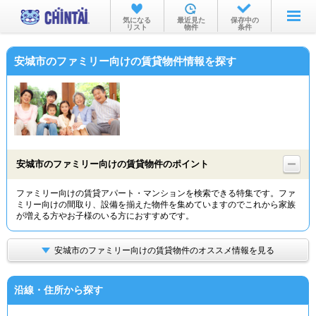
お部屋を探す
気になる
最近見た
保存中の
リスト
物件
条件
沿線・駅から
安城市のファミリー向けの賃貸物件情報を探す
住所から
家賃相場から
通勤通学時間から
物件特集から
安城市のファミリー向けの賃貸物件のポイント
不動産会社から
ファミリー向けの賃貸アパート・マンションを検索できる特集です。ファ
ミリー向けの間取り、設備を揃えた物件を集めていますのでこれから家族
TOP
が増える方やお子様のいる方におすすめです。
安城市のファミリー向けの賃貸物件のオススメ情報を見る
沿線・住所から探す