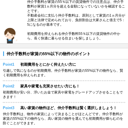
仲介手数料が家賃の55％以下の賃貸物件での注意点は、仲介手
数料が家賃1ヵ月分を超える金額になっていないかを確認するこ
とです。
不動産会社に支払う仲介手数料は、原則として家賃の1ヵ月分が
上限と法律で定められており、負担割合は大家さんと借主で5：
5になるのが基本です。
初期費用を抑えられる仲介手数料55％以下の賃貸物件の中か
ら、長く快適に暮らせる住まいを探しましょう。
仲介手数料が家賃の55%以下の物件のポイント
Point1
初期費用をとにかく抑えたい方に
引越しで気になるのが初期費用。仲介手数料が家賃の55%以下の物件なら、賢
く初期費用を抑えられます。
Point2
家具や家電も充実させたい方にも！
初期費用が安い分、浮いたお金で家具や家電をグレードアップさせることもで
きます！
Point3
高い家賃の物件ほど、仲介手数料は賢く選択しましょう！
仲介手数料は、物件の家賃によって決まることがほとんどです。仲介手数料が
家賃の55%以下の物件なら、高い家賃の物件を選んでも初期費用が膨らむのを
防ぐことができます。