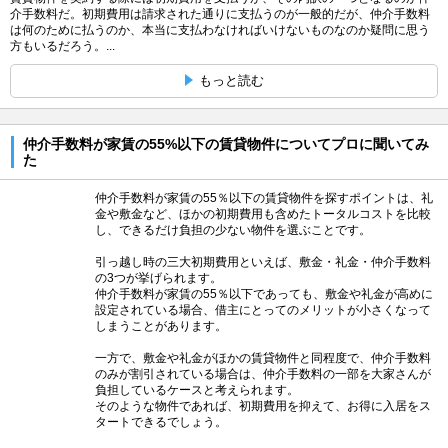
介手数料だ。初期費用は請求された通りに支払うのが一般的だが、仲介手数料
は何のために払うのか、本当に支払わなければいけないものなのか疑問に思う
方もいるだろう。...
もっと読む
仲介手数料が家賃の55%以下の賃貸物件についてプロに聞いてみ
た
仲介手数料が家賃の55％以下の賃貸物件を探すポイントは、礼
金や敷金など、ほかの初期費用も含めたトータルコストを比較
し、できるだけ負担の少ない物件を選ぶことです。
引っ越し時の三大初期費用といえば、敷金・礼金・仲介手数料
の3つが挙げられます。
仲介手数料が家賃の55％以下であっても、敷金や礼金が高めに
設定されている場合、借主にとってのメリットが小さくなって
しまうことがあります。
一方で、敷金や礼金がほかの賃貸物件と同程度で、仲介手数料
のみが割引されている場合は、仲介手数料の一部を大家さんが
負担しているケースと考えられます。
そのような物件であれば、初期費用を抑えて、お得に入居をス
タートできるでしょう。