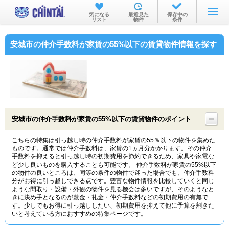
お部屋を探す
気になる
最近見た
保存中の
リスト
物件
条件
沿線・駅から
安城市の仲介手数料が家賃の55%以下の賃貸物件情報を探す
住所から
家賃相場から
通勤通学時間から
物件特集から
安城市の仲介手数料が家賃の55%以下の賃貸物件のポイント
不動産会社から
こちらの特集は引っ越し時の仲介手数料が家賃の55％以下の物件を集めた
ものです。通常では仲介手数料は、家賃の1ヵ月分かかります。その仲介
TOP
手数料を抑えると引っ越し時の初期費用を節約できるため、家具や家電な
ど少し良いものを購入することも可能です。 仲介手数料が家賃の55%以下
の物件の良いところは、同等の条件の物件で迷った場合でも、仲介手数料
分がお得に引っ越しできる点です。豊富な物件情報を比較していくと同じ
ような間取り・設備・外観の物件を見る機会は多いですが、そのようなと
きに決め手となるのが敷金・礼金・仲介手数料などの初期費用の有無で
す。少しでもお得に引っ越ししたい、初期費用を抑えて他に予算を割きた
いと考えている方におすすめの特集ページです。