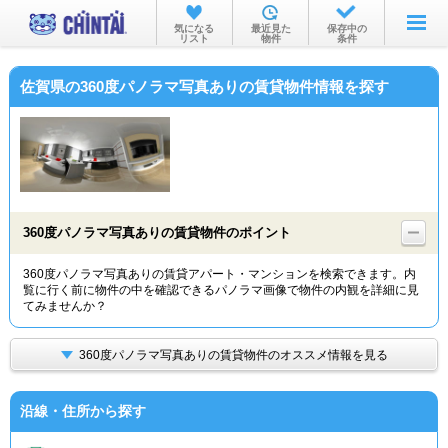
お部屋を探す
気になる
最近見た
保存中の
リスト
物件
条件
沿線・駅から
佐賀県の360度パノラマ写真ありの賃貸物件情報を探す
住所から
家賃相場から
通勤通学時間から
物件特集から
360度パノラマ写真ありの賃貸物件のポイント
不動産会社から
360度パノラマ写真ありの賃貸アパート・マンションを検索できます。内
覧に行く前に物件の中を確認できるパノラマ画像で物件の内観を詳細に見
TOP
てみませんか？
360度パノラマ写真ありの賃貸物件のオススメ情報を見る
沿線・住所から探す