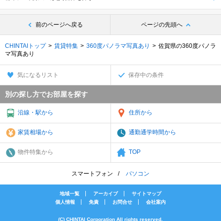
前のページへ戻る
ページの先頭へ
CHINTAIトップ
賃貸特集
360度パノラマ写真あり
佐賀県の360度パノラ
マ写真あり
気になるリスト
保存中の条件
別の探し方でお部屋を探す
沿線・駅から
住所から
家賃相場から
通勤通学時間から
物件特集から
TOP
スマートフォン
パソコン
地域一覧
アーカイブ
サイトマップ
個人情報
免責
お問合せ
会社案内
(C) CHINTAI Corporation All rights reserved.