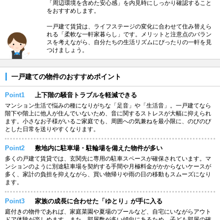
「周辺環境を含めた安心感」を内見時にしっかり確認すること
をおすすめします。
一戸建て賃貸は、ライフステージの変化に合わせて住み替えら
れる「柔軟な一軒家暮らし」です。メリットと注意点のバラン
スを考えながら、自分たちの生活リズムにぴったりの一軒を見
つけましょう。
一戸建ての物件のおすすめポイント
Point1
上下階の騒音トラブルを軽減できる
マンション生活で悩みの種になりがちな「足音」や「生活音」。一戸建てなら
階下や階上に他人が住んでいないため、音に関するストレスが大幅に抑えられ
ます。小さなお子様がいるご家庭でも、周囲への気兼ねを最小限に、のびのび
とした日常を送りやすくなります。
Point2
敷地内に駐車場・駐輪場を備えた物件が多い
多くの戸建て賃貸では、玄関先に専用の駐車スペースが確保されています。マ
ンションのように別途駐車場を契約する手間や月極料金がかからないケースが
多く、家計の負担を抑えながら、買い物帰りや雨の日の移動もスムーズになり
ます。
Point3
家族の成長に合わせた「ゆとり」が手に入る
庭付きの物件であれば、家庭菜園や夏場のプールなど、自宅にいながらアウト
ドア体験が楽しめます。また、部屋数が多い傾向にあるため、子ども部屋の確