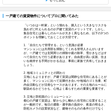
もっと読む
一戸建ての賃貸物件についてプロに聞いてみた
「いつかは一軒家」という憧れを、購入という大きなリスクを
負わずに叶えられるのが戸建て賃貸のメリットです。しかし、
集合住宅とは暮らしのルールが大きく異なるため、以下の3つの
ポイントを理解しておくことが大切です。
1. 「自分たちで管理する」という意識が必要
マンションには共用部を掃除してくれる管理人さんがいます
が、一戸建てでは玄関周りの掃除や庭の除草、雪かきなどはす
べて自分たちで行う必要があります。自由度が高い反面、住ま
いを維持する手間がかかる点は、事前に家族で共有しておきま
しょう。
2. 地域コミュニティとの関わり
立地にもよりますが、戸建て賃貸は閑静な住宅街にあることが
多く、マンションに比べて近隣付き合いや地域のゴミ当番、町
内会活動などが活発なケースがあります。その土地のルールに
馴染めるかどうかも、心地よく暮らすための重要な要素です。
3. 立地と防犯面のシミュレーション
都心の戸建て賃貸は、駅から少し離れた住宅街に位置すること
が一般的です。毎日の通勤・通学路の負担や、夜道の明るさ、
防犯カメラの設置状況など、建物そのものの条件だけでなく