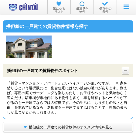
お部屋を探す
気になる
最近見た
保存中の
リスト
物件
条件
沿線・駅から
播但線の一戸建ての賃貸物件情報を探す
住所から
家賃相場から
通勤通学時間から
物件特集から
播但線の一戸建ての賃貸物件のポイント
不動産会社から
「賃貸＝マンション・アパート」というイメージが強いですが、一軒家を
借りるという選択肢には、集合住宅にはない独自の魅力があります。例え
TOP
ば、専用の庭でガーデニングを楽しんだり、お子様やペットと気兼ねなく
遊んだり。駐車場が敷地内にある物件も多く、車を所有するハードルが下
がるのも一戸建てならではの特徴です。今の生活に「もう少しの広さと自
由」を求めているなら、選択肢を一戸建てまで広げることで、理想の暮ら
しが見つかるかもしれません。
播但線の一戸建ての賃貸物件のオススメ情報を見る