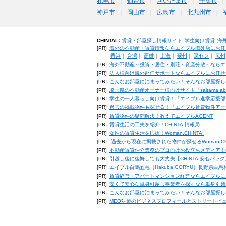
札幌市
仙台市
さいたま市
千葉市
神戸市
岡山市
広島市
北九州市
CHINTAI：
賃貸・部屋探し情報サイト
学生向け賃貸
海
[PR]
海外の不動産・賃貸情報ならエイブル海外店にお任
香港
｜
台湾
｜
高雄
｜
上海
｜
蘇州
｜
深セン
｜
広州
[PR]
海外不動産～投資・居住・別荘・資産分散～ならエ
[PR]
法人様向け海外赴任サポートならエイブルにお任せ
[PR]
こんなお部屋に泊まってみたい！そんなお部屋探し
[PR]
埼玉県の不動産オーナー様向けサイト「saitama.a
[PR]
学生の一人暮らし向け賃貸！「エイブル進学応援部
[PR]
過去の掲載物件も探せる！「エイブル賃貸物件アー
[PR]
賃貸物件の疑問解決！教えてエイブルAGENT
[PR]
賃貸生活の工夫を紹介！CHINTAI情報局
[PR]
女性の賃貸生活を応援！Woman.CHINTAI
[PR]
過去から現在に掲載された物件が探せるWoman.CH
[PR]
不動産賃貸仲介業務のプロ向けお役立ちメディア！CHIN
[PR]
引越し後に後悔しても大丈夫【CHINTAI安心パッ
[PR]
エイブル白馬五竜（Hakuba GORYU）長野県白
[PR]
賃貸経営・アパートマンション経営ならエイブルに
[PR]
安くて安心な単身引越し事業者を探すなら単身引越
[PR]
こんなお部屋に泊まってみたい！そんなお部屋探し
[PR]
MEO対策のビジネスプロフィールとストリートビ