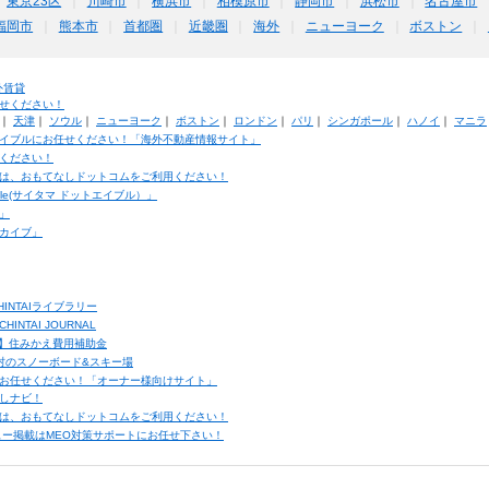
東京23区
川崎市
横浜市
相模原市
静岡市
浜松市
名古屋市
福岡市
熊本市
首都圏
近畿圏
海外
ニューヨーク
ボストン
外賃貸
せください！
｜
天津
｜
ソウル
｜
ニューヨーク
｜
ボストン
｜
ロンドン
｜
パリ
｜
シンガポール
｜
ハノイ
｜
マニラ
イブルにお任せください！「海外不動産情報サイト」
ください！
は、おもてなしドットコムをご利用ください！
ble(サイタマ ドットエイブル）」
」
カイブ」
INTAIライブラリー
TAI JOURNAL
ク】住みかえ費用補助金
馬村のスノーボード&スキー場
お任せください！「オーナー様向けサイト」
しナビ！
は、おもてなしドットコムをご利用ください！
ュー掲載はMEO対策サポートにお任せ下さい！