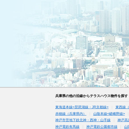
兵庫県の他の沿線からテラスハウス物件を探す
東海道本線<琵琶湖線・JR京都線>
東西線
赤穂線（兵庫県内）
山陰本線<嵯峨野線>
神戸市営地下鉄北神・西神・山手線
神戸高
神戸電鉄有馬線
神戸電鉄公園都市線
山