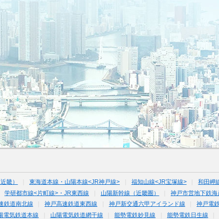
（近畿）
東海道本線・山陽本線<JR神戸線>
福知山線<JR宝塚線>
和田岬
学研都市線<片町線>・JR東西線
山陽新幹線（近畿圏）
神戸市営地下鉄海
速鉄道南北線
神戸高速鉄道東西線
神戸新交通六甲アイランド線
神戸電
陽電気鉄道本線
山陽電気鉄道網干線
能勢電鉄妙見線
能勢電鉄日生線