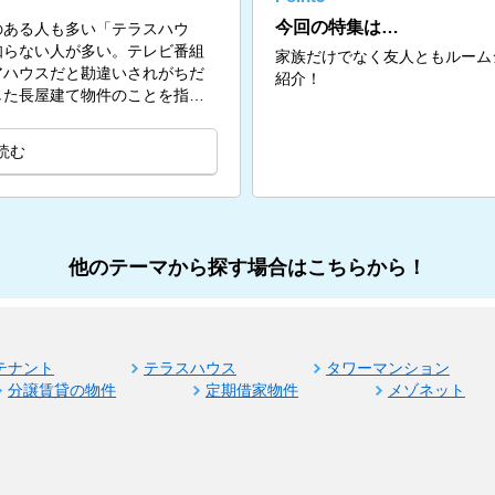
今回の特集は…
のある人も多い「テラスハウ
知らない人が多い。テレビ番組
家族だけでなく友人ともルーム
アハウスだと勘違いされがちだ
紹介！
した長屋建て物件のことを指
読む
他のテーマから探す場合はこちらから！
テナント
テラスハウス
タワーマンション
分譲賃貸の物件
定期借家物件
メゾネット