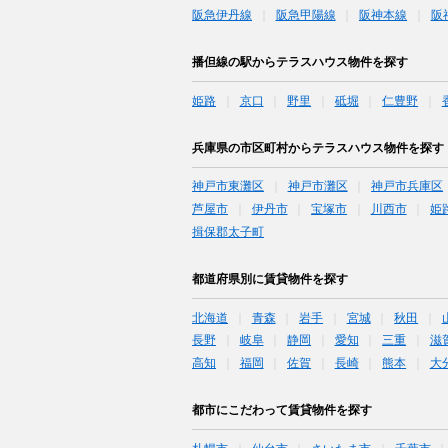
阪急伊丹線
阪急甲陽線
阪神本線
阪
播但線の駅からテラスハウス物件を探す
姫路
京口
野里
砥堀
仁豊野
兵庫県の市区町村からテラスハウス物件を探す
神戸市東灘区
神戸市灘区
神戸市兵庫区
芦屋市
伊丹市
宝塚市
川西市
姫
揖保郡太子町
都道府県別に賃貸物件を探す
北海道
青森
岩手
宮城
秋田
長野
岐阜
静岡
愛知
三重
滋
高知
福岡
佐賀
長崎
熊本
大
都市にこだわって賃貸物件を探す