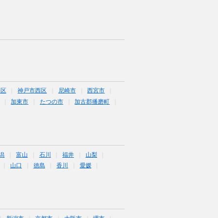
央区
神戸市西区
尼崎市
西宮市
加東市
たつの市
加古郡播磨町
潟
富山
石川
福井
山梨
山口
徳島
香川
愛媛