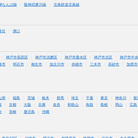
神なんば線
阪神武庫川線
北条鉄道北条線
香呂
溝口
神戸市長田区
神戸市須磨区
神戸市垂水区
神戸市北区
神戸市中
路市
明石市
相生市
加古川市
赤穂市
三木市
高砂市
加西市
山形
福島
茨城
栃木
群馬
埼玉
千葉
東京
神奈川
新
賀
京都
大阪
兵庫
奈良
和歌山
鳥取
島根
岡山
広島
分
宮崎
鹿児島
沖縄