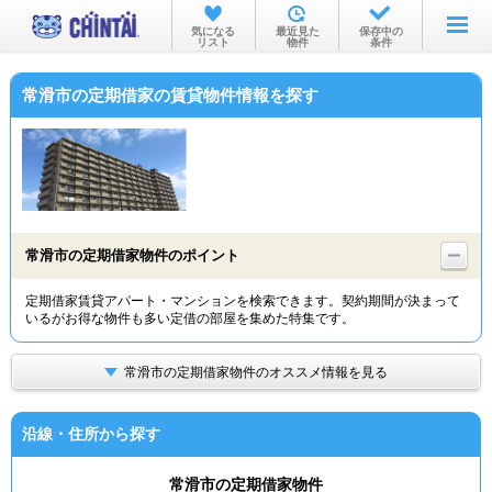
お部屋を探す
気になる
最近見た
保存中の
リスト
物件
条件
沿線・駅から
常滑市の定期借家の賃貸物件情報を探す
住所から
家賃相場から
通勤通学時間から
物件特集から
常滑市の定期借家物件のポイント
不動産会社から
定期借家賃貸アパート・マンションを検索できます。契約期間が決まって
いるがお得な物件も多い定借の部屋を集めた特集です。
TOP
常滑市の定期借家物件のオススメ情報を見る
沿線・住所から探す
常滑市の定期借家物件