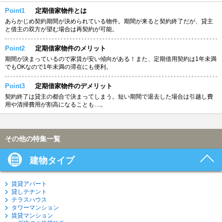
Point1
定期借家物件とは
あらかじめ契約期間が決められている物件。期間が来ると契約終了だが、貸主
と借主の双方が望む場合は再契約が可能。
Point2
定期借家物件のメリット
期間が決まっているので家賃が安い傾向がある！また、定期借用契約は1年未満
でもOKなので1年未満の滞在にも便利。
Point3
定期借家物件のデメリット
契約終了は貸主の都合で決まってしまう。短い期間で退去した場合は引越し費
用や清掃費用が割高になることも…。
その他の特集一覧
建物タイプ
賃貸アパート
貸しテナント
テラスハウス
タワーマンション
賃貸マンション