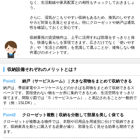
なく、生活動線や家具配置との相性もチェックしておきましょ
う。
さらに、湿気がこもりやすい収納もあるため、換気のしやすさ
やカビ対策も見落とせません。特にクローゼットや納戸は通気
性を確認しておくと安心です。
収納重視の賃貸物件は、上手に活用すれば部屋をすっきりと保
ち、快適な暮らしを実現できます。広さだけでなく「使いやす
さ」や「生活との相性」を意識して選ぶことが、後悔しない物
件選びのポイントです。
収納設備それぞれのメリットとは？
Point1
納戸（サービスルーム）｜大きな荷物をまとめて収納できる
納戸は、季節家電やスーツケースなどのかさばる荷物をまとめて収納できるス
ペースです。普段使わない物を一か所に集約できるため、生活空間をすっきり
保てます。間取り図では「S（サービスルーム）」と表記されることが一般的で
す（例：1SLDK）。
Point2
クローゼット複数｜収納を分散して部屋を美しく保てる
クローゼットが複数ある物件では、衣類や日用品を用途別に分けて収納できま
す。収納家具を新たに購入する必要が減り、部屋を広く見せる効果も期待でき
ます。