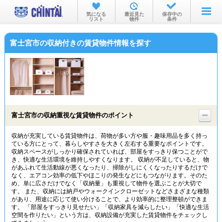
お部屋を探す
気になる
最近見た
保存中の
リスト
物件
条件
沿線・駅から
富士宮市の収納付きの賃貸物件情報を探す
住所から
家賃相場から
通勤通学時間から
物件特集から
富士宮市の収納重視な賃貸物件のポイント
不動産会社から
収納が充実している賃貸物件は、荷物が多い方や服・趣味用品を多く持っ
ている方にとって、暮らしやすさを大きく左右する重要なポイントです。
TOP
収納スペースがしっかり確保されていれば、部屋をすっきり保つことがで
き、快適な生活環境を維持しやすくなります。 収納が不足していると、物
があふれて生活動線が悪くなったり、掃除がしにくくなったりするだけで
なく、エアコン効率の低下やほこりの発生などにもつながります。そのた
め、単に広さだけでなく「収納量」も重視して物件を選ぶことが大切で
す。 また、収納には納戸やウォークインクローゼットなどさまざまな種類
があり、用途に応じて使い分けることで、より効率的に整理整頓ができま
す。 「部屋をすっきり見せたい」「収納家具を減らしたい」「快適な生活
空間を作りたい」という方は、収納設備が充実した賃貸物件をチェックし