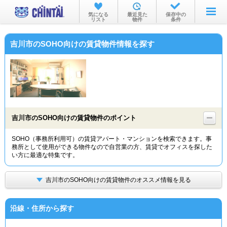
お部屋を探す
気になる
最近見た
保存中の
リスト
物件
条件
沿線・駅から
吉川市のSOHO向けの賃貸物件情報を探す
住所から
家賃相場から
通勤通学時間から
物件特集から
吉川市のSOHO向けの賃貸物件のポイント
不動産会社から
SOHO（事務所利用可）の賃貸アパート・マンションを検索できます。事
務所として使用ができる物件なので自営業の方、賃貸でオフィスを探した
TOP
い方に最適な特集です。
吉川市のSOHO向けの賃貸物件のオススメ情報を見る
沿線・住所から探す