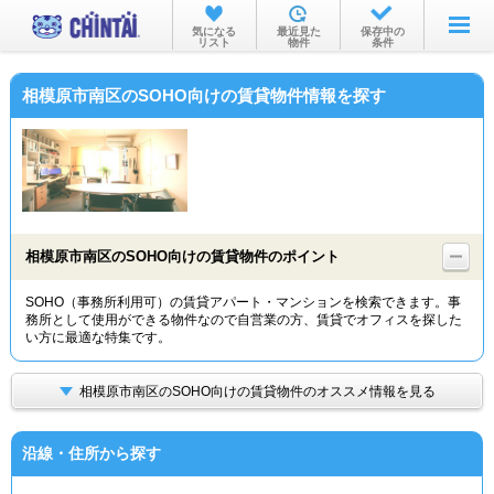
お部屋を探す
気になる
最近見た
保存中の
リスト
物件
条件
沿線・駅から
相模原市南区のSOHO向けの賃貸物件情報を探す
住所から
家賃相場から
通勤通学時間から
物件特集から
相模原市南区のSOHO向けの賃貸物件のポイント
不動産会社から
SOHO（事務所利用可）の賃貸アパート・マンションを検索できます。事
務所として使用ができる物件なので自営業の方、賃貸でオフィスを探した
TOP
い方に最適な特集です。
相模原市南区のSOHO向けの賃貸物件のオススメ情報を見る
沿線・住所から探す