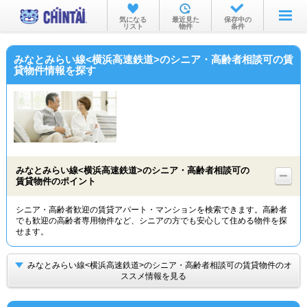
お部屋を探す
気になる
最近見た
保存中の
リスト
物件
条件
沿線・駅から
みなとみらい線<横浜高速鉄道>のシニア・高齢者相談可の賃
住所から
貸物件情報を探す
家賃相場から
通勤通学時間から
物件特集から
みなとみらい線<横浜高速鉄道>のシニア・高齢者相談可の
不動産会社から
賃貸物件のポイント
TOP
シニア・高齢者歓迎の賃貸アパート・マンションを検索できます。高齢者
でも歓迎の高齢者専用物件など、シニアの方でも安心して住める物件を探
せます。
みなとみらい線<横浜高速鉄道>のシニア・高齢者相談可の賃貸物件のオ
ススメ情報を見る