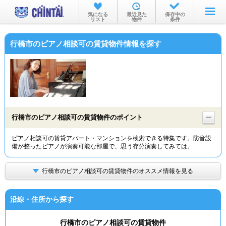
お部屋を探す
気になる
最近見た
保存中の
リスト
物件
条件
沿線・駅から
行橋市のピアノ相談可の賃貸物件情報を探す
住所から
家賃相場から
通勤通学時間から
物件特集から
行橋市のピアノ相談可の賃貸物件のポイント
不動産会社から
ピアノ相談可の賃貸アパート・マンションを検索できる特集です。防音設
備が整ったピアノが演奏可能な部屋で、思う存分演奏してみては。
TOP
行橋市のピアノ相談可の賃貸物件のオススメ情報を見る
沿線・住所から探す
行橋市のピアノ相談可の賃貸物件