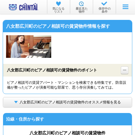
お部屋を探す
気になる
最近見た
保存中の
リスト
物件
条件
沿線・駅から
八女郡広川町のピアノ相談可の賃貸物件情報を探す
住所から
家賃相場から
通勤通学時間から
物件特集から
八女郡広川町のピアノ相談可の賃貸物件のポイント
不動産会社から
ピアノ相談可の賃貸アパート・マンションを検索できる特集です。防音設
備が整ったピアノが演奏可能な部屋で、思う存分演奏してみては。
TOP
八女郡広川町のピアノ相談可の賃貸物件のオススメ情報を見る
沿線・住所から探す
八女郡広川町のピアノ相談可の賃貸物件