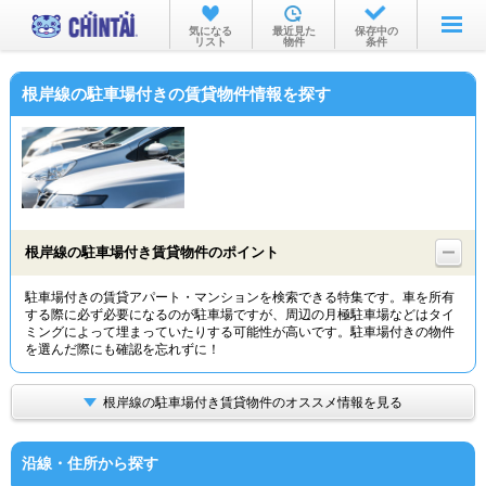
お部屋を探す
気になる
最近見た
保存中の
リスト
物件
条件
沿線・駅から
根岸線の駐車場付きの賃貸物件情報を探す
住所から
家賃相場から
通勤通学時間から
物件特集から
根岸線の駐車場付き賃貸物件のポイント
不動産会社から
駐車場付きの賃貸アパート・マンションを検索できる特集です。車を所有
する際に必ず必要になるのが駐車場ですが、周辺の月極駐車場などはタイ
TOP
ミングによって埋まっていたりする可能性が高いです。駐車場付きの物件
を選んだ際にも確認を忘れずに！
根岸線の駐車場付き賃貸物件のオススメ情報を見る
沿線・住所から探す