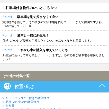
駐車場付き物件のいいところ３つ
Point1
駐車場を別で探さなくて良い！
賃貸物件を借りて、その後改めて駐車場を借りて・・・なんて面倒ですよね。
一緒に借りて一石二鳥！
Point2
愛車と一緒に新生活！
引越したいけど愛車を手放したくない。そんなあなたを応援します。
Point3
これから車の購入を考えている方も
新生活に合わせて車も欲しい・・・。まずは、必ず必要な駐車場を確保しまし
ょう！
その他の特集一覧
位置･広さ
ルーフバルコニー付きの賃貸物件
駅徒歩5分以内の賃貸物件
角部屋