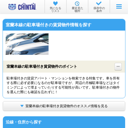
お部屋を探す
気になる
最近見た
保存中の
リスト
物件
条件
沿線・駅から
室蘭本線の駐車場付きの賃貸物件情報を探す
住所から
家賃相場から
通勤通学時間から
物件特集から
室蘭本線の駐車場付き賃貸物件のポイント
不動産会社から
駐車場付きの賃貸アパート・マンションを検索できる特集です。車を所有
する際に必ず必要になるのが駐車場ですが、周辺の月極駐車場などはタイ
TOP
ミングによって埋まっていたりする可能性が高いです。駐車場付きの物件
を選んだ際にも確認を忘れずに！
室蘭本線の駐車場付き賃貸物件のオススメ情報を見る
沿線・住所から探す