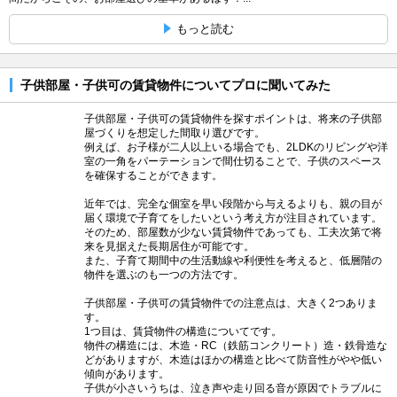
もっと読む
子供部屋・子供可の賃貸物件についてプロに聞いてみた
子供部屋・子供可の賃貸物件を探すポイントは、将来の子供部
屋づくりを想定した間取り選びです。
例えば、お子様が二人以上いる場合でも、2LDKのリビングや洋
室の一角をパーテーションで間仕切ることで、子供のスペース
を確保することができます。
近年では、完全な個室を早い段階から与えるよりも、親の目が
届く環境で子育てをしたいという考え方が注目されています。
そのため、部屋数が少ない賃貸物件であっても、工夫次第で将
来を見据えた長期居住が可能です。
また、子育て期間中の生活動線や利便性を考えると、低層階の
物件を選ぶのも一つの方法です。
子供部屋・子供可の賃貸物件での注意点は、大きく2つありま
す。
1つ目は、賃貸物件の構造についてです。
物件の構造には、木造・RC（鉄筋コンクリート）造・鉄骨造な
どがありますが、木造はほかの構造と比べて防音性がやや低い
傾向があります。
子供が小さいうちは、泣き声や走り回る音が原因でトラブルに