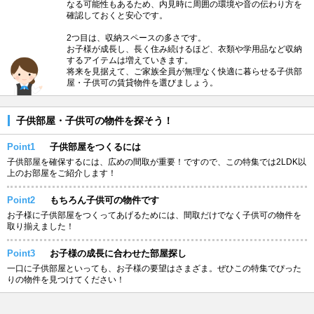
なる可能性もあるため、内見時に周囲の環境や音の伝わり方を
確認しておくと安心です。
2つ目は、収納スペースの多さです。
お子様が成長し、長く住み続けるほど、衣類や学用品など収納
するアイテムは増えていきます。
将来を見据えて、ご家族全員が無理なく快適に暮らせる子供部
屋・子供可の賃貸物件を選びましょう。
子供部屋・子供可の物件を探そう！
Point1
子供部屋をつくるには
子供部屋を確保するには、広めの間取が重要！ですので、この特集では2LDK以
上のお部屋をご紹介します！
Point2
もちろん子供可の物件です
お子様に子供部屋をつくってあげるためには、間取だけでなく子供可の物件を
取り揃えました！
Point3
お子様の成長に合わせた部屋探し
一口に子供部屋といっても、お子様の要望はさまざま。ぜひこの特集でぴった
りの物件を見つけてください！