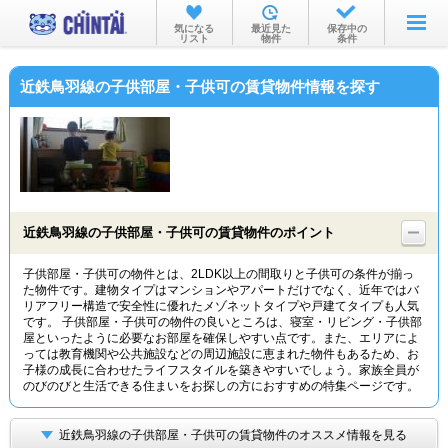
お部屋を探す
気になる
最近見た
保存中の
リスト
物件
条件
沿線・駅から
近鉄鳥羽線の子供部屋・子供可の賃貸物件情報を探す
住所から
家賃相場から
通勤通学時間から
物件特集から
近鉄鳥羽線の子供部屋・子供可の賃貸物件のポイント
不動産会社から
子供部屋・子供可の物件とは、2LDK以上の間取りと子供可の条件が揃っ
た物件です。建物タイプはマンションやアパートだけでなく、近年ではバ
TOP
リアフリー構造で安全性に優れたメゾネットタイプや戸建てタイプも人気
です。 子供部屋・子供可の物件の良いところは、寝室・リビング・子供部
屋といったように必要なお部屋を確保しやすい点です。また、エリアによ
っては教育機関や公共施設などの周辺施設に恵まれた物件もあるため、お
子様の成長に合わせたライフスタイルを築きやすいでしょう。家族全員が
のびのびと生活できる住まいをお探しの方におすすめの特集ページです。
近鉄鳥羽線の子供部屋・子供可の賃貸物件のオススメ情報を見る