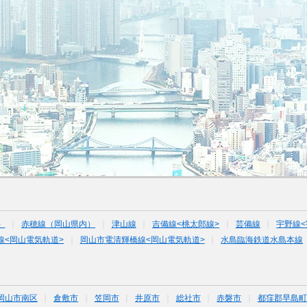
）
赤穂線（岡山県内）
津山線
吉備線<桃太郎線>
芸備線
宇野線<
線<岡山電気軌道>
岡山市電清輝橋線<岡山電気軌道>
水島臨海鉄道水島本線
岡山市南区
倉敷市
笠岡市
井原市
総社市
赤磐市
都窪郡早島町