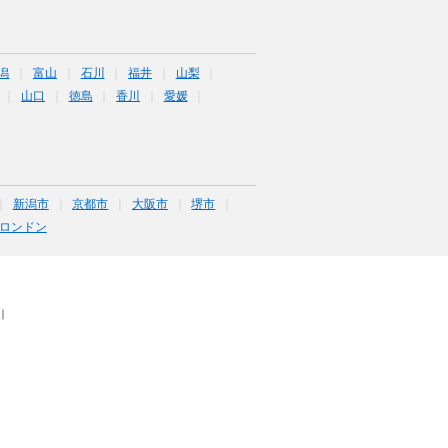
潟
富山
石川
福井
山梨
山口
徳島
香川
愛媛
新潟市
京都市
大阪市
堺市
ロンドン
｜