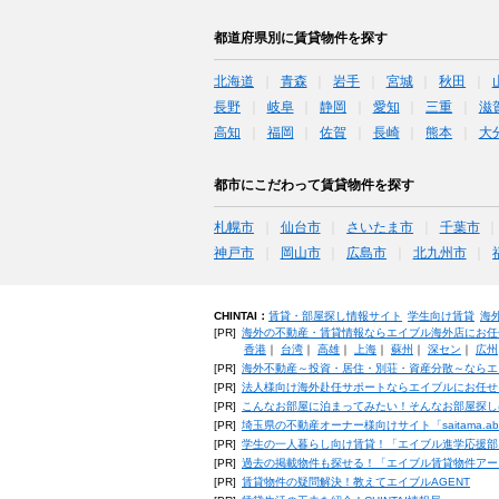
都道府県別に賃貸物件を探す
北海道
青森
岩手
宮城
秋田
長野
岐阜
静岡
愛知
三重
滋
高知
福岡
佐賀
長崎
熊本
大
都市にこだわって賃貸物件を探す
札幌市
仙台市
さいたま市
千葉市
神戸市
岡山市
広島市
北九州市
CHINTAI：
賃貸・部屋探し情報サイト
学生向け賃貸
海
[PR]
海外の不動産・賃貸情報ならエイブル海外店にお任
香港
｜
台湾
｜
高雄
｜
上海
｜
蘇州
｜
深セン
｜
広州
[PR]
海外不動産～投資・居住・別荘・資産分散～ならエ
[PR]
法人様向け海外赴任サポートならエイブルにお任せ
[PR]
こんなお部屋に泊まってみたい！そんなお部屋探し
[PR]
埼玉県の不動産オーナー様向けサイト「saitama.a
[PR]
学生の一人暮らし向け賃貸！「エイブル進学応援部
[PR]
過去の掲載物件も探せる！「エイブル賃貸物件アー
[PR]
賃貸物件の疑問解決！教えてエイブルAGENT