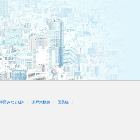
宇野みなと線>
瀬戸大橋線
因美線