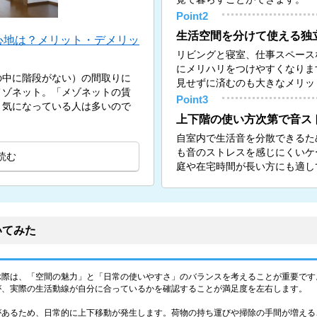
Point2
生活空間を分けて使える独
心地は？メリット・デメリッ
リビングと寝室、仕事スペース
にメリハリをつけやすくなりま
の中に階段がない）の間取りに
見せずに済むのも大きなメリッ
メゾネット。「メゾネットの賃
Point3
と気になっている人は多いので
上下階の使い方次第で音ス
自室内で生活音を分散できるた
も音のストレスを感じにくいケ
読む
庭や在宅時間が長い方にも適し
いてみた
ぶ際は、「空間の魅力」と「日常の使いやすさ」のバランスを考えることが重要です
が、実際の生活動線が自分に合っているかを確認することが満足度を左右します。
があるため、日常的に上下移動が発生します。荷物の持ち運びや掃除の手間が増える