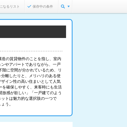
になるリスト
保存中の条件
構造の賃貸物件のことを指し、室内
ョンやアパートでありながら、一戸
下階に空間が分かれているため、リ
を分離したりと、メリハリのある使
デザイン性の高い住まいとして人気
ーを確保しやすく、来客時にも生活
開放感が欲しい」「一戸建てのよう
ネットは魅力的な選択肢の一つで
しょう。