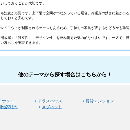
ージしておくことが大切です。
にも注意が必要です。上下階で空間がつながっている場合、冷暖房の効きに差が出る
クしておくと安心です。
やレイアウトが制限されるケースもあるため、手持ちの家具が収まるかどうかも確認
「開放感」「独立性」「デザイン性」を兼ね備えた魅力的な住まいです。一方で、日
高い暮らしを実現できます。
他のテーマから探す場合はこちらから！
テナント
テラスハウス
賃貸マンション
期借家物件
メゾネット