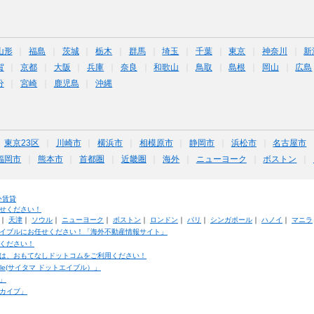
山形
福島
茨城
栃木
群馬
埼玉
千葉
東京
神奈川
新
賀
京都
大阪
兵庫
奈良
和歌山
鳥取
島根
岡山
広島
分
宮崎
鹿児島
沖縄
東京23区
川崎市
横浜市
相模原市
静岡市
浜松市
名古屋市
福岡市
熊本市
首都圏
近畿圏
海外
ニューヨーク
ボストン
外賃貸
せください！
｜
天津
｜
ソウル
｜
ニューヨーク
｜
ボストン
｜
ロンドン
｜
パリ
｜
シンガポール
｜
ハノイ
｜
マニラ
イブルにお任せください！「海外不動産情報サイト」
ください！
は、おもてなしドットコムをご利用ください！
ble(サイタマ ドットエイブル）」
」
カイブ」