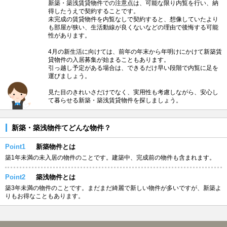
新築・築浅賃貸物件での注意点は、可能な限り内覧を行い、納
得したうえで契約することです。
未完成の賃貸物件を内覧なしで契約すると、想像していたより
も部屋が狭い、生活動線が良くないなどの理由で後悔する可能
性があります。
4月の新生活に向けては、前年の年末から年明けにかけて新築賃
貸物件の入居募集が始まることもあります。
引っ越し予定がある場合は、できるだけ早い段階で内覧に足を
運びましょう。
見た目のきれいさだけでなく、実用性も考慮しながら、安心し
て暮らせる新築・築浅賃貸物件を探しましょう。
新築・築浅物件てどんな物件？
Point1
新築物件とは
築1年未満の未入居の物件のことです。建築中、完成前の物件も含まれます。
Point2
築浅物件とは
築3年未満の物件のことです。まだまだ綺麗で新しい物件が多いですが、新築よ
りもお得なこともあります。