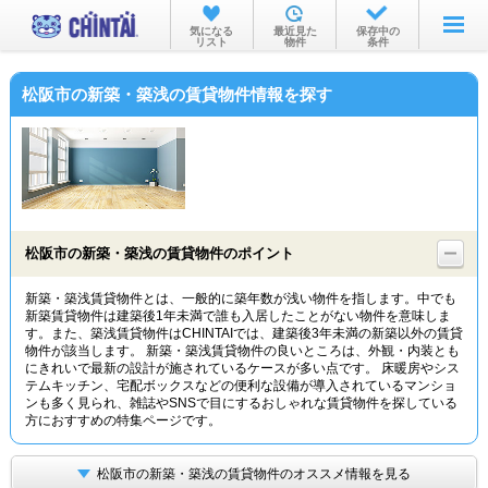
お部屋を探す
気になる
最近見た
保存中の
リスト
物件
条件
沿線・駅から
松阪市の新築・築浅の賃貸物件情報を探す
住所から
家賃相場から
通勤通学時間から
物件特集から
松阪市の新築・築浅の賃貸物件のポイント
不動産会社から
新築・築浅賃貸物件とは、一般的に築年数が浅い物件を指します。中でも
新築賃貸物件は建築後1年未満で誰も入居したことがない物件を意味しま
TOP
す。また、築浅賃貸物件はCHINTAIでは、建築後3年未満の新築以外の賃貸
物件が該当します。 新築・築浅賃貸物件の良いところは、外観・内装とも
にきれいで最新の設計が施されているケースが多い点です。 床暖房やシス
テムキッチン、宅配ボックスなどの便利な設備が導入されているマンショ
ンも多く見られ、雑誌やSNSで目にするおしゃれな賃貸物件を探している
方におすすめの特集ページです。
松阪市の新築・築浅の賃貸物件のオススメ情報を見る