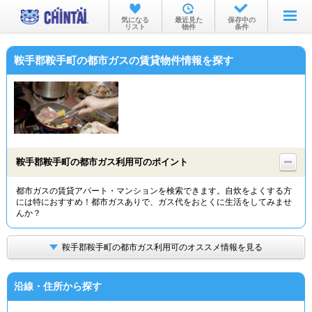
お部屋を探す
気になる
最近見た
保存中の
リスト
物件
条件
沿線・駅から
鞍手郡鞍手町の都市ガスの賃貸物件情報を探す
住所から
家賃相場から
通勤通学時間から
物件特集から
鞍手郡鞍手町の都市ガス利用可のポイント
不動産会社から
都市ガスの賃貸アパート・マンションを検索できます。自炊をよくする方
には特におすすめ！都市ガスありで、ガス代をおとくに生活をしてみませ
TOP
んか？
鞍手郡鞍手町の都市ガス利用可のオススメ情報を見る
沿線・住所から探す