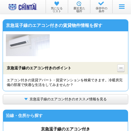
お部屋を探す
気になる
最近見た
保存中の
リスト
物件
条件
沿線・駅から
京急逗子線のエアコン付きの賃貸物件情報を探す
住所から
家賃相場から
通勤通学時間から
物件特集から
京急逗子線のエアコン付きのポイント
不動産会社から
エアコン付きの賃貸アパート・賃貸マンションを検索できます。冷暖房完
備の部屋で快適な生活をしてみませんか？
TOP
京急逗子線のエアコン付きのオススメ情報を見る
沿線・住所から探す
京急逗子線のエアコン付き