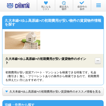
お部屋を探す
気になる
最近見た
保存中の
リスト
物件
条件
沿線・駅から
久大本線<ゆふ高原線>の初期費用が安い物件の賃貸物件情報
住所から
を探す
家賃相場から
通勤通学時間から
物件特集から
久大本線<ゆふ高原線>の初期費用が安い賃貸物件のポイン
不動産会社から
ト
TOP
初期費用が安い賃貸アパート・マンションを検索できる特集です。礼金
（敷引き）無し・フリーレントありの条件から検索できるので、初期費用
を抑えたい方におすすめです。
久大本線<ゆふ高原線>の初期費用が安い賃貸物件のオススメ情報を見る
沿線・住所から探す