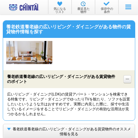
お部屋を探す
気になる
最近見た
保存中の
リスト
物件
条件
沿線・駅から
養老鉄道養老線の広いリビング・ダイニングがある物件の賃
住所から
貸物件情報を探す
家賃相場から
通勤通学時間から
物件特集から
養老鉄道養老線の広いリビング・ダイニングがある賃貸物件
不動産会社から
のポイント
TOP
広いリビング・ダイニング(LDK)の賃貸アパート・マンションを検索でき
る特集です。リビング・ダイニングでゆったりTVを観たり、ソファを設置
したいというような方はおすすめです。実際に内見した際に、採寸や生活
しているイメージをすることでリビング・ダイニングの有効な活用法が見
つかるかもしれません。
養老鉄道養老線の広いリビング・ダイニングがある賃貸物件のオススメ
情報を見る