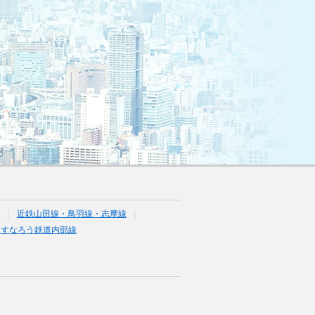
線
近鉄山田線・鳥羽線・志摩線
あすなろう鉄道内部線