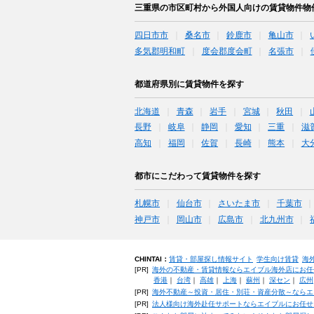
三重県の市区町村から外国人向けの賃貸物件物
四日市市
桑名市
鈴鹿市
亀山市
多気郡明和町
度会郡度会町
名張市
都道府県別に賃貸物件を探す
北海道
青森
岩手
宮城
秋田
長野
岐阜
静岡
愛知
三重
滋
高知
福岡
佐賀
長崎
熊本
大
都市にこだわって賃貸物件を探す
札幌市
仙台市
さいたま市
千葉市
神戸市
岡山市
広島市
北九州市
CHINTAI：
賃貸・部屋探し情報サイト
学生向け賃貸
海
[PR]
海外の不動産・賃貸情報ならエイブル海外店にお任
香港
｜
台湾
｜
高雄
｜
上海
｜
蘇州
｜
深セン
｜
広州
[PR]
海外不動産～投資・居住・別荘・資産分散～ならエ
[PR]
法人様向け海外赴任サポートならエイブルにお任せ