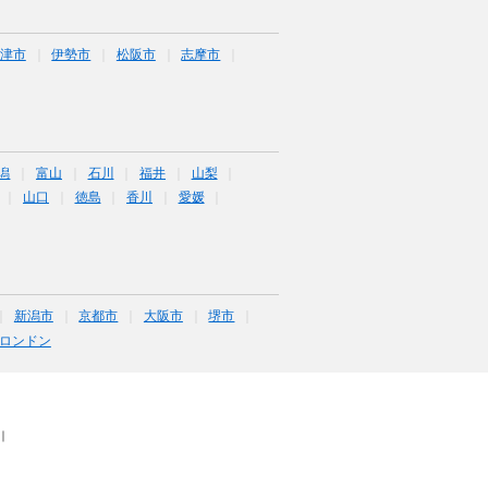
津市
伊勢市
松阪市
志摩市
潟
富山
石川
福井
山梨
山口
徳島
香川
愛媛
新潟市
京都市
大阪市
堺市
ロンドン
｜