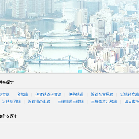
件を探す
参宮線
名松線
伊賀鉄道伊賀線
伊勢鉄道
近鉄名古屋線
近鉄鈴鹿
近鉄鳥羽線
近鉄湯の山線
三岐鉄道三岐線
三岐鉄道北勢線
四日市
物件を探す