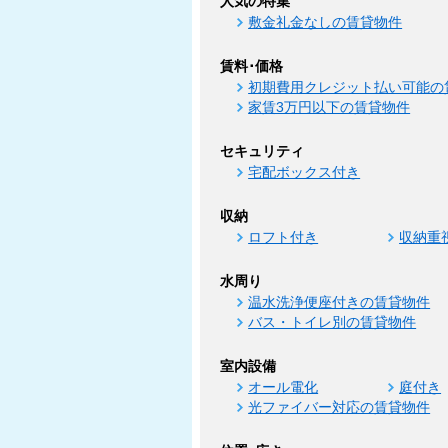
人気の特集
敷金礼金なしの賃貸物件
賃料･価格
初期費用クレジット払い可能の
家賃3万円以下の賃貸物件
セキュリティ
宅配ボックス付き
収納
ロフト付き
収納重
水周り
温水洗浄便座付きの賃貸物件
バス・トイレ別の賃貸物件
室内設備
オール電化
庭付き
光ファイバー対応の賃貸物件