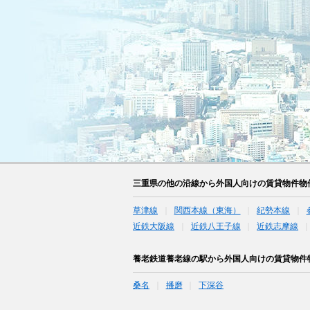
三重県の他の沿線から外国人向けの賃貸物件物
草津線
関西本線（東海）
紀勢本線
近鉄大阪線
近鉄八王子線
近鉄志摩線
養老鉄道養老線の駅から外国人向けの賃貸物件
桑名
播磨
下深谷