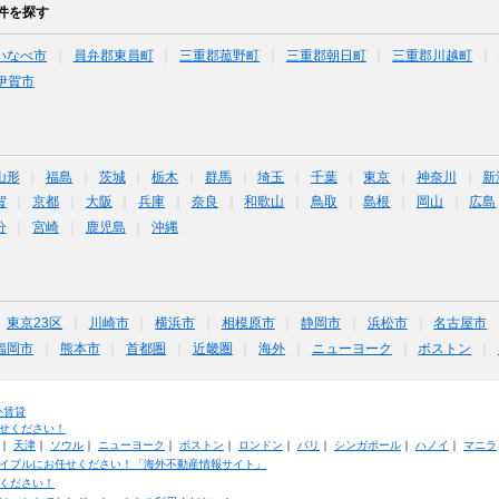
件を探す
いなべ市
員弁郡東員町
三重郡菰野町
三重郡朝日町
三重郡川越町
伊賀市
山形
福島
茨城
栃木
群馬
埼玉
千葉
東京
神奈川
新
賀
京都
大阪
兵庫
奈良
和歌山
鳥取
島根
岡山
広島
分
宮崎
鹿児島
沖縄
東京23区
川崎市
横浜市
相模原市
静岡市
浜松市
名古屋市
福岡市
熊本市
首都圏
近畿圏
海外
ニューヨーク
ボストン
外賃貸
せください！
｜
天津
｜
ソウル
｜
ニューヨーク
｜
ボストン
｜
ロンドン
｜
パリ
｜
シンガポール
｜
ハノイ
｜
マニラ
イブルにお任せください！「海外不動産情報サイト」
ください！