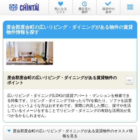
お部屋を探す
気になる
最近見た
保存中の
リスト
物件
条件
沿線・駅から
度会郡度会町の広いリビング・ダイニングがある物件の賃貸
住所から
物件情報を探す
家賃相場から
通勤通学時間から
物件特集から
度会郡度会町の広いリビング・ダイニングがある賃貸物件の
不動産会社から
ポイント
TOP
広いリビング・ダイニング(LDK)の賃貸アパート・マンションを検索でき
る特集です。リビング・ダイニングでゆったりTVを観たり、ソファを設置
したいというような方はおすすめです。実際に内見した際に、採寸や生活
しているイメージをすることでリビング・ダイニングの有効な活用法が見
つかるかもしれません。
度会郡度会町の広いリビング・ダイニングがある賃貸物件のオススメ情
報を見る