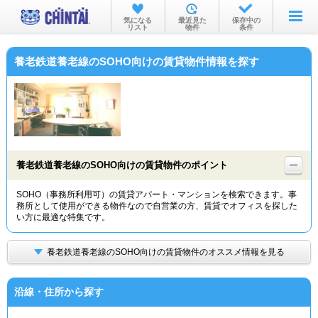
お部屋を探す
気になる
最近見た
保存中の
リスト
物件
条件
沿線・駅から
養老鉄道養老線のSOHO向けの賃貸物件情報を探す
住所から
家賃相場から
通勤通学時間から
物件特集から
養老鉄道養老線のSOHO向けの賃貸物件のポイント
不動産会社から
SOHO（事務所利用可）の賃貸アパート・マンションを検索できます。事
務所として使用ができる物件なので自営業の方、賃貸でオフィスを探した
TOP
い方に最適な特集です。
養老鉄道養老線のSOHO向けの賃貸物件のオススメ情報を見る
沿線・住所から探す