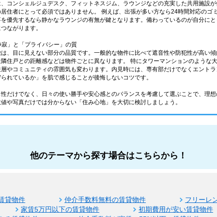
は、コンシェルジュデスク、フィットネスジム、ラウンジなどの充実した共用施設が
居住者にとって必須ではありません。 例えば、出張が多い方なら24時間対応のゴ
事を優先するなら静かなラウンジの有無が鍵となります。備わっているのが自分にと
につながります。
「静寂」と「プライバシー」の質
徴は、目に見えない部分の品質です。一般的な物件に比べて遮音性や防犯性が高い傾
近隣住戸との距離感などは物件ごとに異なります。 特にタワーマンションのような
住層やコミュニティの雰囲気も変わります。内見時には、専有部だけでなくエントラ
守られているか」を肌で感じることが後悔しないコツです。
ス性だけでなく、日々の使い勝手や安心感とのバランスを考慮して選ぶことで、理想
数値や写真だけでは分からない「住み心地」を大切に検討しましょう。
他のテーマから探す場合はこちらから！
賃貸物件
仲介手数料無料の賃貸物件
フリーレ
家賃5万円以下の賃貸物件
初期費用が安い賃貸物件