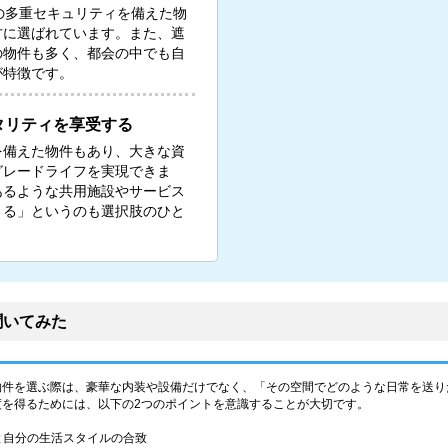
の多重セキュリティを備えた物
方に選ばれています。また、遮
の物件も多く、都会の中でも自
が特徴です。
タリティを享受する
を備えた物件もあり、大きな資
グレードライフを実現できま
あるような共用施設やサービス
りる」というのも選択肢のひと
聞いてみた
物件を選ぶ際は、豪華な内装や設備だけでなく、「その空間でどのような日常を送り
度を得るためには、以下の2つのポイントを意識することが大切です。
性と自分の生活スタイルの合致