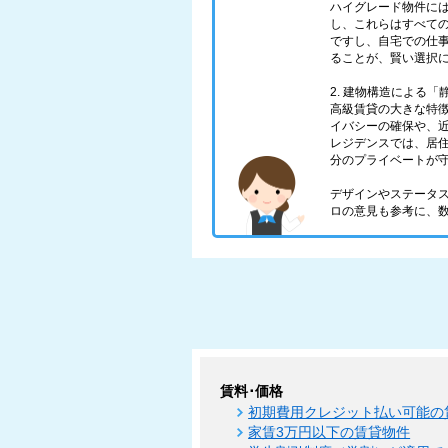
ハイグレード物件に
し、これらはすべての
ですし、自宅での仕
ることが、賢い選択
2. 建物構造による
高級賃貸の大きな特
イバシーの確保や、
レジデンスでは、居
分のプライベートが
デザインやステータ
ロの意見も参考に、
賃料･価格
初期費用クレジット払い可能の
家賃3万円以下の賃貸物件