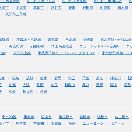
たま市見沼区
さいたま市中央区
さいたま市桜区
さいたま市浦和区
日部市
上尾市
草加市
越谷市
蕨市
戸田市
朝霞市
志木市
入間郡三芳町
蔵野線
埼京線・川越線
川越線
八高線
高崎線
東北本線<宇都宮線
）
有楽町線
副都心線
埼玉高速鉄道
ニューシャトル<伊奈線>
つ
道>
東武東上線
東武野田線<アーバンパークライン>
東武伊勢崎線・ス
山形
福島
茨城
栃木
群馬
埼玉
千葉
東京
神奈川
新
賀
京都
大阪
兵庫
奈良
和歌山
鳥取
島根
岡山
広島
分
宮崎
鹿児島
沖縄
東京23区
川崎市
横浜市
相模原市
静岡市
浜松市
名古屋市
福岡市
熊本市
首都圏
近畿圏
海外
ニューヨーク
ボストン