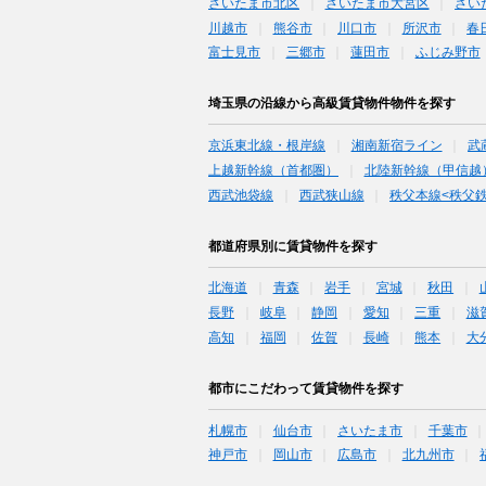
さいたま市北区
さいたま市大宮区
さい
川越市
熊谷市
川口市
所沢市
春
富士見市
三郷市
蓮田市
ふじみ野市
埼玉県の沿線から高級賃貸物件物件を探す
京浜東北線・根岸線
湘南新宿ライン
武
上越新幹線（首都圏）
北陸新幹線（甲信越
西武池袋線
西武狭山線
秩父本線<秩父鉄
都道府県別に賃貸物件を探す
北海道
青森
岩手
宮城
秋田
長野
岐阜
静岡
愛知
三重
滋
高知
福岡
佐賀
長崎
熊本
大
都市にこだわって賃貸物件を探す
札幌市
仙台市
さいたま市
千葉市
神戸市
岡山市
広島市
北九州市