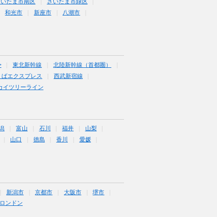
さいたま市南区
さいたま市緑区
和光市
新座市
八潮市
>
東北新幹線
北陸新幹線（首都圏）
くばエクスプレス
西武新宿線
カイツリーライン
潟
富山
石川
福井
山梨
山口
徳島
香川
愛媛
新潟市
京都市
大阪市
堺市
ロンドン