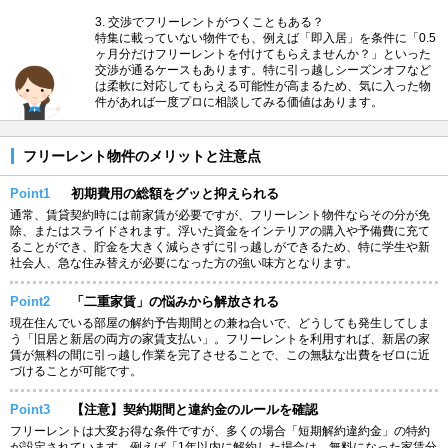
3. 交渉でフリーレントがつくこともある？
特集に載っていない物件でも、例えば「即入居」を条件に「0.5
ヶ月分だけフリーレントを付けてもらえませんか？」といった
交渉が通るケースもあります。特に引っ越しシーズンオフなど
は柔軟に対応してもらえる可能性が高まるため、気に入った物
件があれば一度プロに相談してみる価値はあります。
フリーレント物件のメリットと注意点
Point1
初期費用の総額をグッと抑えられる
通常、賃貸契約時には前家賃が必要ですが、フリーレント物件ならその分が免
除、またはスライドされます。浮いた資金をインテリアの購入や予備費に充て
ることができ、貯金を大きく減らさずに引っ越しができるため、特に学生や新
社会人、急な住み替えが必要になった方の強い味方となります。
Point2
「二重家賃」の悩みから解放される
現在住んでいる部屋の解約予告期間との兼ね合いで、どうしても発生してしま
う「旧居と新居の両方の家賃支払い」。フリーレントを利用すれば、新居の家
賃が無料の間に引っ越し作業を完了させることで、この無駄な出費をゼロに近
づけることが可能です。
Point3
【注意】契約期間と違約金のルールを確認
フリーレントは大変お得な条件ですが、多くの場合「短期解約違約金」の特約
が設定されています。例えば「1年以内に解約した場合は、無料になった家賃分