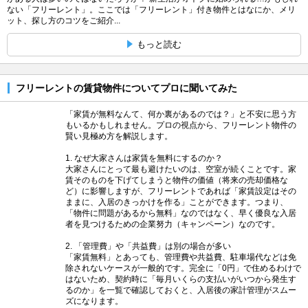
ない「フリーレント」。ここでは「フリーレント」付き物件とはなにか、メリ
ット、探し方のコツをご紹介...
もっと読む
フリーレントの賃貸物件についてプロに聞いてみた
「家賃が無料なんて、何か裏があるのでは？」と不安に思う方
もいるかもしれません。プロの視点から、フリーレント物件の
賢い見極め方を解説します。
1. なぜ大家さんは家賃を無料にするのか？
大家さんにとって最も避けたいのは、空室が続くことです。家
賃そのものを下げてしまうと物件の価値（将来の売却価格な
ど）に影響しますが、フリーレントであれば「家賃設定はその
ままに、入居のきっかけを作る」ことができます。つまり、
「物件に問題があるから無料」なのではなく、早く優良な入居
者を見つけるための企業努力（キャンペーン）なのです。
2. 「管理費」や「共益費」は別の場合が多い
「家賃無料」とあっても、管理費や共益費、駐車場代などは免
除されないケースが一般的です。完全に「0円」で住めるわけで
はないため、契約時に「毎月いくらの支払いがいつから発生す
るのか」を一覧で確認しておくと、入居後の家計管理がスムー
ズになります。