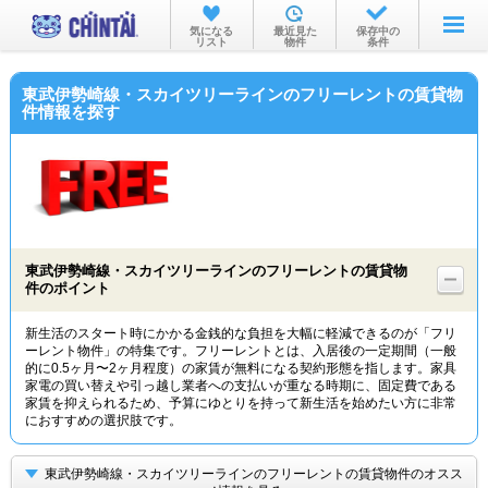
お部屋を探す
気になる
最近見た
保存中の
リスト
物件
条件
沿線・駅から
東武伊勢崎線・スカイツリーラインのフリーレントの賃貸物
住所から
件情報を探す
家賃相場から
通勤通学時間から
物件特集から
東武伊勢崎線・スカイツリーラインのフリーレントの賃貸物
不動産会社から
件のポイント
TOP
新生活のスタート時にかかる金銭的な負担を大幅に軽減できるのが「フリ
ーレント物件」の特集です。フリーレントとは、入居後の一定期間（一般
的に0.5ヶ月〜2ヶ月程度）の家賃が無料になる契約形態を指します。家具
家電の買い替えや引っ越し業者への支払いが重なる時期に、固定費である
家賃を抑えられるため、予算にゆとりを持って新生活を始めたい方に非常
におすすめの選択肢です。
東武伊勢崎線・スカイツリーラインのフリーレントの賃貸物件のオスス