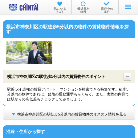
お部屋を探す
気になる
最近見た
保存中の
リスト
物件
条件
沿線・駅から
横浜市神奈川区の駅徒歩5分以内の物件の賃貸物件情報を探
住所から
す
家賃相場から
通勤通学時間から
物件特集から
横浜市神奈川区の駅徒歩5分以内の賃貸物件のポイント
不動産会社から
駅近(5分以内)の賃貸アパート・マンションを検索できる特集です。徒歩5
TOP
分以内の物件であれば、普段の通勤通学もらくらく。また、実際の内見で
は駅からの高低差もチェックしてみましょう。
横浜市神奈川区の駅徒歩5分以内の賃貸物件のオススメ情報を見る
沿線・住所から探す