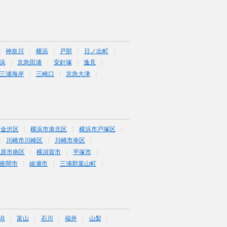
神奈川
横浜
戸部
日ノ出町
浜
京急田浦
安針塚
逸見
三浦海岸
三崎口
京急大津
市金沢区
横浜市港北区
横浜市戸塚区
川崎市川崎区
川崎市幸区
模原市南区
横須賀市
平塚市
座間市
綾瀬市
三浦郡葉山町
潟
富山
石川
福井
山梨