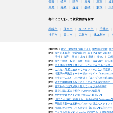
長野
岐阜
静岡
愛知
三重
滋
高知
福岡
佐賀
長崎
熊本
大
都市にこだわって賃貸物件を探す
札幌市
仙台市
さいたま市
千葉市
神戸市
岡山市
広島市
北九州市
CHINTAI：
賃貸・部屋探し情報サイト
学生向け賃貸
海
[PR]
海外の不動産・賃貸情報ならエイブル海外店にお任
香港
｜
台湾
｜
高雄
｜
上海
｜
蘇州
｜
深セン
｜
広州
[PR]
海外不動産～投資・居住・別荘・資産分散～ならエ
[PR]
法人様向け海外赴任サポートならエイブルにお任せ
[PR]
こんなお部屋に泊まってみたい！そんなお部屋探し
[PR]
埼玉県の不動産オーナー様向けサイト「saitama.a
[PR]
学生の一人暮らし向け賃貸！「エイブル進学応援部
[PR]
過去の掲載物件も探せる！「エイブル賃貸物件アー
[PR]
賃貸物件の疑問解決！教えてエイブルAGENT
[PR]
賃貸生活の工夫を紹介！CHINTAI情報局
[PR]
女性の賃貸生活を応援！Woman.CHINTAI
[PR]
過去から現在に掲載された物件が探せるWoman.CH
[PR]
不動産賃貸仲介業務のプロ向けお役立ちメディア！CHIN
[PR]
引越し後に後悔しても大丈夫【CHINTAI安心パッ
[PR]
エイブル白馬五竜（Hakuba GORYU）長野県白