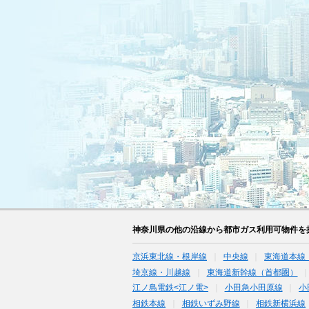
神奈川県の他の沿線から都市ガス利用可物件を
京浜東北線・根岸線
中央線
東海道本線
埼京線・川越線
東海道新幹線（首都圏）
江ノ島電鉄<江ノ電>
小田急小田原線
小
相鉄本線
相鉄いずみ野線
相鉄新横浜線