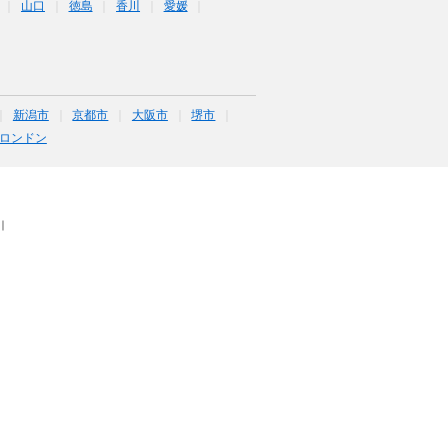
山口
徳島
香川
愛媛
新潟市
京都市
大阪市
堺市
ロンドン
｜