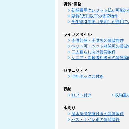
賃料･価格
初期費用クレジット払い可能の
家賃3万円以下の賃貸物件
学生割引制度（学割）が適用で
ライフスタイル
子供部屋・子供可の賃貸物件
ペット可・ペット相談可の賃貸
二人暮らし向け賃貸物件
シニア・高齢者相談可の賃貸物
セキュリティ
宅配ボックス付き
収納
ロフト付き
収納重
水周り
温水洗浄便座付きの賃貸物件
バス・トイレ別の賃貸物件