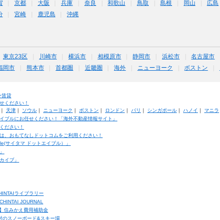
賀
京都
大阪
兵庫
奈良
和歌山
鳥取
島根
岡山
広島
分
宮崎
鹿児島
沖縄
東京23区
川崎市
横浜市
相模原市
静岡市
浜松市
名古屋市
福岡市
熊本市
首都圏
近畿圏
海外
ニューヨーク
ボストン
外賃貸
せください！
｜
天津
｜
ソウル
｜
ニューヨーク
｜
ボストン
｜
ロンドン
｜
パリ
｜
シンガポール
｜
ハノイ
｜
マニラ
イブルにお任せください！「海外不動産情報サイト」
ください！
は、おもてなしドットコムをご利用ください！
ble(サイタマ ドットエイブル）」
」
カイブ」
INTAIライブラリー
TAI JOURNAL
ク】住みかえ費用補助金
馬村のスノーボード&スキー場