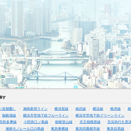
探す
（首都圏）
湘南新宿ライン
横須賀線
南武線
横浜線
根岸線
御殿場線
横浜市営地下鉄ブルーライン
横浜市営地下鉄グリーンライン
田急多摩線
小田急江ノ島線
箱根登山線
京王相模原線
京浜急行久里
湘南モノレール江の島線
東急東横線
東急田園都市線
東急目黒線