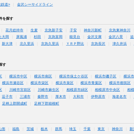
鉄道>
金沢シーサイドライン
件を探す
花月総持寺
生麦
京急新子安
子安
神奈川新町
京急東神奈川
上大岡
屏風浦
杉田
京急富岡
能見台
金沢文庫
金沢八景
追
新大津
北久里浜
京急久里浜
ＹＲＰ野比
京急長沢
津久井浜
探す
区
横浜市中区
横浜市南区
横浜市保土ケ谷区
横浜市磯子区
横浜
横浜市瀬谷区
横浜市栄区
横浜市泉区
横浜市青葉区
横浜市都筑区
区
川崎市宮前区
川崎市麻生区
相模原市緑区
相模原市中央区
相
逗子市
三浦市
秦野市
厚木市
大和市
伊勢原市
海老名市
足柄上郡開成町
足柄下郡箱根町
山形
福島
茨城
栃木
群馬
埼玉
千葉
東京
神奈川
新