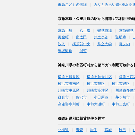
東急こどもの国線
みなとみらい線<横浜高速
京急本線・久里浜線の駅から都市ガス利用可物
京急川崎
八丁畷
鶴見市場
京急鶴見
黄金町
南太田
井土ケ谷
弘明寺
汐入
横須賀中央
県立大学
堀ノ内
馬堀海岸
浦賀
神奈川県の市区町村から都市ガス利用可物件を
横浜市鶴見区
横浜市神奈川区
横浜市西
横浜市港南区
横浜市旭区
横浜市緑区
川崎市中原区
川崎市高津区
川崎市多摩
鎌倉市
藤沢市
小田原市
茅ヶ崎市
高座郡寒川町
中郡大磯町
中郡二宮町
都道府県別に賃貸物件を探す
北海道
青森
岩手
宮城
秋田