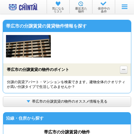
お部屋を探す
気になる
最近見た
保存中の
リスト
物件
条件
沿線・駅から
帯広市の分譲賃貸の賃貸物件情報を探す
住所から
家賃相場から
通勤通学時間から
物件特集から
帯広市の分譲賃貸の物件のポイント
不動産会社から
分譲の賃貸アパート・マンションを検索できます。建物全体のクオリティ
が高い分譲タイプで生活してみませんか？
TOP
帯広市の分譲賃貸の物件のオススメ情報を見る
沿線・住所から探す
帯広市の分譲賃貸の物件