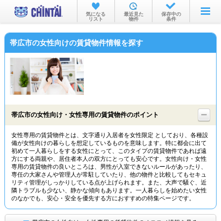
お部屋を探す
気になる
最近見た
保存中の
リスト
物件
条件
沿線・駅から
帯広市の女性向けの賃貸物件情報を探す
住所から
家賃相場から
通勤通学時間から
物件特集から
帯広市の女性向け・女性専用の賃貸物件のポイント
不動産会社から
女性専用の賃貸物件とは、文字通り入居者を女性限定 としており、各種設
備が女性向けの暮らしを想定しているものを意味します。特に都会に出て
TOP
初めて一人暮らしをする女性にとって、このタイプの賃貸物件であれば遠
方にする両親や、居住者本人の双方にとっても安心です。女性向け・女性
専用の賃貸物件の良いところは、男性が入室できないルールがあったり、
専任の大家さんや管理人が常駐していたり、他の物件と比較してもセキュ
リティ管理がしっかりしている点が上げられます。また、大声で騒ぐ、近
隣トラブルも少ない、静かな傾向もあります。一人暮らしを始めたい女性
のなかでも、安心・安全を優先する方におすすめの特集ページです。