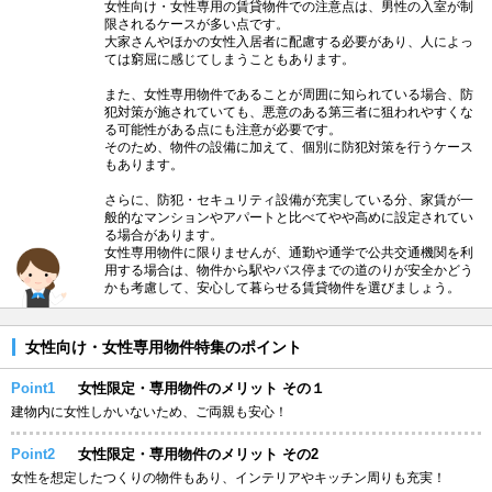
女性向け・女性専用の賃貸物件での注意点は、男性の入室が制
限されるケースが多い点です。
大家さんやほかの女性入居者に配慮する必要があり、人によっ
ては窮屈に感じてしまうこともあります。
また、女性専用物件であることが周囲に知られている場合、防
犯対策が施されていても、悪意のある第三者に狙われやすくな
る可能性がある点にも注意が必要です。
そのため、物件の設備に加えて、個別に防犯対策を行うケース
もあります。
さらに、防犯・セキュリティ設備が充実している分、家賃が一
般的なマンションやアパートと比べてやや高めに設定されてい
る場合があります。
女性専用物件に限りませんが、通勤や通学で公共交通機関を利
用する場合は、物件から駅やバス停までの道のりが安全かどう
かも考慮して、安心して暮らせる賃貸物件を選びましょう。
女性向け・女性専用物件特集のポイント
Point1
女性限定・専用物件のメリット その１
建物内に女性しかいないため、ご両親も安心！
Point2
女性限定・専用物件のメリット その2
女性を想定したつくりの物件もあり、インテリアやキッチン周りも充実！