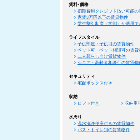
賃料･価格
初期費用クレジット払い可能の
家賃3万円以下の賃貸物件
学生割引制度（学割）が適用で
ライフスタイル
子供部屋・子供可の賃貸物件
ペット可・ペット相談可の賃貸
二人暮らし向け賃貸物件
シニア・高齢者相談可の賃貸物
セキュリティ
宅配ボックス付き
収納
ロフト付き
収納重
水周り
温水洗浄便座付きの賃貸物件
バス・トイレ別の賃貸物件