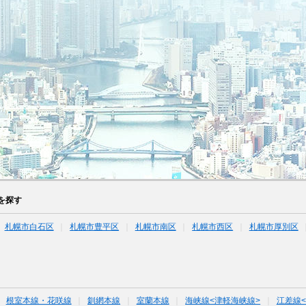
を探す
札幌市白石区
札幌市豊平区
札幌市南区
札幌市西区
札幌市厚別区
根室本線・花咲線
釧網本線
室蘭本線
海峡線<津軽海峡線>
江差線