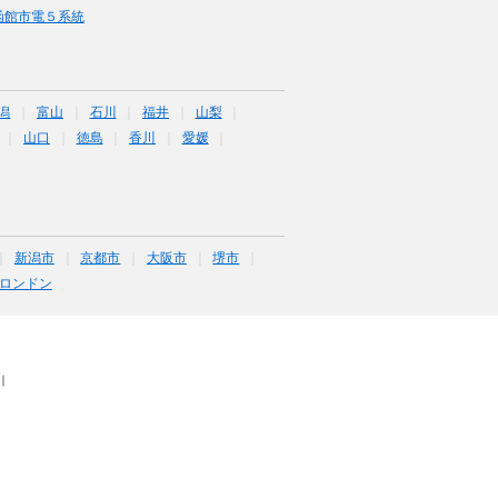
函館市電５系統
潟
富山
石川
福井
山梨
山口
徳島
香川
愛媛
新潟市
京都市
大阪市
堺市
ロンドン
｜