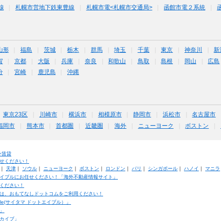
線
札幌市営地下鉄東豊線
札幌市電<札幌市交通局>
函館市電２系統
山形
福島
茨城
栃木
群馬
埼玉
千葉
東京
神奈川
新
賀
京都
大阪
兵庫
奈良
和歌山
鳥取
島根
岡山
広島
分
宮崎
鹿児島
沖縄
東京23区
川崎市
横浜市
相模原市
静岡市
浜松市
名古屋市
福岡市
熊本市
首都圏
近畿圏
海外
ニューヨーク
ボストン
外賃貸
せください！
｜
天津
｜
ソウル
｜
ニューヨーク
｜
ボストン
｜
ロンドン
｜
パリ
｜
シンガポール
｜
ハノイ
｜
マニラ
イブルにお任せください！「海外不動産情報サイト」
ください！
は、おもてなしドットコムをご利用ください！
ble(サイタマ ドットエイブル）」
」
カイブ」