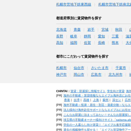
札幌市営地下鉄東西線
札幌市営地下鉄南北
都道府県別に賃貸物件を探す
北海道
青森
岩手
宮城
秋田
長野
岐阜
静岡
愛知
三重
滋
高知
福岡
佐賀
長崎
熊本
大
都市にこだわって賃貸物件を探す
札幌市
仙台市
さいたま市
千葉市
神戸市
岡山市
広島市
北九州市
CHINTAI：
賃貸・部屋探し情報サイト
学生向け賃貸
海
[PR]
海外の不動産・賃貸情報ならエイブル海外店にお任
香港
｜
台湾
｜
高雄
｜
上海
｜
蘇州
｜
深セン
｜
広州
[PR]
海外不動産～投資・居住・別荘・資産分散～ならエ
[PR]
法人様向け海外赴任サポートならエイブルにお任せ
[PR]
こんなお部屋に泊まってみたい！そんなお部屋探し
[PR]
埼玉県の不動産オーナー様向けサイト「saitama.a
[PR]
学生の一人暮らし向け賃貸！「エイブル進学応援部
[PR]
過去の掲載物件も探せる！「エイブル賃貸物件アー