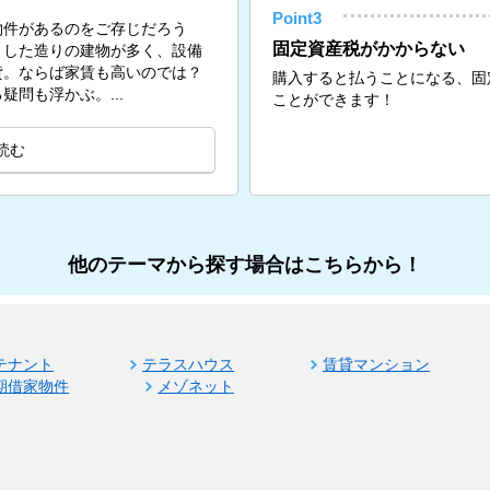
Point3
物件があるのをご存じだろう
固定資産税がかからない
りした造りの建物が多く、設備
貸。ならば家賃も高いのでは？
購入すると払うことになる、固
問も浮かぶ。...
ことができます！
読む
他のテーマから探す場合はこちらから！
テナント
テラスハウス
賃貸マンション
期借家物件
メゾネット