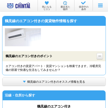
お部屋を探す
気になる
最近見た
保存中の
リスト
物件
条件
沿線・駅から
鶴見線のエアコン付きの賃貸物件情報を探す
住所から
家賃相場から
通勤通学時間から
物件特集から
鶴見線のエアコン付きのポイント
不動産会社から
エアコン付きの賃貸アパート・賃貸マンションを検索できます。冷暖房完
備の部屋で快適な生活をしてみませんか？
TOP
鶴見線のエアコン付きのオススメ情報を見る
沿線・住所から探す
鶴見線のエアコン付き