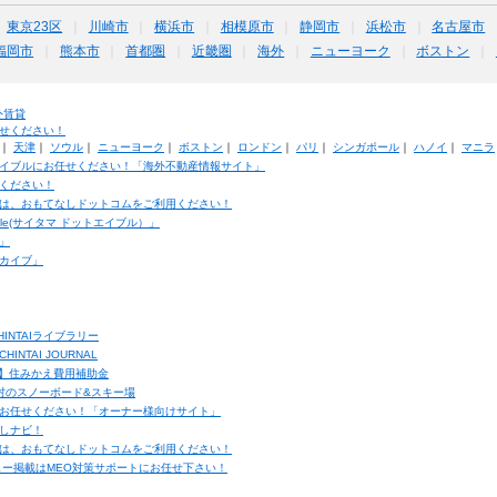
東京23区
川崎市
横浜市
相模原市
静岡市
浜松市
名古屋市
福岡市
熊本市
首都圏
近畿圏
海外
ニューヨーク
ボストン
外賃貸
せください！
｜
天津
｜
ソウル
｜
ニューヨーク
｜
ボストン
｜
ロンドン
｜
パリ
｜
シンガポール
｜
ハノイ
｜
マニラ
イブルにお任せください！「海外不動産情報サイト」
ください！
は、おもてなしドットコムをご利用ください！
ble(サイタマ ドットエイブル）」
」
カイブ」
INTAIライブラリー
TAI JOURNAL
ク】住みかえ費用補助金
馬村のスノーボード&スキー場
お任せください！「オーナー様向けサイト」
しナビ！
は、おもてなしドットコムをご利用ください！
ュー掲載はMEO対策サポートにお任せ下さい！