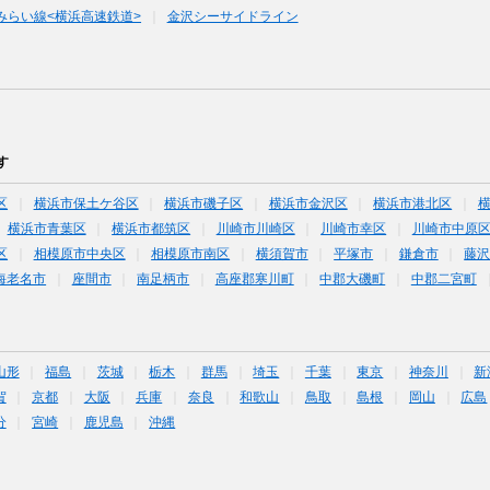
みらい線<横浜高速鉄道>
金沢シーサイドライン
す
区
横浜市保土ケ谷区
横浜市磯子区
横浜市金沢区
横浜市港北区
横浜市青葉区
横浜市都筑区
川崎市川崎区
川崎市幸区
川崎市中原
区
相模原市中央区
相模原市南区
横須賀市
平塚市
鎌倉市
藤
海老名市
座間市
南足柄市
高座郡寒川町
中郡大磯町
中郡二宮町
山形
福島
茨城
栃木
群馬
埼玉
千葉
東京
神奈川
新
賀
京都
大阪
兵庫
奈良
和歌山
鳥取
島根
岡山
広島
分
宮崎
鹿児島
沖縄