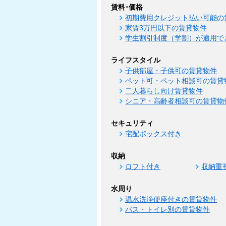
賃料･価格
初期費用クレジット払い可能の
家賃3万円以下の賃貸物件
学生割引制度（学割）が適用で
ライフスタイル
子供部屋・子供可の賃貸物件
ペット可・ペット相談可の賃貸
二人暮らし向け賃貸物件
シニア・高齢者相談可の賃貸物
セキュリティ
宅配ボックス付き
収納
ロフト付き
収納重
水周り
温水洗浄便座付きの賃貸物件
バス・トイレ別の賃貸物件