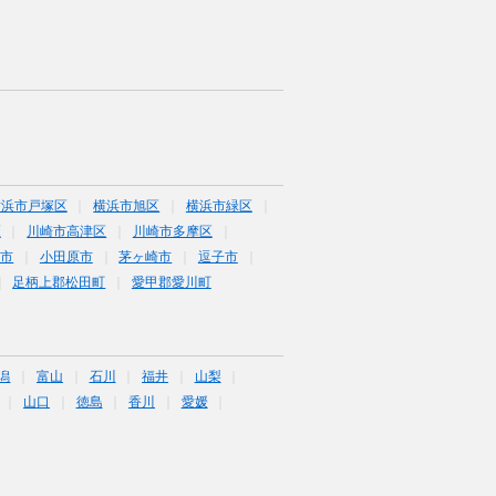
横浜市戸塚区
横浜市旭区
横浜市緑区
区
川崎市高津区
川崎市多摩区
沢市
小田原市
茅ヶ崎市
逗子市
足柄上郡松田町
愛甲郡愛川町
潟
富山
石川
福井
山梨
山口
徳島
香川
愛媛