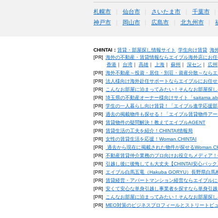
札幌市
仙台市
さいたま市
千葉市
神戸市
岡山市
広島市
北九州市
CHINTAI：
賃貸・部屋探し情報サイト
学生向け賃貸
海
[PR]
海外の不動産・賃貸情報ならエイブル海外店にお任
香港
｜
台湾
｜
高雄
｜
上海
｜
蘇州
｜
深セン
｜
広州
[PR]
海外不動産～投資・居住・別荘・資産分散～ならエ
[PR]
法人様向け海外赴任サポートならエイブルにお任せ
[PR]
こんなお部屋に泊まってみたい！そんなお部屋探し
[PR]
埼玉県の不動産オーナー様向けサイト「saitama.a
[PR]
学生の一人暮らし向け賃貸！「エイブル進学応援部
[PR]
過去の掲載物件も探せる！「エイブル賃貸物件アー
[PR]
賃貸物件の疑問解決！教えてエイブルAGENT
[PR]
賃貸生活の工夫を紹介！CHINTAI情報局
[PR]
女性の賃貸生活を応援！Woman.CHINTAI
[PR]
過去から現在に掲載された物件が探せるWoman.CH
[PR]
不動産賃貸仲介業務のプロ向けお役立ちメディア！CHIN
[PR]
引越し後に後悔しても大丈夫【CHINTAI安心パッ
[PR]
エイブル白馬五竜（Hakuba GORYU）長野県白
[PR]
賃貸経営・アパートマンション経営ならエイブルに
[PR]
安くて安心な単身引越し事業者を探すなら単身引越
[PR]
こんなお部屋に泊まってみたい！そんなお部屋探し
[PR]
MEO対策のビジネスプロフィールとストリートビ