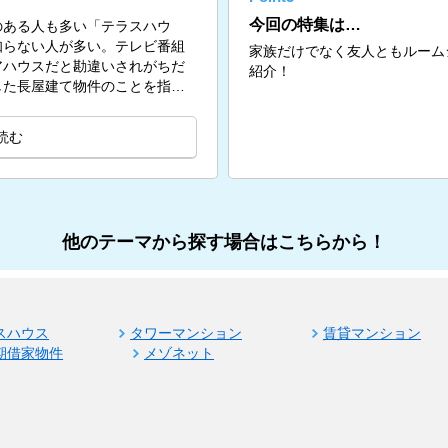
今回の特集は…
のある人も多い「テラスハウ
知らない人が多い。テレビ番組
家族だけでなく友人ともルーム
アハウスだと勘違いされがちだ
紹介！
した長屋建て物件のことを指
読む
他のテーマから探す場合はこちらから！
スハウス
タワーマンション
賃貸マンション
期借家物件
メゾネット