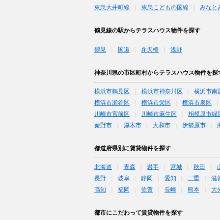
東急大井町線
東急こどもの国線
みなと
鶴見線の駅からテラスハウス物件を探す
鶴見
国道
弁天橋
浅野
神奈川県の市区町村からテラスハウス物件を探
横浜市鶴見区
横浜市神奈川区
横浜市南
横浜市瀬谷区
横浜市栄区
横浜市泉区
川崎市宮前区
川崎市麻生区
相模原市緑
秦野市
厚木市
大和市
伊勢原市
都道府県別に賃貸物件を探す
北海道
青森
岩手
宮城
秋田
長野
岐阜
静岡
愛知
三重
滋
高知
福岡
佐賀
長崎
熊本
大
都市にこだわって賃貸物件を探す