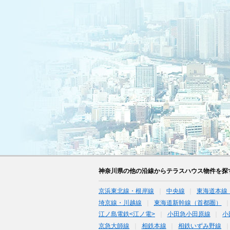
神奈川県の他の沿線からテラスハウス物件を探
京浜東北線・根岸線
中央線
東海道本線
埼京線・川越線
東海道新幹線（首都圏）
江ノ島電鉄<江ノ電>
小田急小田原線
小
京急大師線
相鉄本線
相鉄いずみ野線