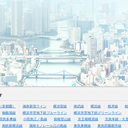
す
（首都圏）
湘南新宿ライン
横須賀線
南武線
横浜線
根岸線
御殿場線
横浜市営地下鉄ブルーライン
横浜市営地下鉄グリーンライン
田急多摩線
小田急江ノ島線
箱根登山線
京王相模原線
京急本線・久
相鉄新横浜線
湘南モノレール江の島線
東急東横線
東急田園都市線