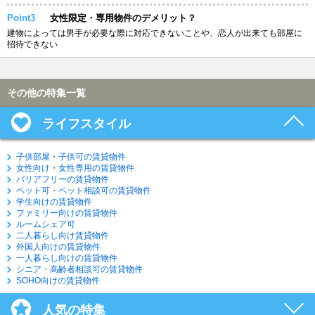
Point3
女性限定・専用物件のデメリット？
建物によっては男手が必要な際に対応できないことや、恋人が出来ても部屋に
招待できない
その他の特集一覧
ライフスタイル
子供部屋・子供可の賃貸物件
女性向け・女性専用の賃貸物件
バリアフリーの賃貸物件
ペット可・ペット相談可の賃貸物件
学生向けの賃貸物件
ファミリー向けの賃貸物件
ルームシェア可
二人暮らし向け賃貸物件
外国人向けの賃貸物件
一人暮らし向けの賃貸物件
シニア・高齢者相談可の賃貸物件
SOHO向けの賃貸物件
人気の特集