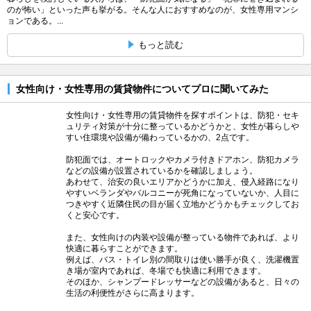
のが怖い」といった声も挙がる。そんな人におすすめなのが、女性専用マンシ
ョンである。...
もっと読む
女性向け・女性専用の賃貸物件についてプロに聞いてみた
女性向け・女性専用の賃貸物件を探すポイントは、防犯・セキ
ュリティ対策が十分に整っているかどうかと、女性が暮らしや
すい住環境や設備が備わっているかの、2点です。
防犯面では、オートロックやカメラ付きドアホン、防犯カメラ
などの設備が設置されているかを確認しましょう。
あわせて、治安の良いエリアかどうかに加え、侵入経路になり
やすいベランダやバルコニーが死角になっていないか、人目に
つきやすく近隣住民の目が届く立地かどうかもチェックしてお
くと安心です。
また、女性向けの内装や設備が整っている物件であれば、より
快適に暮らすことができます。
例えば、バス・トイレ別の間取りは使い勝手が良く、洗濯機置
き場が室内であれば、冬場でも快適に利用できます。
そのほか、シャンプードレッサーなどの設備があると、日々の
生活の利便性がさらに高まります。