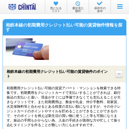
お部屋を探す
気になる
最近見た
保存中の
リスト
物件
条件
沿線・駅から
相鉄本線の初期費用クレジット払い可能の賃貸物件情報を探
住所から
す
家賃相場から
通勤通学時間から
物件特集から
相鉄本線の初期費用クレジット払い可能の賃貸物件のポイン
不動産会社から
ト
TOP
初期費用クレジット払い可能の賃貸アパート・マンションを検索できる特
集です。初期費用をクレジットカードで支払いすることができれば、銀行
振込の支払いと違い、現金がすぐには準備できなくても支払えることが大
きなメリットです。また初期費用は、敷金や礼金、仲介手数料、前家賃、
火災保険料等と合わせるとある程度の支払い額になりますが、その分クレ
ジットカードのポイントやマイルを貯めることができることができるの
で、そのポイントを例えば新生活の買い物に使うこと等も可能になりま
す。振込の手間もかからない為、入金の手続きが面倒な方や忙しくて振り
込むタイミングを作ることが難しい方にもおすすめです。