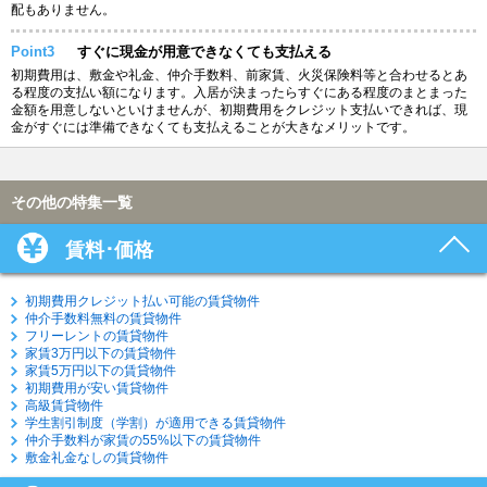
配もありません。
Point3
すぐに現金が用意できなくても支払える
初期費用は、敷金や礼金、仲介手数料、前家賃、火災保険料等と合わせるとあ
る程度の支払い額になります。入居が決まったらすぐにある程度のまとまった
金額を用意しないといけませんが、初期費用をクレジット支払いできれば、現
金がすぐには準備できなくても支払えることが大きなメリットです。
その他の特集一覧
賃料･価格
初期費用クレジット払い可能の賃貸物件
仲介手数料無料の賃貸物件
フリーレントの賃貸物件
家賃3万円以下の賃貸物件
家賃5万円以下の賃貸物件
初期費用が安い賃貸物件
高級賃貸物件
学生割引制度（学割）が適用できる賃貸物件
仲介手数料が家賃の55%以下の賃貸物件
敷金礼金なしの賃貸物件