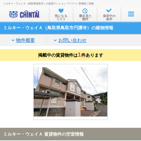
ミルキー・ウェイＡ（鳥取県鳥取市）の賃貸マンション･アパート･部屋探し情報
お部屋を探す
気になる
最近見た
保存中の
リスト
物件
条件
沿線・駅から
ミルキー・ウェイＡ（鳥取県鳥取市円護寺）の建物情報
住所から
物件概要
お問い合わせ
家賃相場から
1
掲載中の賃貸物件は
通勤通学時間から
件あります
物件特集から
不動産会社から
TOP
ミルキー・ウェイＡ 賃貸物件の空室情報