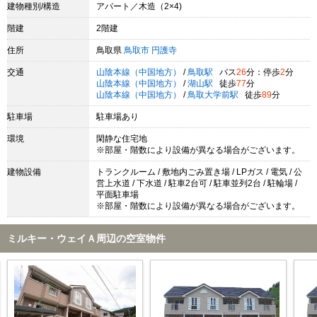
建物種別/構造
アパート／木造（2×4)
階建
2階建
住所
鳥取県
鳥取市
円護寺
交通
山陰本線（中国地方）
/
鳥取駅
バス
26
分：停歩
2
分
山陰本線（中国地方）
/
湖山駅
徒歩
77
分
山陰本線（中国地方）
/
鳥取大学前駅
徒歩
89
分
駐車場
駐車場あり
環境
閑静な住宅地
※部屋・階数により設備が異なる場合がございます。
建物設備
トランクルーム / 敷地内ごみ置き場 / LPガス / 電気 / 公
営上水道 / 下水道 / 駐車2台可 / 駐車並列2台 / 駐輪場 /
平面駐車場
※部屋・階数により設備が異なる場合がございます。
ミルキー・ウェイＡ周辺の空室物件