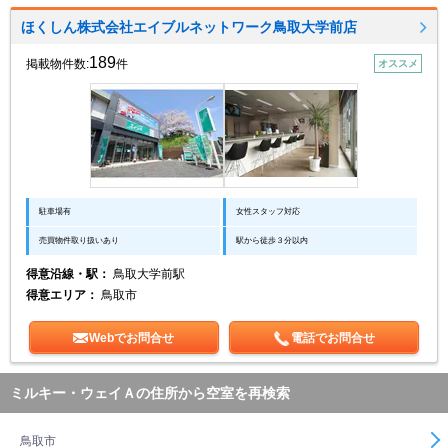
ほくしん株式会社エイブルネットワーク鳥取大学前店
189
掲載物件数:
件
オススメ
駐車場有
女性スタッフ対応
売買物件取り扱いあり
駅から徒歩３分以内
得意沿線・駅：
鳥取大学前駅
得意エリア：
鳥取市
Webでお問合せ
電話でお問合せ
ミルキー・ウェイＡの住所から空室を再検索
鳥取市