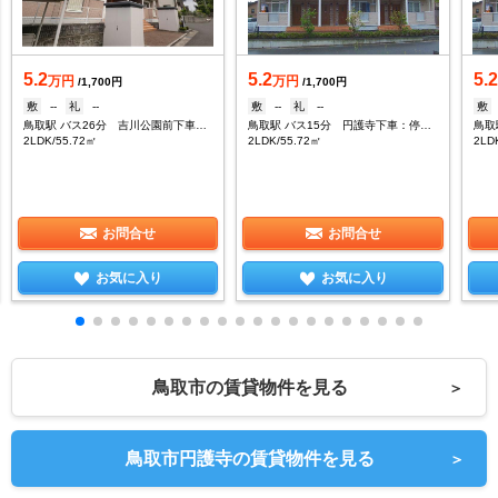
5.2
5.2
5.
万円
万円
/1,700円
/1,700円
敷
--
礼
--
敷
--
礼
--
敷
鳥取駅 バス26分 吉川公園前下車：停歩2分
鳥取駅 バス15分 円護寺下車：停歩3分
2LDK/55.72㎡
2LDK/55.72㎡
2LD
お問合せ
お問合せ
お気に入り
お気に入り
鳥取市の賃貸物件を見る
＞
鳥取市円護寺の賃貸物件を見る
＞