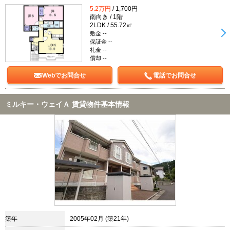
5.2万円
/ 1,700円
南向き / 1階
2LDK / 55.72㎡
敷金 --
保証金 --
礼金 --
償却 --
Webでお問合せ
電話でお問合せ
ミルキー・ウェイＡ 賃貸物件基本情報
築年
2005年02月 (築21年)