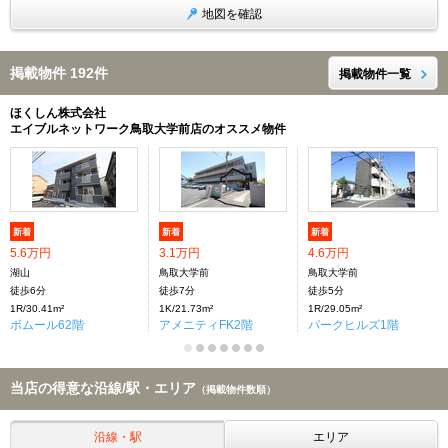
地図を確認
掲載物件 192件
掲載物件一覧
ほくしん株式会社
エイブルネットワーク鳥取大学前店のオススメ物件
新着
新着
新着
5.6万円
3.1万円
4.6万円
湖山
鳥取大学前
鳥取大学前
徒歩6分
徒歩7分
徒歩5分
1R/30.41m²
1K/21.73m²
1R/29.05m²
ボムール62階
アメニティFK2階
パークヒルズ1階
当店の得意な沿線/駅・エリア
（掲載物件数順）
沿線・駅
エリア