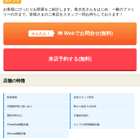
ポイント
お客様にぴったりお部屋をご紹介します。鳥大生さんをはじめ、一般のファミ
リーの方まで。皆様さまのご来店をスタッフ一同お待ちしております！
Webでお問合せ(無料)
かんたん！
来店予約する(無料)
店舗の特徴
駐車場有
女性スタッフ対応
売買物件取り扱いあり
駅から徒歩３分以内
開店10年以上
引越会社紹介
ChintaiNet掲載店舗
エイブルWEB掲載店舗
Woman掲載店舗