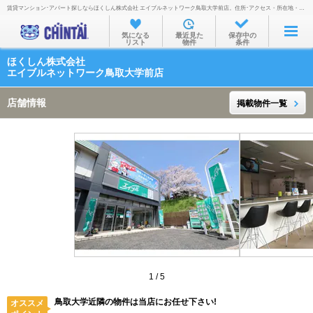
賃貸マンション･アパート探しならほくしん株式会社 エイブルネットワーク鳥取大学前店。住所･アクセス・所在地・地図・営業時間・定休日・電話番号などを掲載。
お部屋を探す
気になる
最近見た
保存中の
リスト
物件
条件
沿線・駅から
ほくしん株式会社
住所から
エイブルネットワーク鳥取大学前店
家賃相場から
店舗情報
掲載物件一覧
通勤通学時間から
物件特集から
不動産会社から
TOP
1
/
5
鳥取大学近隣の物件は当店にお任せ下さい!
オススメ