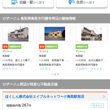
沿線・駅
住所
から探す
から探す
ロザージュ 鳥取県鳥取市円護寺周辺の建物情報
新着
掲載物件有
新着
掲載物件有
掲載物件有
アパート
アパート
アパート
鳥取駅
鳥取駅
鳥取駅
バス25分 渡り上り橋下車：停歩1分
バス34分 前田橋下車：停歩4分
バス26分 吉川公園前下車：停歩2分
鳥取県鳥取市円護寺
鳥取県鳥取市円護寺
鳥取県鳥取市円護寺
ロザージュ
コスモス
ミルキー・ウェイＡ
ロザージュ周辺が得意な不動産店舗
ほくしん株式会社エイブルネットワーク鳥取駅前店
267
掲載物件数:
件
オススメ