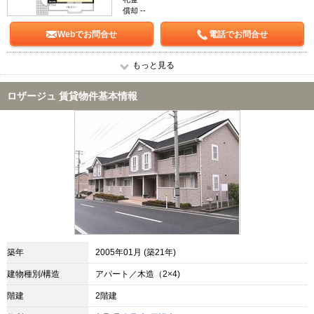
償却 --
Webでお問合せ
電話でお問合せ
もっと見る
ロザージュ 賃貸物件基本情報
築年
2005年01月 (築21年)
建物種別/構造
アパート／木造（2×4)
階建
2階建