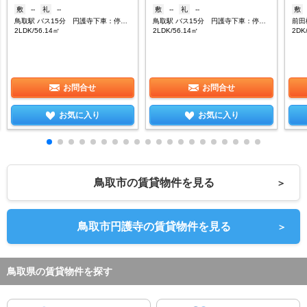
敷
--
礼
--
敷
--
礼
--
敷
鳥取駅 バス15分 円護寺下車：停歩3分
鳥取駅 バス15分 円護寺下車：停歩3分
前田
2LDK/56.14㎡
2LDK/56.14㎡
2DK
お問合せ
お問合せ
お気に入り
お気に入り
鳥取市の賃貸物件を見る
＞
鳥取市円護寺の賃貸物件を見る
＞
鳥取県の賃貸物件を探す