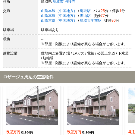
住所
鳥取県
鳥取市
円護寺
交通
山陰本線（中国地方）
/
鳥取駅
バス
25
分：停歩
1
分
山陰本線（中国地方）
/
湖山駅
徒歩
77
分
山陰本線（中国地方）
/
鳥取大学前駅
徒歩
90
分
駐車場
駐車場あり
環境
--
※部屋・階数により設備が異なる場合がございます。
建物設備
敷地内ごみ置き場 / LPガス / 電気 / 公営上水道 / 下水道
/ 駐輪場
※部屋・階数により設備が異なる場合がございます。
ロザージュ周辺の空室物件
5.2
5.2
4.
万円
万円
/2,800円
/2,800円