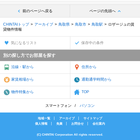
前のページへ戻る
ページの先頭へ
CHINTAIトップ
アーカイブ
鳥取県
鳥取市
鳥取駅
ロザージュの賃
貸物件情報
気になるリスト
保存中の条件
別の探し方でお部屋を探す
沿線・駅から
住所から
家賃相場から
通勤通学時間から
物件特集から
TOP
スマートフォン
パソコン
地域一覧
アーカイブ
サイトマップ
個人情報
免責
お問合せ
会社案内
(C) CHINTAI Corporation All rights reserved.