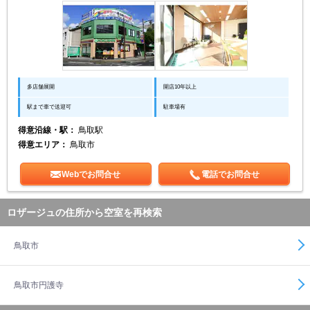
多店舗展開
開店10年以上
駅まで車で送迎可
駐車場有
得意沿線・駅：
鳥取駅
得意エリア：
鳥取市
Webでお問合せ
電話でお問合せ
ロザージュの住所から空室を再検索
鳥取市
鳥取市円護寺