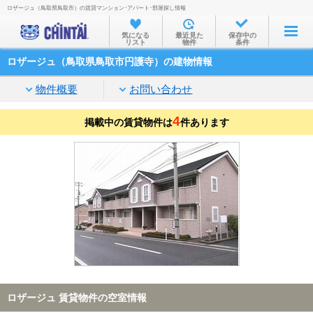
ロザージュ（鳥取県鳥取市）の賃貸マンション･アパート･部屋探し情報
お部屋を探す
気になる
最近見た
保存中の
リスト
物件
条件
沿線・駅から
ロザージュ（鳥取県鳥取市円護寺）の建物情報
住所から
物件概要
お問い合わせ
家賃相場から
4
掲載中の賃貸物件は
通勤通学時間から
件あります
物件特集から
不動産会社から
TOP
ロザージュ 賃貸物件の空室情報