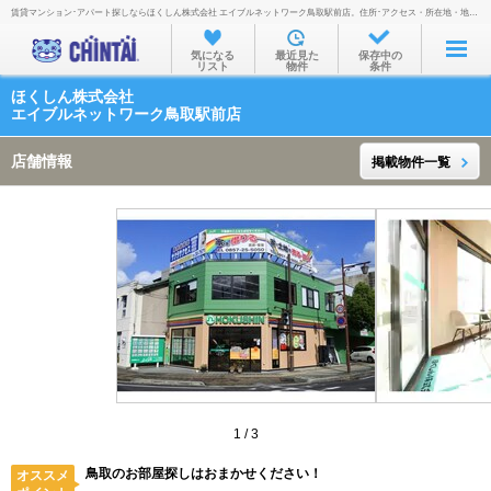
賃貸マンション･アパート探しならほくしん株式会社 エイブルネットワーク鳥取駅前店。住所･アクセス・所在地・地図・営業時間・定休日・電話番号などを掲載。
お部屋を探す
気になる
最近見た
保存中の
リスト
物件
条件
沿線・駅から
ほくしん株式会社
住所から
エイブルネットワーク鳥取駅前店
家賃相場から
店舗情報
掲載物件一覧
通勤通学時間から
物件特集から
不動産会社から
TOP
1
/
3
鳥取のお部屋探しはおまかせください！
オススメ