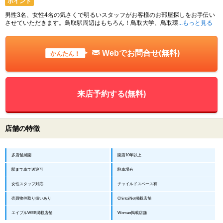
ポイント
男性3名、女性4名の気さくで明るいスタッフがお客様のお部屋探しをお手伝い
させていただきます。鳥取駅周辺はもちろん！鳥取大学、鳥取環
...もっと見る
Webでお問合せ(無料)
かんたん！
来店予約する(無料)
店舗の特徴
多店舗展開
開店10年以上
駅まで車で送迎可
駐車場有
女性スタッフ対応
チャイルドスペース有
売買物件取り扱いあり
ChintaiNet掲載店舗
エイブルWEB掲載店舗
Woman掲載店舗