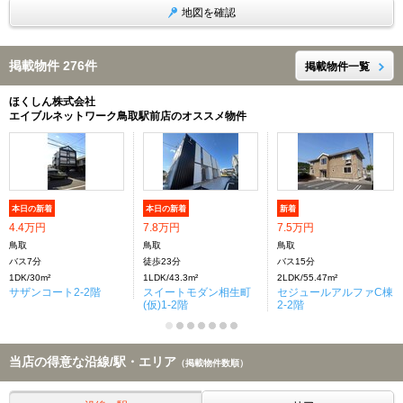
地図を確認
掲載物件 276件
掲載物件一覧
ほくしん株式会社
エイブルネットワーク鳥取駅前店のオススメ物件
本日の新着
本日の新着
新着
4.4万円
7.8万円
7.5万円
鳥取
鳥取
鳥取
バス7分
徒歩23分
バス15分
1DK/30m²
1LDK/43.3m²
2LDK/55.47m²
サザンコート2-2階
スイートモダン相生町
セジュールアルファC棟
(仮)1-2階
2-2階
当店の得意な沿線/駅・エリア
（掲載物件数順）