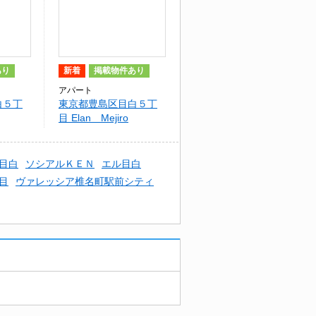
あり
新着
掲載物件あり
アパート
白５丁
東京都豊島区目白５丁
目 Elan Mejiro
目白
ソシアルＫＥＮ
エル目白
目
ヴァレッシア椎名町駅前シティ