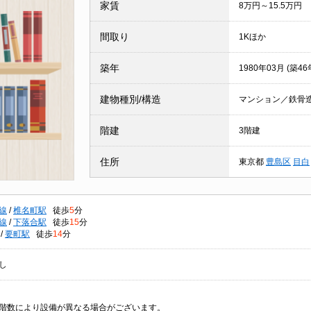
家賃
8万円～15.5万円
間取り
1Kほか
築年
1980年03月 (築46
建物種別/構造
マンション／鉄骨
階建
3階建
住所
東京都
豊島区
目白
線
/
椎名町駅
徒歩
5
分
線
/
下落合駅
徒歩
15
分
/
要町駅
徒歩
14
分
し
階数により設備が異なる場合がございます。