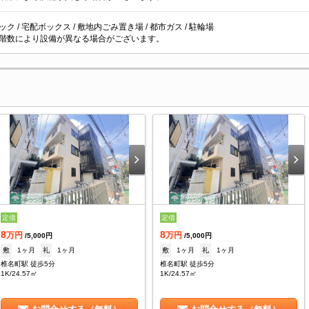
ク / 宅配ボックス / 敷地内ごみ置き場 / 都市ガス / 駐輪場
階数により設備が異なる場合がございます。
定借
定借
8
8
万円
万円
/5,000円
/5,000円
敷
1ヶ月
礼
1ヶ月
敷
1ヶ月
礼
1ヶ月
椎名町駅 徒歩5分
椎名町駅 徒歩5分
1K/24.57㎡
1K/24.57㎡