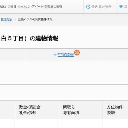
最近見た物件
気
島区）の賃貸マンション･アパート･部屋探し情報
椎名町駅
三柴ハウスの賃貸物件情報
目白５丁目）の建物情報
20
空室情報
敷金/保証金
間取り
方位物件
礼金/償却
専有面積
階層