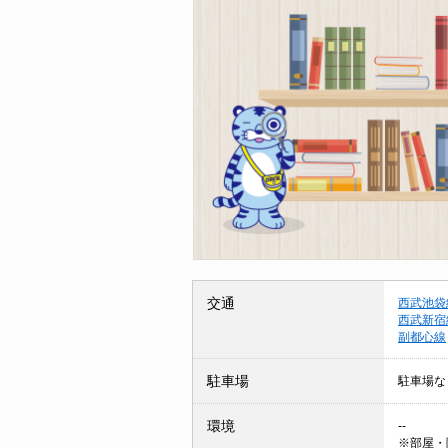
交通
西武池袋
西武新宿
副都心線
駐車場
駐車場な
環境
--
※部屋・