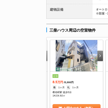
建物設備
オートロッ
※部屋・
三柴ハウス周辺の空室物件
借
定借
.5
8.5
万円
万円
/5,000円
/5,000円
1ヶ月
礼
1ヶ月
敷
1ヶ月
礼
1ヶ月
名町駅 徒歩5分
椎名町駅 徒歩5分
/24.92㎡
1K/24.92㎡