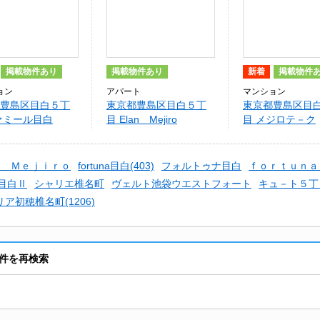
掲載物件あり
掲載物件あり
新着
掲載物件
ョン
アパート
マンション
豊島区目白５丁
東京都豊島区目白５丁
東京都豊島区目
ァミール目白
目 Elan Mejiro
目 メジロテ－ク
Ｏ Ｍｅｊｉｒｏ
fortuna目白(403)
フォルトゥナ目白
ｆｏｒｔｕｎａ
z目白Ⅱ
シャリエ椎名町
ヴェルト池袋ウエストフォート
キュ－ト５丁
ア初穂椎名町(1206)
件を再検索