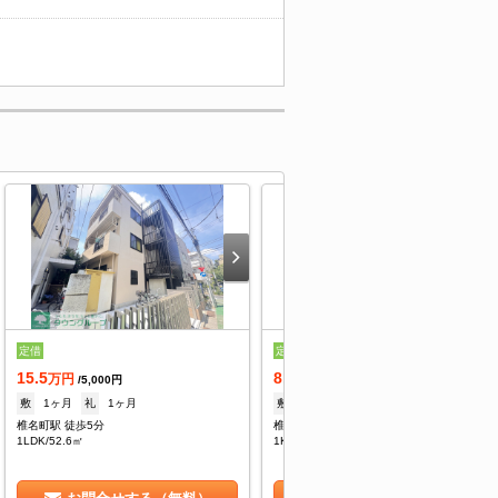
定借
定借
15.5
8.5
万円
万円
/5,000円
/5,000円
敷
1ヶ月
礼
1ヶ月
敷
1ヶ月
礼
1ヶ月
椎名町駅 徒歩5分
椎名町駅 徒歩5分
1LDK/52.6㎡
1K/24.92㎡