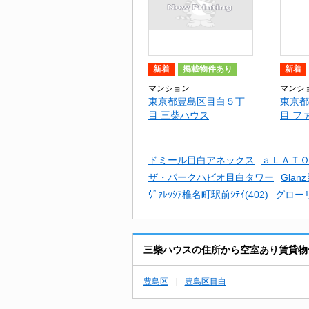
新着
掲載物件あり
新着
マンション
マンシ
東京都豊島区目白５丁
東京都
目 三柴ハウス
目 フ
ドミール目白アネックス
ａＬＡＴ
ザ・パークハビオ目白タワー
Glan
ｳﾞｧﾚｯｼｱ椎名町駅前ｼﾃｲ(402)
グローリ
三柴ハウスの住所から空室あり賃貸物
豊島区
豊島区目白