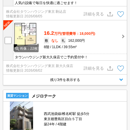
人気の設備で毎日を快適に過ごせます！
株式会社タウンハウジング東京 駒込店
詳細を見る
情報更新日
2026/08/05
16.2
万円
(管理費等：18,000円)
敷
なし
礼
162,000円
8階
1LDK
39.55m²
画像：22枚
タウンハウジング新大久保店でご予約受付中！
株式会社タウンハウジング東京 新大久保店
詳細を見る
情報更新日
2026/08/02
残り3件を表示する
メジロテーク
賃貸マンション
西武池袋線/椎名町駅 徒歩5分
東京都豊島区目白５丁目
築24年
4階建