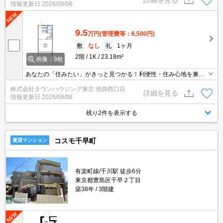
情報更新日
2026/08/06
9.5
万円
(管理費等：6,500円)
敷
なし
礼
1ヶ月
2階
1K
23.18m²
画像：9枚
あなたの「住みたい」がきっと見つかる！利便性・住み心地を兼ね
揃えた賃貸物件！お気軽にご相談ください。お部屋探しはタウンハ
株式会社タウンハウジング東京 池袋西口店
ウジングへお任せください！
詳細を見る
情報更新日
2026/08/06
残り2件を表示する
コスモ千早町
賃貸マンション
有楽町線/千川駅 徒歩6分
東京都豊島区千早２丁目
築38年
3階建