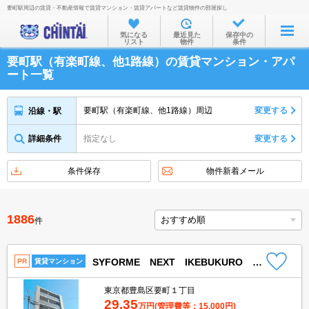
要町駅周辺の賃貸・不動産情報で賃貸マンション・賃貸アパートなど賃貸物件の部屋探し
お部屋を探す
気になる
最近見た
保存中の
リスト
物件
条件
沿線・駅から
要町駅（有楽町線、他1路線）の賃貸マンション・アパ
住所から
ート一覧
家賃相場から
要町駅（有楽町線、他1路線）周辺
変更する
沿線・駅
通勤通学時間から
詳細条件
指定なし
変更する
物件特集から
不動産会社から
条件保存
物件新着メール
TOP
1886
件
SYFORME NEXT IKEBUKURO WEST
PR
賃貸マンション
東京都豊島区要町１丁目
29.35
万円
(管理費等：15,000円)