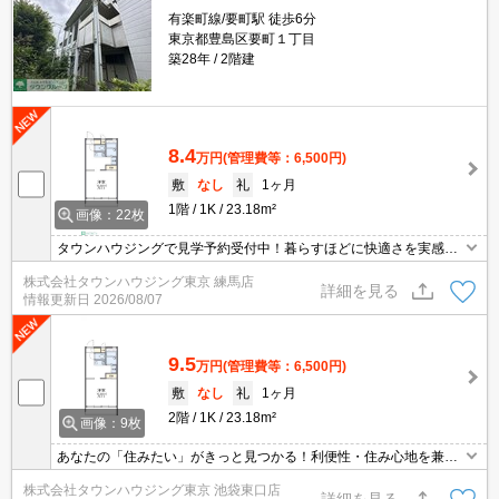
有楽町線/要町駅 徒歩6分
東京都豊島区要町１丁目
築28年
2階建
8.4
万円
(管理費等：6,500円)
敷
なし
礼
1ヶ月
1階
1K
23.18m²
画像：22枚
タウンハウジングで見学予約受付中！暮らすほどに快適さを実感で
きる設備仕様！駅前商業施設の多さ！日常の買い物に便利！
株式会社タウンハウジング東京 練馬店
詳細を見る
情報更新日
2026/08/07
9.5
万円
(管理費等：6,500円)
敷
なし
礼
1ヶ月
2階
1K
23.18m²
画像：9枚
あなたの「住みたい」がきっと見つかる！利便性・住み心地を兼ね
揃えた賃貸物件！お気軽にご相談ください。お部屋探しはタウンハ
株式会社タウンハウジング東京 池袋東口店
ウジングへお任せください！
詳細を見る