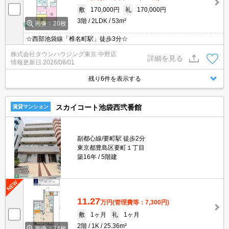
敷
170,000円
礼
170,000円
3階
2LDK
53m²
画像：20枚
☆西部池袋線「椎名町駅」徒歩3分☆
株式会社タウンハウジング東京 中野店
詳細を見る
情報更新日
2026/08/01
残り6件を表示する
スカイコート池袋西弐番館
賃貸マンション
副都心線/要町駅 徒歩2分
東京都豊島区要町１丁目
築16年
5階建
11.27
万円
(管理費等：7,300円)
敷
1ヶ月
礼
1ヶ月
2階
1K
25.36m²
画像：24枚