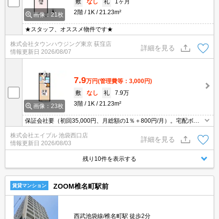
敷
なし
礼
1ヶ月
2階
1K
21.23m²
画像：21枚
★スタッフ、オススメ物件です★
株式会社タウンハウジング東京 荻窪店
詳細を見る
情報更新日
2026/08/07
7.9
万円
(管理費等：3,000円)
敷
なし
礼
7.9万
3階
1K
21.23m²
画像：23枚
保証会社要（初回35,000円、月総額の1％＋800円/月）。宅配ボッ
クスあり。室内に洗濯機置場あり。IH調理器付き。クローゼット
株式会社エイブル 池袋西口店
付。
詳細を見る
情報更新日
2026/08/03
残り10件を表示する
ZOOM椎名町駅前
賃貸マンション
西武池袋線/椎名町駅 徒歩2分