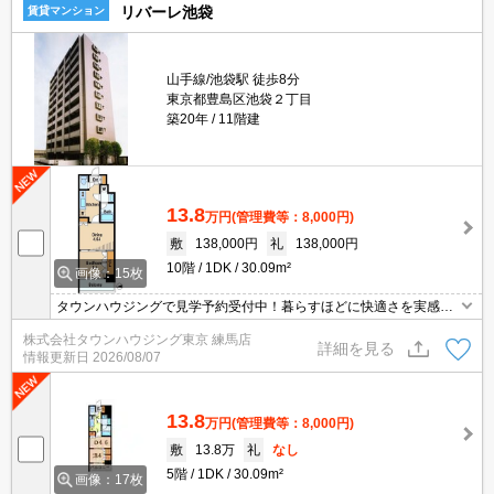
リバーレ池袋
賃貸マンション
山手線/池袋駅 徒歩8分
東京都豊島区池袋２丁目
築20年
11階建
13.8
万円
(管理費等：8,000円)
敷
138,000円
礼
138,000円
10階
1DK
30.09m²
画像：15枚
タウンハウジングで見学予約受付中！暮らすほどに快適さを実感で
きる設備仕様！駅前商業施設の多さ！日常の買い物に便利！
株式会社タウンハウジング東京 練馬店
詳細を見る
情報更新日
2026/08/07
13.8
万円
(管理費等：8,000円)
敷
13.8万
礼
なし
5階
1DK
30.09m²
画像：17枚