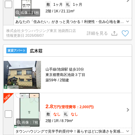
敷
1ヶ月
礼
1ヶ月
2階
1K
21.11m²
画像：18枚
あなたの「住みたい」がきっと見つかる！利便性・住み心地を兼ね
揃えた賃貸物件！お気軽にご相談ください。お部屋探しはタウンハ
株式会社タウンハウジング東京 池袋西口店
ウジングへお任せください！
詳細を見る
情報更新日
2026/08/07
広木荘
賃貸アパート
山手線/池袋駅 徒歩10分
東京都豊島区池袋３丁目
築59年
2階建
2.8
万円
(管理費等：2,000円)
敷
なし
礼
なし
2階
1R
8.79m²
画像：7枚
タウンハウジングで見学予約受付中！暮らすほどに快適さを実感で