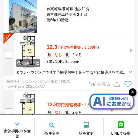
有楽町線/要町駅 徒歩11分
東京都豊島区高松２丁目
築6年
3階建
12.3
万円
(管理費等：3,500円)
敷
なし
礼
2ヶ月
3階
1DK
35.95m²
画像：5枚
タウンハウジングで見学予約受付中！暮らすほどに快適さを実感で
きる設備仕様！駅前商業施設の多さ！日常の買い物に便利！
株式会社タウンハウジング東京 練馬店
詳細を見る
情報更新日
2026/08/07
12.3
万円
(管理費等：3,500円)
敷
なし
礼
2ヶ月
3階
1DK
35.95m²
画像：5枚
お部屋探しは「タウンハウジング池袋西口店」にお任せください！
家賃·間取りを変
条件変更
駅を変更
LINEで提案
更