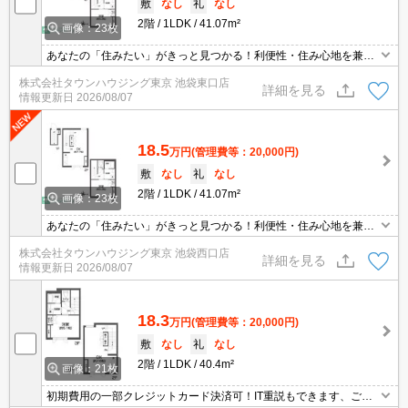
敷
なし
礼
なし
2階
1LDK
41.07m²
画像：23枚
あなたの「住みたい」がきっと見つかる！利便性・住み心地を兼ね
揃えた賃貸物件！お気軽にご相談ください。お部屋探しはタウンハ
株式会社タウンハウジング東京 池袋東口店
ウジングへお任せください！
詳細を見る
情報更新日
2026/08/07
18.5
万円
(管理費等：20,000円)
敷
なし
礼
なし
2階
1LDK
41.07m²
画像：23枚
あなたの「住みたい」がきっと見つかる！利便性・住み心地を兼ね
揃えた賃貸物件！お気軽にご相談ください。お部屋探しはタウンハ
株式会社タウンハウジング東京 池袋西口店
ウジングへお任せください！
詳細を見る
情報更新日
2026/08/07
18.3
万円
(管理費等：20,000円)
敷
なし
礼
なし
2階
1LDK
40.4m²
画像：21枚
初期費用の一部クレジットカード決済可！IT重説もできます、ご相