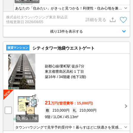
あなたの「住みたい」がきっと見つかる！利便性・住み心地を兼ね
揃えた賃貸物件！お気軽にご相談ください。お部屋探しはタウンハ
株式会社タウンハウジング東京 駒込店
ウジングへお任せください！
詳細を見る
情報更新日
2026/08/05
残り13件を表示する
シティタワー池袋ウエストゲート
賃貸マンション
副都心線/要町駅 徒歩7分
東京都豊島区高松１丁目
築16年
34階建 (地下1階)
21
万円
(管理費等：15,000円)
敷
210,000円
礼
210,000円
9階
1LDK
45.13m²
画像：7枚
タウンハウジングで見学予約受付中！暮らすほどに快適さを実感で
きる設備仕様！駅前商業施設の多さ！日常の買い物に便利！