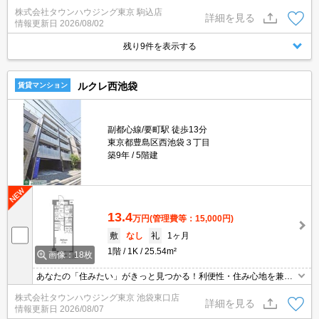
談ください。オンライン内見相談可能！お電話ください。【03-539
株式会社タウンハウジング東京 駒込店
5-0651】
詳細を見る
情報更新日
2026/08/02
残り9件を表示する
ルクレ西池袋
賃貸マンション
副都心線/要町駅 徒歩13分
東京都豊島区西池袋３丁目
築9年
5階建
13.4
万円
(管理費等：15,000円)
敷
なし
礼
1ヶ月
1階
1K
25.54m²
画像：18枚
あなたの「住みたい」がきっと見つかる！利便性・住み心地を兼ね
揃えた賃貸物件！お気軽にご相談ください。お部屋探しはタウンハ
株式会社タウンハウジング東京 池袋東口店
ウジングへお任せください！
詳細を見る
情報更新日
2026/08/07