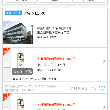
パインヒルズ
賃貸アパート
有楽町線/千川駅 徒歩14分
東京都豊島区高松３丁目
築39年
3階建
7.5
万円
(管理費等：3,000円)
敷
なし
礼
1ヶ月
3階
1K
21.23m²
画像：17枚
★スタッフ、オススメ物件です★
株式会社タウンハウジング東京 荻窪店
詳細を見る
情報更新日
2026/08/07
7.4
万円
(管理費等：3,000円)