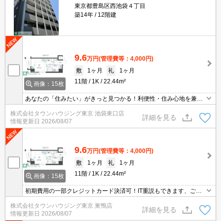
東京都豊島区西池袋４丁目
築14年
12階建
9.6
万円
(管理費等：4,000円)
敷
1ヶ月
礼
1ヶ月
11階
1K
22.44m²
画像：15枚
あなたの「住みたい」がきっと見つかる！利便性・住み心地を兼ね
揃えた賃貸物件！お気軽にご相談ください。お部屋探しはタウンハ
株式会社タウンハウジング東京 池袋東口店
ウジングへお任せください！
詳細を見る
情報更新日
2026/08/07
9.6
万円
(管理費等：4,000円)
敷
1ヶ月
礼
1ヶ月
11階
1K
22.44m²
画像：15枚
初期費用の一部クレジットカード決済可！IT重説もできます、ご相
談ください。オンライン内見相談可能！お電話ください。
株式会社タウンハウジング東京 巣鴨店
詳細を見る
情報更新日
2026/08/07