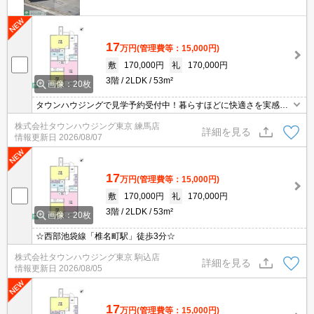
17
万円
(管理費等：15,000円)
敷
170,000円
礼
170,000円
3階
2LDK
53m²
画像：20枚
タウンハウジングで見学予約受付中！暮らすほどに快適さを実感で
きる設備仕様！駅前商業施設の多さ！日常の買い物に便利！
株式会社タウンハウジング東京 練馬店
詳細を見る
情報更新日
2026/08/07
17
万円
(管理費等：15,000円)
敷
170,000円
礼
170,000円
3階
2LDK
53m²
画像：20枚
☆西部池袋線「椎名町駅」徒歩3分☆
株式会社タウンハウジング東京 駒込店
詳細を見る
情報更新日
2026/08/05
17
万円
(管理費等：15,000円)