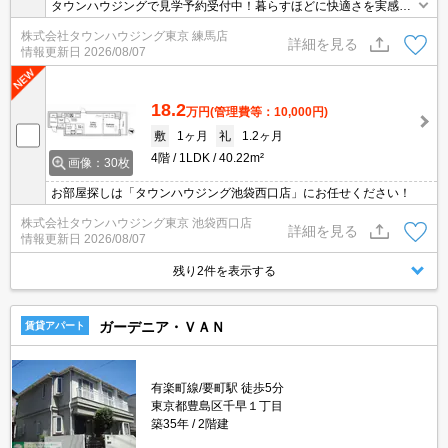
タウンハウジングで見学予約受付中！暮らすほどに快適さを実感で
きる設備仕様！駅前商業施設の多さ！日常の買い物に便利！
株式会社タウンハウジング東京 練馬店
詳細を見る
情報更新日
2026/08/07
18.2
万円
(管理費等：10,000円)
敷
1ヶ月
礼
1.2ヶ月
4階
1LDK
40.22m²
画像：30枚
お部屋探しは「タウンハウジング池袋西口店」にお任せください！
株式会社タウンハウジング東京 池袋西口店
詳細を見る
情報更新日
2026/08/07
残り2件を表示する
ガーデニア・ＶＡＮ
賃貸アパート
有楽町線/要町駅 徒歩5分
東京都豊島区千早１丁目
築35年
2階建