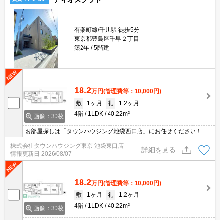
ディオスプラド
有楽町線/千川駅 徒歩5分
東京都豊島区千早２丁目
築2年
5階建
18.2
万円
(管理費等：10,000円)
敷
1ヶ月
礼
1.2ヶ月
4階
1LDK
40.22m²
画像：30枚
お部屋探しは「タウンハウジング池袋西口店」にお任せください！
株式会社タウンハウジング東京 池袋東口店
詳細を見る
情報更新日
2026/08/07
18.2
万円
(管理費等：10,000円)
敷
1ヶ月
礼
1.2ヶ月
4階
1LDK
40.22m²
画像：30枚