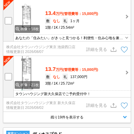
13.4
万円
(管理費等：15,000円)
敷
なし
礼
1ヶ月
1階
1K
25.54m²
画像：18枚
あなたの「住みたい」がきっと見つかる！利便性・住み心地を兼ね
揃えた賃貸物件！お気軽にご相談ください。お部屋探しはタウンハ
株式会社タウンハウジング東京 池袋西口店
ウジングへお任せください！
詳細を見る
情報更新日
2026/08/07
13.7
万円
(管理費等：15,000円)
敷
なし
礼
137,000円
3階
1K
25.72m²
画像：21枚
タウンハウジング新大久保店でご予約受付中！
株式会社タウンハウジング東京 新大久保店
詳細を見る
情報更新日
2026/08/02
残り19件を表示する
賃貸マンション