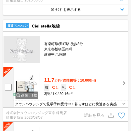
情報更新日
2026/08/05
残り6件を表示する
Ciel stella池袋
賃貸マンション
有楽町線/要町駅 徒歩8分
東京都板橋区南町
建築中
5階建
11.7
万円
(管理費等：10,000円)
敷
なし
礼
なし
3階
1K
20.16m²
画像：1枚
タウンハウジングで見学予約受付中！暮らすほどに快適さを実感で
きる設備仕様！駅前商業施設の多さ！日常の買い物に便利！
株式会社タウンハウジング東京 練馬店
詳細を見る
情報更新日
2026/08/07