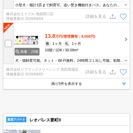
小型犬・猫計1匹まで飼育可。追い焚き機能付きバス。あなたの新
生活応援します！。過ごしやすい生活環境が整っています。人気の
株式会社エイブル 池袋西口店
池袋駅。仲介手数料家賃の0.55ヵ月分。インターネット無料使い放
詳細を見る
情報更新日
2026/08/04
題。
13.8
万円
(管理費等：8,000円)
敷
1ヶ月
礼
1ヶ月
10階
1DK
30.09m²
画像：20枚
犬・猫飼育可能。ネット・Wi-Fi無料。24時間ゴミ出し可能。初期費
用クレジット支払可能。初期費用分割払い相談可能。他社掲載物件
株式会社リブマックスリーシング 高田馬場店
もまとめてご紹介可能です。問合せ当日でもご対応可能。土日祝日
詳細を見る
情報更新日
2026/08/05
は混み合いますのでお早めにご予約ください。当店は家主強制でな
い場合、消毒・抗菌代や安心サポート代など不要費用は一切不要。
残り5件を表示する
レオパレス要町II
賃貸アパート