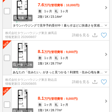
7.6
万円
(管理費等：10,000円)
敷
1ヶ月
礼
1ヶ月
2階
1K
23.14m²
画像：7枚
タウンハウジングで見学予約受付中！暮らすほどに快適さを実感で
きる設備仕様！駅前商業施設の多さ！日常の買い物に便利！
株式会社タウンハウジング東京 練馬店
詳細を見る
情報更新日
2026/08/07
8.1
万円
(管理費等：9,000円)
敷
1ヶ月
礼
1ヶ月
1階
1K
28.77m²
画像：12枚
あなたの「住みたい」がきっと見つかる！利便性・住み心地を兼ね
揃えた賃貸物件！お気軽にご相談ください。お部屋探しはタウンハ
株式会社タウンハウジング東京 駒込店
ウジングへお任せください！
詳細を見る
情報更新日
2026/08/05
8.1
万円
(管理費等：9,000円)
敷
1ヶ月
礼
1ヶ月
1階
1K
28.77m²
画像：12枚