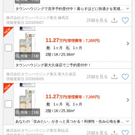
タウンハウジングで見学予約受付中！暮らすほどに快適さを実感で
きる設備仕様！駅前商業施設の多さ！日常の買い物に便利！
株式会社タウンハウジング東京 練馬店
詳細を見る
情報更新日
2026/08/07
11.27
万円
(管理費等：7,300円)
敷
1ヶ月
礼
1ヶ月
2階
1K
25.36m²
画像：24枚
タウンハウジング新大久保店でご予約受付中！
株式会社タウンハウジング東京 新大久保店
詳細を見る
情報更新日
2026/08/05
11.27
万円
(管理費等：7,300円)
敷
1ヶ月
礼
1ヶ月
2階
1K
25.36m²
画像：24枚
あなたの「住みたい」がきっと見つかる！利便性・住み心地を兼ね
揃えた賃貸物件！お気軽にご相談ください。お部屋探しはタウンハ
株式会社タウンハウジング東京 駒込店
ウジングへお任せください！
詳細を見る