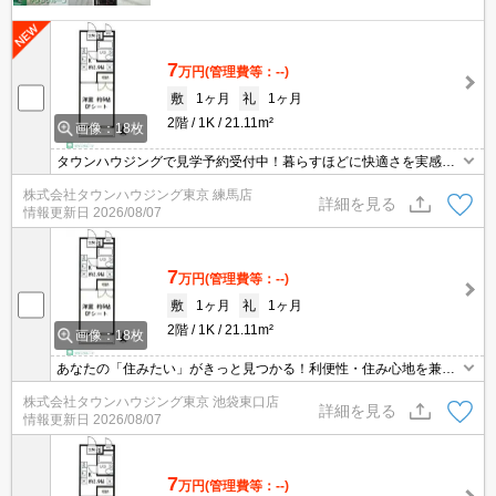
7
万円
(管理費等：--)
敷
1ヶ月
礼
1ヶ月
2階
1K
21.11m²
画像：18枚
タウンハウジングで見学予約受付中！暮らすほどに快適さを実感で
きる設備仕様！駅前商業施設の多さ！日常の買い物に便利！
株式会社タウンハウジング東京 練馬店
詳細を見る
情報更新日
2026/08/07
7
万円
(管理費等：--)
敷
1ヶ月
礼
1ヶ月
2階
1K
21.11m²
画像：18枚
あなたの「住みたい」がきっと見つかる！利便性・住み心地を兼ね
揃えた賃貸物件！お気軽にご相談ください。お部屋探しはタウンハ
株式会社タウンハウジング東京 池袋東口店
ウジングへお任せください！
詳細を見る
情報更新日
2026/08/07
7
万円
(管理費等：--)