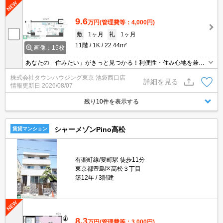
9.6
万円
(管理費等：4,000円)
敷
1ヶ月
礼
1ヶ月
11階
1K
22.44m²
画像：15枚
あなたの「住みたい」がきっと見つかる！利便性・住み心地を兼ね
揃えた賃貸物件！お気軽にご相談ください。お部屋探しはタウンハ
株式会社タウンハウジング東京 池袋西口店
ウジングへお任せください！
詳細を見る
情報更新日
2026/08/07
残り10件を表示する
シャーメゾンPino高松
賃貸マンション
有楽町線/要町駅 徒歩11分
東京都豊島区高松３丁目
築12年
3階建
8.3
万円
(管理費等：3,000円)