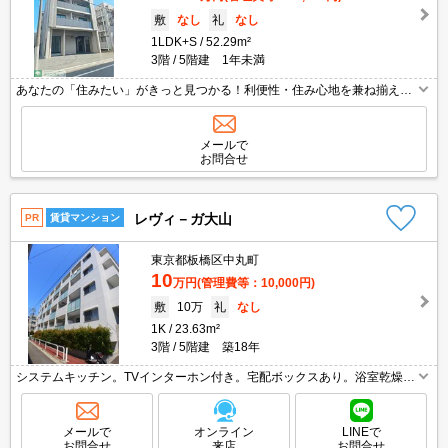
敷
なし
礼
なし
1LDK+S
52.29m²
3階
5階建 1年未満
あなたの「住みたい」がきっと見つかる！利便性・住み心地を兼ね揃えた
賃貸物件！お気軽にご相談ください。お部屋探しはタウンハウジングへお
任せください！
メールで
お問合せ
レヴィ－ガ大山
PR
賃貸マンション
東京都板橋区中丸町
10
万円
(管理費等：10,000円)
敷
10万
礼
なし
1K
23.63m²
3階
5階建 築18年
システムキッチン。TVインターホン付き。宅配ボックスあり。浴室乾燥機
付。1年以内の解約は違約金2ヶ月分発生。2年以内の解約は違約金1ヶ月分
発生。法人契約可。外国籍の方入居可。宅配ボックスあり。
メールで
オンライン
LINEで
お問合せ
来店
お問合せ