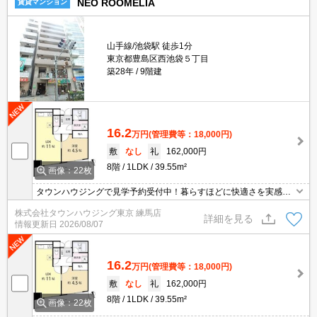
NEO ROOMELIA
賃貸マンション
山手線/池袋駅 徒歩1分
東京都豊島区西池袋５丁目
築28年
9階建
16.2
万円
(管理費等：18,000円)
敷
なし
礼
162,000円
8階
1LDK
39.55m²
画像：22枚
タウンハウジングで見学予約受付中！暮らすほどに快適さを実感で
きる設備仕様！駅前商業施設の多さ！日常の買い物に便利！
株式会社タウンハウジング東京 練馬店
詳細を見る
情報更新日
2026/08/07
16.2
万円
(管理費等：18,000円)
敷
なし
礼
162,000円
8階
1LDK
39.55m²
画像：22枚