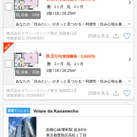
敷
1ヶ月
礼
1ヶ月
1階
1K
26.25m²
画像：20枚
あなたの「住みたい」がきっと見つかる！利便性・住み心地を兼ね
揃えた賃貸物件！お気軽にご相談ください。お部屋探しはタウンハ
株式会社タウンハウジング東京 池袋東口店
ウジングへお任せください！
詳細を見る
情報更新日
2026/08/07
8.3
万円
(管理費等：3,000円)
敷
1ヶ月
礼
1ヶ月
1階
1K
26.25m²
画像：20枚
あなたの「住みたい」がきっと見つかる！利便性・住み心地を兼ね
揃えた賃貸物件！お気軽にご相談ください。お部屋探しはタウンハ
株式会社タウンハウジング東京 池袋西口店
ウジングへお任せください！
詳細を見る
情報更新日
2026/08/07
Volare da Kanamecho
賃貸マンション
副都心線/要町駅 徒歩6分
東京都豊島区高松１丁目