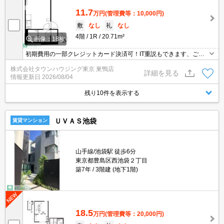
11.7
万円
(管理費等：10,000円)
敷
なし
礼
なし
4階
1R
20.71m²
画像：18枚
初期費用の一部クレジットカード決済可！IT重説もできます、ご相
談ください。オンライン内見相談可能！お電話ください。【03-539
株式会社タウンハウジング東京 巣鴨店
5-0651】
詳細を見る
情報更新日
2026/08/04
残り10件を表示する
ＵＶＡＳ池袋
賃貸マンション
山手線/池袋駅 徒歩6分
東京都豊島区西池袋２丁目
築7年
3階建 (地下1階)
18.5
万円
(管理費等：20,000円)