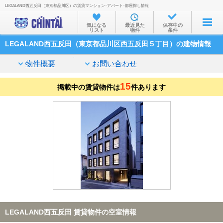
LEGALAND西五反田（東京都品川区）の賃貸マンション･アパート･部屋探し情報
お部屋を探す
気になる
最近見た
保存中の
リスト
物件
条件
沿線・駅から
LEGALAND西五反田（東京都品川区西五反田５丁目）の建物情報
住所から
物件概要
お問い合わせ
家賃相場から
15
掲載中の賃貸物件は
通勤通学時間から
件あります
物件特集から
不動産会社から
TOP
LEGALAND西五反田 賃貸物件の空室情報