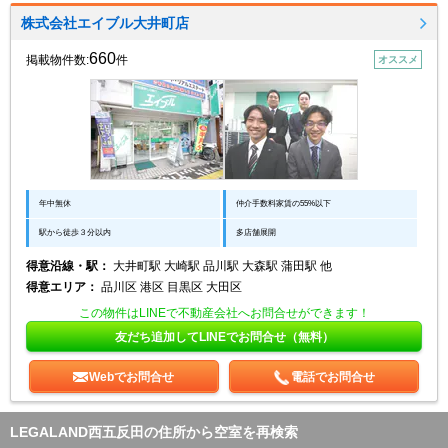
株式会社エイブル大井町店
660
掲載物件数:
件
オススメ
年中無休
仲介手数料家賃の55%以下
駅から徒歩３分以内
多店舗展開
得意沿線・駅：
大井町駅 大崎駅 品川駅 大森駅 蒲田駅 他
得意エリア：
品川区 港区 目黒区 大田区
この物件はLINEで不動産会社へお問合せができます！
友だち追加してLINEでお問合せ（無料）
Webでお問合せ
電話でお問合せ
LEGALAND西五反田の住所から空室を再検索