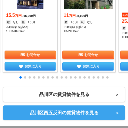
15.5
11
新
万円
万円
/15,000円
/8,000円
25
敷
なし
礼
1ヶ月
敷
1ヶ月
礼
なし
不動前駅 徒歩5分
不動前駅 徒歩5分
敷
1LDK/36.36㎡
1K/20.15㎡
不動
1LD
お問合せ
お問合せ
お気に入り
お気に入り
品川区の賃貸物件を見る
＞
品川区西五反田の賃貸物件を見る
＞