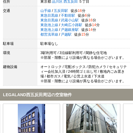
住所
東京都
品川区
西五反田
５丁目
交通
山手線
/
五反田駅
徒歩
16
分
東急目黒線
/
不動前駅
徒歩
6
分
東急目黒線
/
武蔵小山駅
徒歩
16
分
東急池上線
/
大崎広小路駅
徒歩
14
分
東急池上線
/
戸越銀座駅
徒歩
14
分
都営浅草線
/
戸越駅
徒歩
15
分
駐車場
駐車場なし
環境
3駅利用可 / 3沿線駅利用可 / 閑静な住宅地
※部屋・階数により設備が異なる場合がございます。
建物設備
オートロック / 宅配ボックス / 防犯カメラ / セキュリテ
ィー会社加入済 / 24時間ゴミ出し可 / 敷地内ごみ置き
場 / 都市ガス / 電気 / 公営上水道 / 下水道
※部屋・階数により設備が異なる場合がございます。
LEGALAND西五反田周辺の空室物件