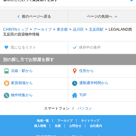
前のページへ戻る
ページの先頭へ
CHINTAIトップ
アーカイブ
東京都
品川区
五反田駅
LEGALAND西
五反田の賃貸物件情報
気になるリスト
保存中の条件
別の探し方でお部屋を探す
沿線・駅から
住所から
家賃相場から
通勤通学時間から
物件特集から
TOP
スマートフォン
パソコン
地域一覧
アーカイブ
サイトマップ
個人情報
免責
お問合せ
会社案内