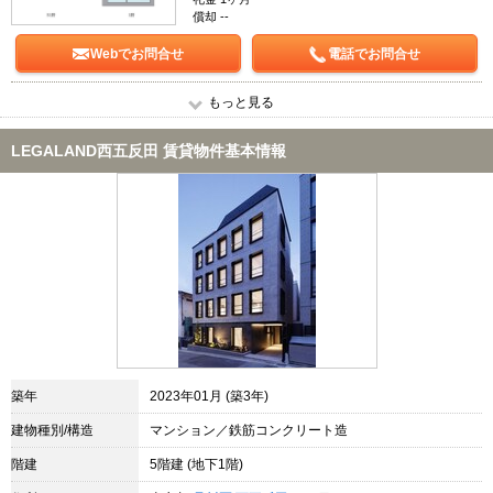
償却 --
Webでお問合せ
電話でお問合せ
もっと見る
LEGALAND西五反田 賃貸物件基本情報
築年
2023年01月 (築3年)
建物種別/構造
マンション／鉄筋コンクリート造
階建
5階建 (地下1階)