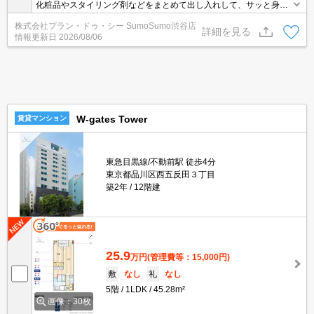
化粧品やスタイリング剤などをまとめて出し入れして、サッと身支
度を整えられる独立洗面台が付いております。幅広い方に好評の全
株式会社プラン・ドゥ・シー SumoSumo渋谷店
居室フローリングのマンションになっております。常に新鮮な空気
詳細を見る
情報更新日
2026/08/06
を取り入れられる通風良好な間取りのマンション。設備や外観が充
実しているマンションです。お友達を招待するのも恥ずかしくない
物件。
W-gates Tower
賃貸マンション
東急目黒線/不動前駅 徒歩4分
東京都品川区西五反田３丁目
築2年
12階建
25.9
万円
(管理費等：15,000円)
敷
なし
礼
なし
5階
1LDK
45.28m²
画像：30枚