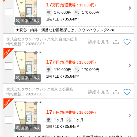
17
万円
(管理費等：15,000円)
敷
170,000円
礼
170,000円
1階
1DK
35.64m²
画像：19枚
★安心・納得・満足なお部屋探しは、タウンハウジングへ★
株式会社タウンハウジング東京 自由が丘店
詳細を見る
情報更新日
2026/08/06
17
万円
(管理費等：15,000円)
敷
170,000円
礼
170,000円
1階
1DK
35.64m²
画像：19枚
株式会社タウンハウジング東京 芝公園店
詳細を見る
情報更新日
2026/08/06
17
万円
(管理費等：15,000円)
敷
1ヶ月
礼
1ヶ月
1階
1DK
35.64m²
画像：19枚