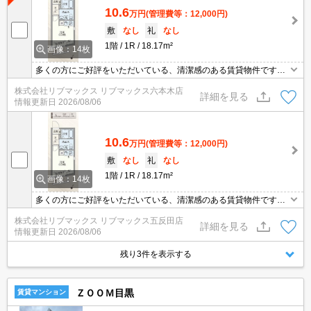
10.6
万円
(管理費等：12,000円)
敷
なし
礼
なし
1階
1R
18.17m²
画像：14枚
多くの方にご好評をいただいている、清潔感のある賃貸物件です。
テレワークや家事の途中で手が離せない時でも宅配ボックスがある
株式会社リブマックス リブマックス六本木店
のでわざわざ手を止める必要はないです。来訪者を確認してから施
詳細を見る
情報更新日
2026/08/06
錠を解除できるため防犯対策として優れているオートロック機能が
あります。駅から徒歩10分の物件で、アクセス良好です。
10.6
万円
(管理費等：12,000円)
敷
なし
礼
なし
1階
1R
18.17m²
画像：14枚
多くの方にご好評をいただいている、清潔感のある賃貸物件です。
テレワークや家事の途中で手が離せない時でも宅配ボックスがある
株式会社リブマックス リブマックス五反田店
のでわざわざ手を止める必要はないです。来訪者を確認してから施
詳細を見る
情報更新日
2026/08/06
錠を解除できるため防犯対策として優れているオートロック機能が
あります。駅から徒歩10分の物件で、アクセス良好です。
残り3件を表示する
ＺＯＯＭ目黒
賃貸マンション