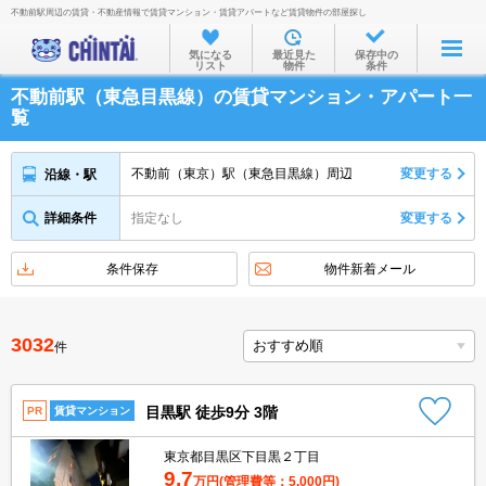
不動前駅周辺の賃貸・不動産情報で賃貸マンション・賃貸アパートなど賃貸物件の部屋探し
お部屋を探す
気になる
最近見た
保存中の
リスト
物件
条件
沿線・駅から
不動前駅（東急目黒線）の賃貸マンション・アパート一
住所から
覧
家賃相場から
不動前（東京）駅（東急目黒線）周辺
変更する
沿線・駅
通勤通学時間から
詳細条件
指定なし
変更する
物件特集から
不動産会社から
条件保存
物件新着メール
TOP
3032
件
目黒駅 徒歩9分 3階
PR
賃貸マンション
東京都目黒区下目黒２丁目
9.7
万円
(管理費等：5,000円)