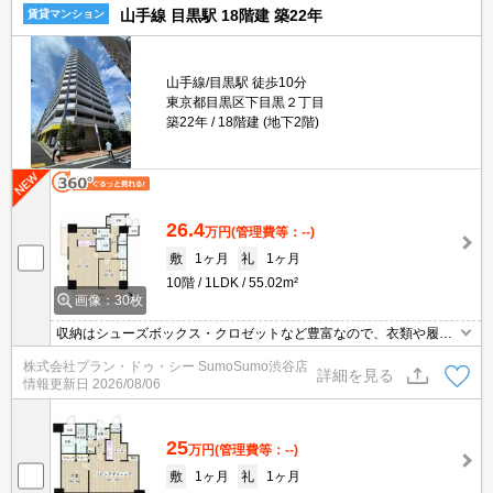
山手線 目黒駅 18階建 築22年
賃貸マンション
山手線/目黒駅 徒歩10分
東京都目黒区下目黒２丁目
築22年
18階建 (地下2階)
26.4
万円
(管理費等：--)
敷
1ヶ月
礼
1ヶ月
10階
1LDK
55.02m²
画像：30枚
収納はシューズボックス・クロゼットなど豊富なので、衣類や履き
物の整理がしやすく便利です。室内設備は洗面化粧台・浴室乾燥機
株式会社プラン・ドゥ・シー SumoSumo渋谷店
などが揃っているので、快適に過ごしやすいお部屋になります。仕
詳細を見る
情報更新日
2026/08/06
事中や入浴中など手が離せないときでも、宅配ボックスを利用すれ
ば配達時間を気にせずに生活することができます。
25
万円
(管理費等：--)
敷
1ヶ月
礼
1ヶ月