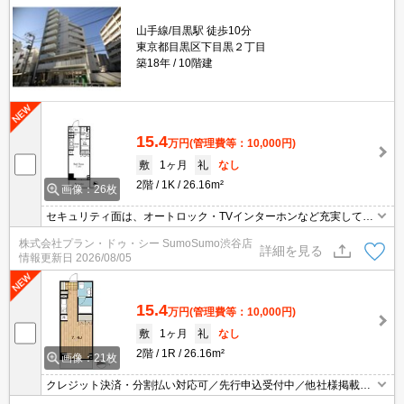
山手線/目黒駅 徒歩10分
東京都目黒区下目黒２丁目
築18年
10階建
15.4
万円
(管理費等：10,000円)
敷
1ヶ月
礼
なし
2階
1K
26.16m²
画像：26枚
セキュリティ面は、オートロック・TVインターホンなど充実してい
るので安心して生活できます。収納はクロゼット・シューズボック
株式会社プラン・ドゥ・シー SumoSumo渋谷店
スなど豊富なので、広々と空間を利用することも可能です。共用部
詳細を見る
情報更新日
2026/08/05
には宅配ボックス・ゴミ出し24時間OKなどが備わっておりとても
充実しています。近くに駐車スペースをご用意しているマンション
です。
15.4
万円
(管理費等：10,000円)
敷
1ヶ月
礼
なし
2階
1R
26.16m²
画像：21枚
クレジット決済・分割払い対応可／先行申込受付中／他社様掲載物
件もまとめてご案内可能／専任物件多数あり