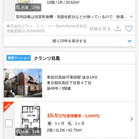
10階
1R
20.62m²
画像：29枚
室内設備は浴室乾燥機・洗面化粧台などが揃っているので、快適に
過ごしやすいお部屋になります。共用部には宅配ボックス・ゴミ出
株式会社プラン・ドゥ・シー SumoSumo渋谷店
し24時間OKなどが揃っております。セキュリティ面は、TVインタ
詳細を見る
情報更新日
2026/08/05
ーホン・オートロックなど充実しているので、防犯対策もばっちり
です。バルコニー付きの物件で、用途に合わせて活用できおすすめ
残り15件を表示する
です。
クランツ目黒
賃貸マンション
東急目黒線/不動前駅 徒歩14分
東京都目黒区下目黒４丁目
築48年
3階建
15.5
万円
(管理費等：5,000円)
敷
1ヶ月
礼
1ヶ月
2階
2LDK
42.75m²
画像：17枚