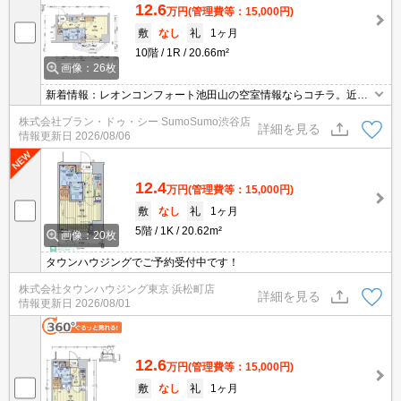
12.6
万円
(管理費等：15,000円)
敷
なし
礼
1ヶ月
10階
1R
20.66m²
画像：26枚
新着情報：レオンコンフォート池田山の空室情報ならコチラ。近く
にはセブンイレブン 西五反田店(徒歩5分)がありちょっとした買い物
株式会社プラン・ドゥ・シー SumoSumo渋谷店
に便利です。収納はシューズボックス・ウォークインクロゼットな
詳細を見る
情報更新日
2026/08/06
ど豊富なので、広々と空間を利用することも可能です。
12.4
万円
(管理費等：15,000円)
敷
なし
礼
1ヶ月
5階
1K
20.62m²
画像：20枚
タウンハウジングでご予約受付中です！
株式会社タウンハウジング東京 浜松町店
詳細を見る
情報更新日
2026/08/01
12.6
万円
(管理費等：15,000円)
敷
なし
礼
1ヶ月