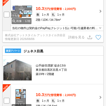
10.3
万円
(管理費等：2,000円)
敷
1ヶ月
礼
1ヶ月
2階
1DK
34.78m²
画像：12枚
当社の物件は契約金のPayPay,クレジット払い可能♪引越業者の料金
割引有☆家具家電のレンタル可能♪
株式会社アットスタイル アットスタイル渋谷店
詳細を見る
情報更新日
2026/08/06
ジュネス目黒
賃貸アパート
山手線/目黒駅 徒歩13分
東京都目黒区目黒４丁目
築19年
2階建
10.3
万円
(管理費等：2,000円)
敷
1ヶ月
礼
1ヶ月
1階
1K
26.5m²