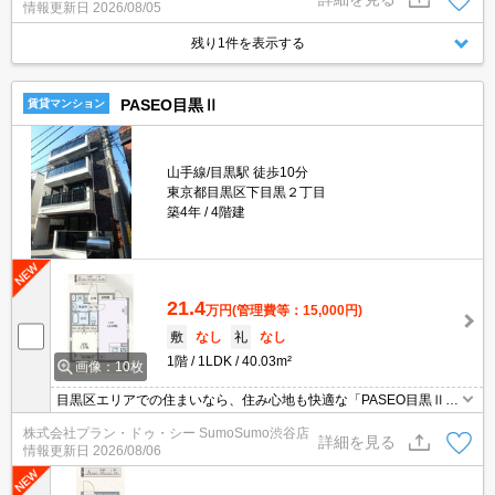
情報更新日
2026/08/05
残り1件を表示する
PASEO目黒Ⅱ
賃貸マンション
山手線/目黒駅 徒歩10分
東京都目黒区下目黒２丁目
築4年
4階建
21.4
万円
(管理費等：15,000円)
敷
なし
礼
なし
1階
1LDK
40.03m²
画像：10枚
目黒区エリアでの住まいなら、住み心地も快適な「PASEO目黒Ⅱ」
はいかがでしょうか。便利なスーパー「オオゼキ 目黒不動前店」ま
株式会社プラン・ドゥ・シー SumoSumo渋谷店
で461mです。セキュリティ面は、オートロック・TVインターホン
詳細を見る
情報更新日
2026/08/06
など充実しているので安心して生活できます。