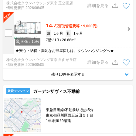
株式会社タウンハウジング東京 芝公園店
詳細を見る
情報更新日
2026/08/05
14.7
万円
(管理費等：9,000円)
敷
1ヶ月
礼
1ヶ月
7階
1R
26.68m²
画像：15枚
★安心・納得・満足なお部屋探しは、タウンハウジングへ★
株式会社タウンハウジング東京 自由が丘店
詳細を見る
情報更新日
2026/08/05
残り10件を表示する
ガーデンザヴィス不動前
賃貸マンション
東急目黒線/不動前駅 徒歩5分
東京都品川区西五反田５丁目
1年未満
9階建