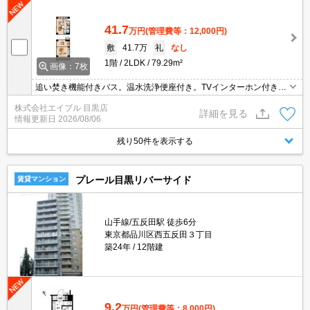
41.7
万円
(管理費等：12,000円)
敷
41.7万
礼
なし
1階
2LDK
79.29m²
画像：7枚
追い焚き機能付きバス。温水洗浄便座付き。TVインターホン付き。
屋内駐車場あり。退室時清掃料146,300円。12ヶ月以内の退去の場
株式会社エイブル 目黒店
合、違約金として家賃の1ヶ月分を徴収。
詳細を見る
情報更新日
2026/08/06
残り50件を表示する
プレール目黒リバーサイド
賃貸マンション
山手線/五反田駅 徒歩6分
東京都品川区西五反田３丁目
築24年
12階建
9.2
万円
(管理費等：8,000円)