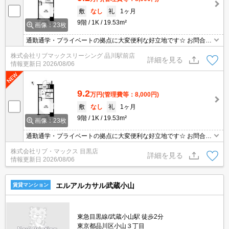
敷
なし
礼
1ヶ月
9階
1K
19.53m²
画像：23枚
通勤通学・プライベートの拠点に大変便利な好立地です☆ お問合せ
物件のほかにもネット非掲載や空き予定など豊富な物件からご紹介
株式会社リブマックスリーシング 品川駅前店
いたします。お気軽にお問い合わせください☆
詳細を見る
情報更新日
2026/08/06
9.2
万円
(管理費等：8,000円)
敷
なし
礼
1ヶ月
9階
1K
19.53m²
画像：23枚
通勤通学・プライベートの拠点に大変便利な好立地です☆ お問合せ
物件のほかにもネット非掲載や空き予定など豊富な物件からご紹介
株式会社リブ・マックス 目黒店
いたします。お気軽にお問い合わせください☆
詳細を見る
情報更新日
2026/08/06
エルアルカサル武蔵小山
賃貸マンション
東急目黒線/武蔵小山駅 徒歩2分
東京都品川区小山３丁目