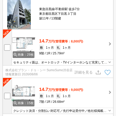
東急目黒線/不動前駅 徒歩7分
東京都目黒区下目黒３丁目
築11年
13階建
14.7
万円
(管理費等：8,000円)
敷
1ヶ月
礼
1ヶ月
9階
1R
25.79m²
画像：29枚
セキュリティ面は、オートロック・TVインターホンなど充実してい
るので安心して生活できます。共用部には宅配ボックス・ゴミ出し
株式会社プラン・ドゥ・シー SumoSumo渋谷店
24時間OKなどが揃っており、とても充実しています。収納はシュ
詳細を見る
情報更新日
2026/08/06
ーズボックス・クロゼットなどが備え付けられているので、衣類や
日用品の収納に重宝します。お使いいただける沿線は2つあり、便
利な立地です。
14.7
万円
(管理費等：9,000円)
敷
1ヶ月
礼
1ヶ月
7階
1R
26.68m²
画像：15枚
クレジット決済・分割払い対応可／先行申込受付中／他社様掲載物
件もまとめてご案内可能／専任物件多数あり