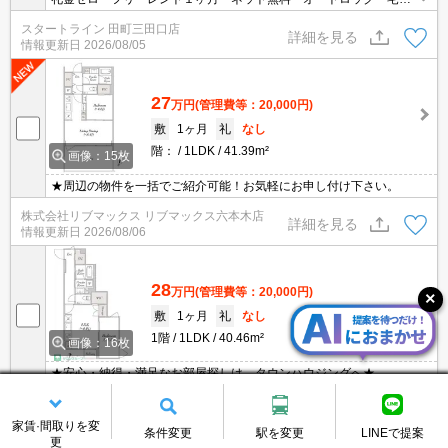
ボックス 浴室乾燥 追焚 食洗機 浄水器
スタートライン 田町三田口店
詳細を見る
情報更新日
2026/08/05
27
万円
(管理費等：20,000円)
敷
1ヶ月
礼
なし
階：
1LDK
41.39m²
画像：15枚
★周辺の物件を一括でご紹介可能！お気軽にお申し付け下さい。
株式会社リブマックス リブマックス六本木店
詳細を見る
情報更新日
2026/08/06
28
万円
(管理費等：20,000円)
敷
1ヶ月
礼
なし
1階
1LDK
40.46m²
画像：16枚
★安心・納得・満足なお部屋探しは、タウンハウジングへ★
株式会社タウンハウジング東京 自由が丘店
詳細を見る
情報更新日
2026/08/06
家賃·間取りを変
条件変更
駅を変更
LINEで提案
更