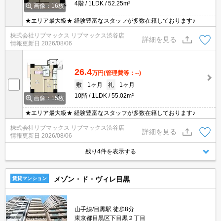
4階
1LDK
52.25m²
画像：16枚
★エリア最大級★ 経験豊富なスタッフが多数在籍しております♪
株式会社リブマックス リブマックス渋谷店
詳細を見る
情報更新日
2026/08/06
26.4
万円
(管理費等：--)
敷
1ヶ月
礼
1ヶ月
10階
1LDK
55.02m²
画像：15枚
★エリア最大級★ 経験豊富なスタッフが多数在籍しております♪
株式会社リブマックス リブマックス渋谷店
詳細を見る
情報更新日
2026/08/06
残り4件を表示する
メゾン・ド・ヴィレ目黒
賃貸マンション
山手線/目黒駅 徒歩8分
東京都目黒区下目黒２丁目