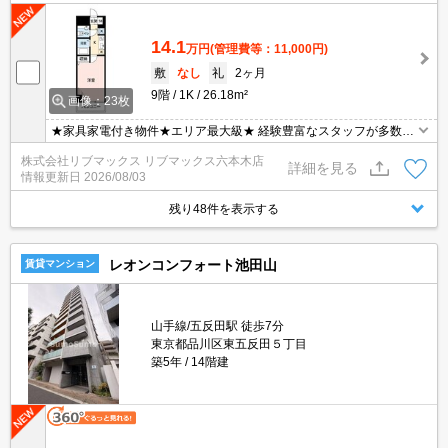
14.1
万円
(管理費等：11,000円)
敷
なし
礼
2ヶ月
9階
1K
26.18m²
画像：23枚
★家具家電付き物件★エリア最大級★ 経験豊富なスタッフが多数在
籍しております♪
株式会社リブマックス リブマックス六本木店
詳細を見る
情報更新日
2026/08/03
残り48件を表示する
レオンコンフォート池田山
賃貸マンション
山手線/五反田駅 徒歩7分
東京都品川区東五反田５丁目
築5年
14階建