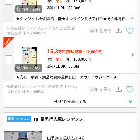
敷
なし
礼
153,000円
3階
1LDK
33.3m²
画像：26枚
★クレジット/分割決済可能★オンライン見学受付中★その他専任物
件多数ございます★
株式会社タウンハウジング東京 芝公園店
詳細を見る
情報更新日
2026/08/05
15.3
万円
(管理費等：12,000円)
敷
なし
礼
153,000円
3階
1LDK
33.3m²
画像：26枚
★安心・納得・満足なお部屋探しは、タウンハウジングへ★
株式会社タウンハウジング東京 自由が丘店
詳細を見る
情報更新日
2026/08/05
残り4件を表示する
HF目黒行人坂レジデンス
賃貸マンション
山手線/目黒駅 徒歩4分