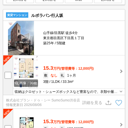
ルボラパン行人坂
賃貸マンション
山手線/目黒駅 徒歩4分
東京都目黒区下目黒１丁目
築25年
5階建
15.3
万円
(管理費等：12,000円)
敷
なし
礼
1ヶ月
3階
1LDK
33.3m²
画像：30枚
収納はクロゼット・シューズボックスなど豊富なので、衣類や履き
物の整理がしやすく便利です。共用部にはエレベータ・敷地内ごみ
株式会社プラン・ドゥ・シー SumoSumo渋谷店
置き場などが備わっておりとても充実しています。セキュリティ面
詳細を見る
情報更新日
2026/08/06
は、オートロック・TVインターホンなど充実しているので、防犯対
策もばっちりです。住みやすい環境が嬉しい賃貸物件です。
15.3
万円
(管理費等：12,000円)