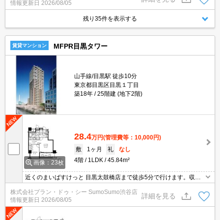
情報更新日
2026/08/05
残り35件を表示する
MFPR目黒タワー
賃貸マンション
山手線/目黒駅 徒歩10分
東京都目黒区目黒１丁目
築18年
25階建 (地下2階)
28.4
万円
(管理費等：10,000円)
敷
1ヶ月
礼
なし
4階
1LDK
45.84m²
画像：23枚
近くのまいばすけっと 目黒太鼓橋店まで徒歩5分で行けます。収納
はクロゼット・シューズボックスなど豊富なので、広々と空間を利
株式会社プラン・ドゥ・シー SumoSumo渋谷店
用することも可能です。セキュリティ面は、オートロック・TVイン
詳細を見る
情報更新日
2026/08/05
ターホンなどを設置しているので安全面でも優れております。