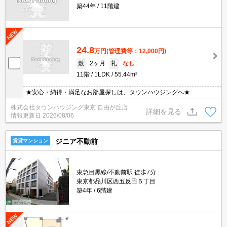
築44年
11階建
24.8
万円
(管理費等：12,000円)
敷
2ヶ月
礼
なし
11階
1LDK
55.44m²
★安心・納得・満足なお部屋探しは、タウンハウジングへ★
株式会社タウンハウジング東京 自由が丘店
詳細を見る
情報更新日
2026/08/06
ジニア不動前
賃貸マンション
東急目黒線/不動前駅 徒歩7分
東京都品川区西五反田５丁目
築4年
6階建