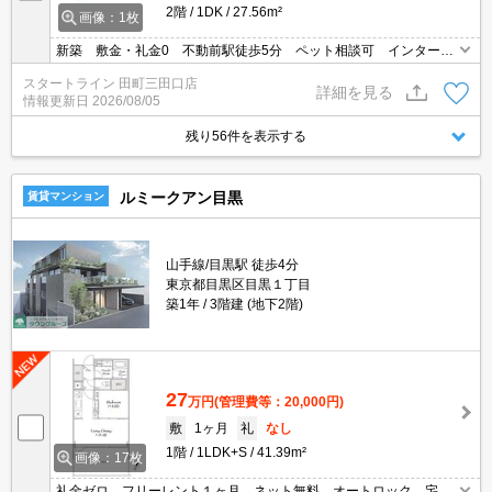
2階
1DK
27.56m²
画像：1枚
新築 敷金・礼金0 不動前駅徒歩5分 ペット相談可 インターネ
ット無料 浴室乾燥 収納 宅配BOX
スタートライン 田町三田口店
詳細を見る
情報更新日
2026/08/05
残り56件を表示する
ルミークアン目黒
賃貸マンション
山手線/目黒駅 徒歩4分
東京都目黒区目黒１丁目
築1年
3階建 (地下2階)
27
万円
(管理費等：20,000円)
敷
1ヶ月
礼
なし
1階
1LDK+S
41.39m²
画像：17枚
礼金ゼロ フリーレント１ヶ月 ネット無料 オートロック 宅配