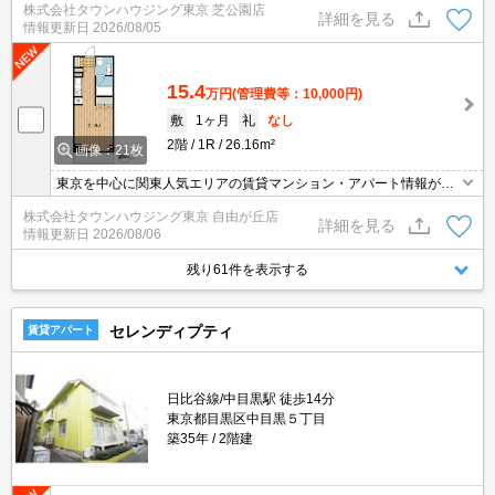
株式会社タウンハウジング東京 芝公園店
詳細を見る
情報更新日
2026/08/05
15.4
万円
(管理費等：10,000円)
敷
1ヶ月
礼
なし
2階
1R
26.16m²
画像：21枚
東京を中心に関東人気エリアの賃貸マンション・アパート情報が豊
富！ 直営135店舗以上の 独自のネットワークで最適なマンション・
株式会社タウンハウジング東京 自由が丘店
アパートをお探しします！
詳細を見る
情報更新日
2026/08/06
残り61件を表示する
セレンディプティ
賃貸アパート
日比谷線/中目黒駅 徒歩14分
東京都目黒区中目黒５丁目
築35年
2階建