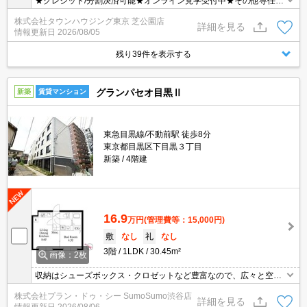
★クレジット/分割決済可能★オンライン見学受付中★その他専任物
件多数ございます★
株式会社タウンハウジング東京 芝公園店
詳細を見る
情報更新日
2026/08/05
残り39件を表示する
グランパセオ目黒Ⅱ
新築
賃貸マンション
東急目黒線/不動前駅 徒歩8分
東京都目黒区下目黒３丁目
新築
4階建
16.9
万円
(管理費等：15,000円)
敷
なし
礼
なし
3階
1LDK
30.45m²
画像：2枚
収納はシューズボックス・クロゼットなど豊富なので、広々と空間
を利用することも可能です。荷物を注文する時に時間を気にせずに
株式会社プラン・ドゥ・シー SumoSumo渋谷店
済む宅配ボックスを共用部に備えています。オートロック機能が付
詳細を見る