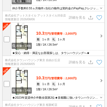
画像：16枚
仲介手数料0.55ヵ月物件♪当社の物件は契約金のPayPay,クレジット
払い可能♪引越業者の料金割引有☆家具家電のレンタル可能♪
株式会社アットスタイル アットスタイル渋谷店
詳細を見る
情報更新日
2026/08/06
10.3
万円
(管理費等：2,000円)
敷
1ヶ月
礼
1ヶ月
1階
1K
26.5m²
画像：14枚
★安心・納得・満足なお部屋探しは、タウンハウジングへ★
株式会社タウンハウジング東京 自由が丘店
詳細を見る
情報更新日
2026/08/05
10.3
万円
(管理費等：2,000円)
敷
1ヶ月
礼
1ヶ月
1階
1K
26.5m²
画像：14枚
★2023年賃貸仲介件数全国第2位★首都圏に強いタウンハウジング
がご案内させていただきます★世田谷区・目黒区エリアのお部屋探
株式会社タウンハウジング東京 桜新町店
しならタウンハウジング東京へ★
詳細を見る