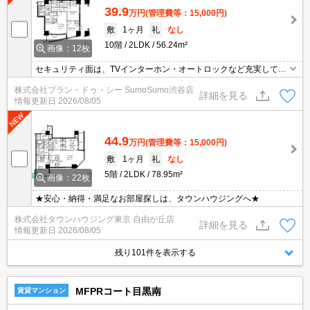
39.9
万円
(管理費等：15,000円)
敷
1ヶ月
礼
なし
10階
2LDK
56.24m²
画像：12枚
セキュリティ面は、TVインターホン・オートロックなど充実してい
るので、防犯対策もばっちりです。室内設備は洗面化粧台・浴室乾
株式会社プラン・ドゥ・シー SumoSumo渋谷店
燥機など充実した設備を備え付けています。不在時でも荷物を受け
詳細を見る
情報更新日
2026/08/05
取ることができるため、時間調整の手間が省ける宅配ボックスが付
いております。こちらは初期費用をカードでお支払いいただけるマ
ンションです。
44.9
万円
(管理費等：15,000円)
敷
1ヶ月
礼
なし
5階
2LDK
78.95m²
画像：22枚
★安心・納得・満足なお部屋探しは、タウンハウジングへ★
株式会社タウンハウジング東京 自由が丘店
詳細を見る
情報更新日
2026/08/05
残り101件を表示する
MFPRコート目黒南
賃貸マンション