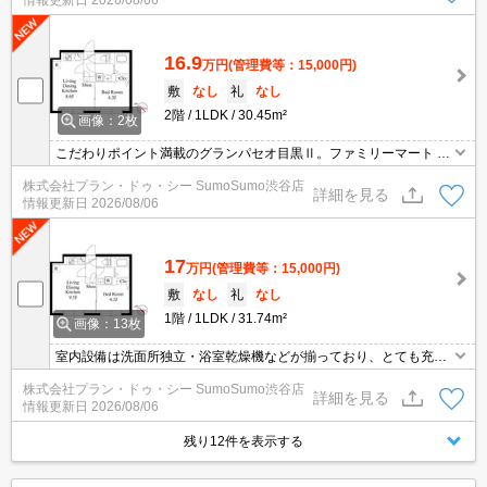
情報更新日
2026/08/06
いているのでドアの前まで知らない人が入って来づらくなります。
アクセスの良い徒歩8分の物件です。こちらの物件はマンションで
す。
16.9
万円
(管理費等：15,000円)
敷
なし
礼
なし
2階
1LDK
30.45m²
画像：2枚
こだわりポイント満載のグランパセオ目黒Ⅱ。ファミリーマート 伊
豆屋下目黒三丁目店まで徒歩7分と近場にコンビニがあるのもポイ
株式会社プラン・ドゥ・シー SumoSumo渋谷店
ント。エントランスのオートロックと玄関の鍵で二重にロックでき
詳細を見る
情報更新日
2026/08/06
るので防犯対策につながります。マンションタイプのお部屋です。
17
万円
(管理費等：15,000円)
敷
なし
礼
なし
1階
1LDK
31.74m²
画像：13枚
室内設備は洗面所独立・浴室乾燥機などが揃っており、とても充実
しています。共用部には宅配ボックスが備え付けられているため、
株式会社プラン・ドゥ・シー SumoSumo渋谷店
忙しくて在宅可時間が少なくても荷物を受け取れます。知らない人
詳細を見る
情報更新日
2026/08/06
が玄関前まで来ることが減るので防犯対策につながるオートロック
機能がついております。暮らしに便利な、駅まで徒歩10分の物件で
残り12件を表示する
す。