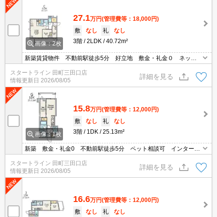
27.1
万円
(管理費等：18,000円)
敷
なし
礼
なし
3階
2LDK
40.72m²
画像：2枚
新築賃貸物件 不動前駅徒歩5分 好立地 敷金・礼金０ ネット
無料 オートロック 宅配ボックス SIC
スタートライン 田町三田口店
詳細を見る
情報更新日
2026/08/05
15.8
万円
(管理費等：12,000円)
敷
なし
礼
なし
3階
1DK
25.13m²
画像：1枚
新築 敷金・礼金0 不動前駅徒歩5分 ペット相談可 インターネ
ット無料 浴室乾燥 収納 宅配BOX
スタートライン 田町三田口店
詳細を見る
情報更新日
2026/08/05
16.6
万円
(管理費等：12,000円)
敷
なし
礼
なし