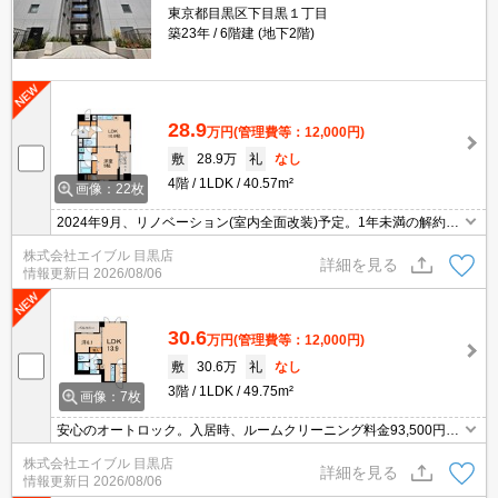
東京都目黒区下目黒１丁目
築23年
6階建 (地下2階)
28.9
万円
(管理費等：12,000円)
敷
28.9万
礼
なし
4階
1LDK
40.57m²
画像：22枚
2024年9月、リノベーション(室内全面改装)予定。1年未満の解約
時、違約金1ヶ月分発生。目黒駅徒歩圏(徒歩4分)。24時間ゴミ出し
株式会社エイブル 目黒店
可。インターネット無料。SAT119(消火剤)6,930円。
詳細を見る
情報更新日
2026/08/06
30.6
万円
(管理費等：12,000円)
敷
30.6万
礼
なし
3階
1LDK
49.75m²
画像：7枚
安心のオートロック。入居時、ルームクリーニング料金93,500円。
1年未満の解約時、違約金1ヶ月分発生。コンビニが近く(250m)買物
株式会社エイブル 目黒店
便利。敷金・礼金なし。便利な宅配BOX。投てき消火剤6,930円。
詳細を見る
情報更新日
2026/08/06