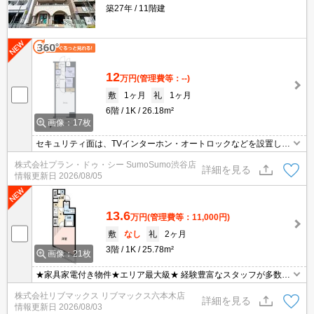
築27年
11階建
12
万円
(管理費等：--)
敷
1ヶ月
礼
1ヶ月
6階
1K
26.18m²
画像：17枚
セキュリティ面は、TVインターホン・オートロックなどを設置して
いるので安全面でも優れております。自分のライフスタイルに合わ
株式会社プラン・ドゥ・シー SumoSumo渋谷店
せてゴミを捨てられる、24時間ゴミ出し可能物件になっておりま
詳細を見る
情報更新日
2026/08/05
す。収納はシューズボックス・クロゼット・全居室収納など豊富な
ので、衣類や履き物の整理がしやすく便利です。
13.6
万円
(管理費等：11,000円)
敷
なし
礼
2ヶ月
3階
1K
25.78m²
画像：21枚
★家具家電付き物件★エリア最大級★ 経験豊富なスタッフが多数在
籍しております♪
株式会社リブマックス リブマックス六本木店
詳細を見る
情報更新日
2026/08/03