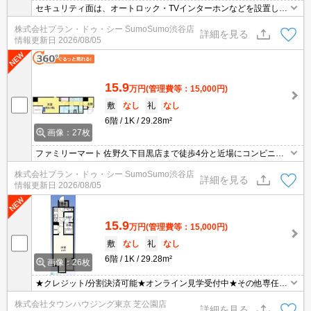
セキュリティ面は、オートロック・TVインターホンなどを設置して
いるので安全面でも優れております。共用部には宅配ボックスを設
株式会社プラン・ドゥ・シー SumoSumo渋谷店
置しているため、家で何時間も待機する必要がありません。収納は
詳細を見る
情報更新日
2026/08/05
クロゼット・シューズボックスなどが備え付けられているので、衣
類や日用品の収納に重宝します。礼金不要物件なので、引越し費用
を抑えられます。
15.9
万円
(管理費等：15,000円)
敷
なし
礼
なし
6階
1K
29.28m²
画像：27枚
ファミリーマート 佐野久下目黒店まで徒歩4分と近場にコンビニが
あるのもポイント。収納はシューズボックス・クロゼットなどが備
株式会社プラン・ドゥ・シー SumoSumo渋谷店
え付けられているので、衣類や日用品の収納に重宝します。ぜひご
詳細を見る
情報更新日
2026/08/05
覧いただきたい賃貸物件です。こちらの物件はマンションです。
15.9
万円
(管理費等：15,000円)
敷
なし
礼
なし
6階
1K
29.28m²
画像：26枚
★クレジット/分割決済可能★オンライン見学受付中★その他専任物
件多数ございます★
株式会社タウンハウジング東京 芝公園店
詳細を見る