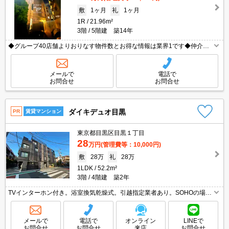
敷
1ヶ月
礼
1ヶ月
1R
21.96m²
3階
5階建 築14年
◆グループ40店舗よりおりなす物件数とお得な情報は業界1です◆仲介手
数料無料物件有◆保証人様不要◆礼金敷金0物件多数有◆お電話ご連絡即
ご対応致します◆
メールで
電話で
お問合せ
お問合せ
ダイキデュオ目黒
PR
賃貸マンション
東京都目黒区目黒１丁目
28
万円
(管理費等：10,000円)
敷
28万
礼
28万
1LDK
52.2m²
3階
4階建 築2年
TVインターホン付き。浴室換気乾燥式。引越指定業者あり。SOHOの場合
敷金2ヶ月。収納たっぷり。画像の家具はCGであり付いていません。現地
待ち合わせ、物件ご案内可能。目黒沿いの良好な住環境。
メールで
電話で
オンライン
LINEで
お問合せ
お問合せ
来店
お問合せ