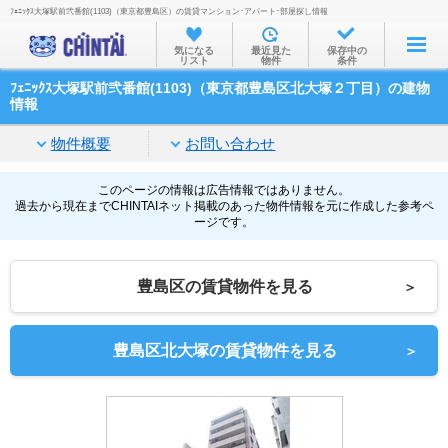
ﾌｪﾆｯｸｽ大塚駅前弐番館(1103)（東京都豊島区）の賃貸マンション･アパート･部屋探し情報
お部屋を探す
気になる
最近見た
保存中の
リスト
物件
条件
沿線・駅から
ﾌｪﾆｯｸｽ大塚駅前弐番館(1103)（東京都豊島区北大塚２丁目）の建物
住所から
情報
家賃相場から
物件概要
お問い合わせ
通勤通学時間から
このページの情報は広告情報ではありません。
過去から現在までCHINTAIネット掲載のあった物件情報を元に作成した参考ペ
物件特集から
ージです。
不動産会社から
豊島区の賃貸物件を見る
＞
TOP
豊島区北大塚の賃貸物件を見る
＞