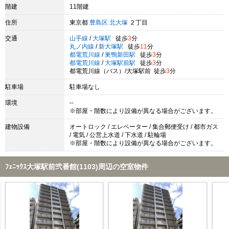
階建
11階建
住所
東京都
豊島区
北大塚
２丁目
交通
山手線
/
大塚駅
徒歩
3
分
丸ノ内線
/
新大塚駅
徒歩
11
分
都電荒川線
/
巣鴨新田駅
徒歩
3
分
都電荒川線
/
大塚駅前駅
徒歩
3
分
都電荒川線（バス）/大塚駅前 徒歩
3
分
駐車場
駐車場なし
環境
--
※部屋・階数により設備が異なる場合がございます。
建物設備
オートロック / エレベーター / 集合郵便受け / 都市ガス
/ 電気 / 公営上水道 / 下水道 / 駐輪場
※部屋・階数により設備が異なる場合がございます。
ﾌｪﾆｯｸｽ大塚駅前弐番館(1103)周辺の空室物件