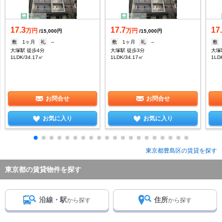
17.3
17.7
17
万円
万円
/15,000円
/15,000円
敷
1ヶ月
礼
--
敷
1ヶ月
礼
--
敷
大塚駅 徒歩4分
大塚駅 徒歩3分
大塚
1LDK/34.17㎡
1LDK/34.17㎡
1LD
お問合せ
お問合せ
お気に入り
お気に入り
東京都豊島区の賃貸を探す
東京都の賃貸物件を探す
沿線・駅
住所
から探す
から探す