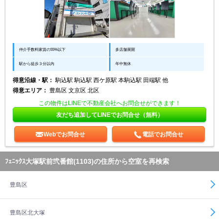
仲介手数料家賃の55%以下
多店舗展開
駅から徒歩３分以内
年中無休
得意沿線・駅：
駒込駅 駒込駅 西ケ原駅 本駒込駅 田端駅 他
得意エリア：
豊島区 文京区 北区
この物件はLINEで不動産会社へお問合せができます！
友だち追加してLINEでお問合せ（無料）
Webでお問合せ
電話でお問合せ
ﾌｪﾆｯｸｽ大塚駅前弐番館(1103)の住所から空室を再検索
豊島区
豊島区北大塚