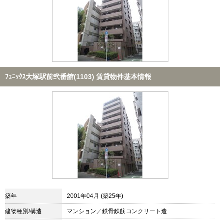
ﾌｪﾆｯｸｽ大塚駅前弐番館(1103) 賃貸物件基本情報
築年
2001年04月 (築25年)
建物種別/構造
マンション／鉄骨鉄筋コンクリート造