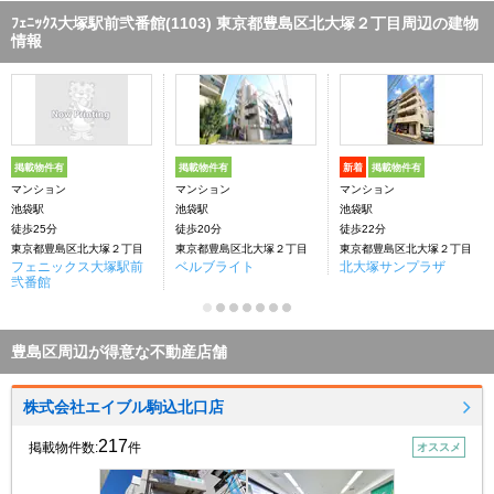
ﾌｪﾆｯｸｽ大塚駅前弐番館(1103) 東京都豊島区北大塚２丁目周辺の建物
情報
掲載物件有
掲載物件有
新着
掲載物件有
マンション
マンション
マンション
池袋駅
池袋駅
池袋駅
徒歩25分
徒歩20分
徒歩22分
東京都豊島区北大塚２丁目
東京都豊島区北大塚２丁目
東京都豊島区北大塚２丁目
フェニックス大塚駅前
ベルブライト
北大塚サンプラザ
弐番館
豊島区周辺が得意な不動産店舗
株式会社エイブル駒込北口店
217
掲載物件数:
件
オススメ